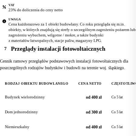
VAT
23% do doliczenia do ceny netto
UWAGA
Cena każdorazowo za 1 obiekt budowlany. Co roku przegląda się m.in.
obiekty, w których znajdują się strefy o szczególnym zagrożeniu pożarem lub
zagrożeniu wybuchem, wilgotne / mokre, a także budynki
z materiałów łatwopalnych, stacje paliw, magazyny LPG.
Przeglądy instalacji fotowoltaicznych
7
Cennik ramowy przeglądów podstawowych instalacji fotowoltaicznych dla
poszczególnych rodzajów budynków i budowli na terenie woj. śląskiego.
RODZAJ OBIEKTU BUDOWLANEGO
CENA NETTO
CZĘSTOTLIW
Budynek wielorodzinny
od 400 zł
Co 5 lat
Dom jednorodzinny
od 300 zł
Co 5 lat
Niemieszkalny
od 400 zł
Co 5 lat