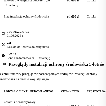
ścieków o wydajności powyżej 7,50
od 400 zł
Co roku
m³ na dobę
Inna instalacja ochrony środowiska
od 600 zł
Co roku
OBOWIĄZUJE OD
01.06.2026 r.
VAT
23% do doliczenia do ceny netto
UWAGA
Cena każdorazowo za 1 instalację.
Przeglądy instalacji ochrony środowiska 5-letnie
10
Cennik ramowy przeglądów poszczególnych rodzajów instalacji ochrony
środowiska na terenie woj. śląskiego.
RODZAJ OBIEKTU BUDOWLANEGO
CENA NETTO
CZĘSTOTLIW
Zbiornik bezodpływowy