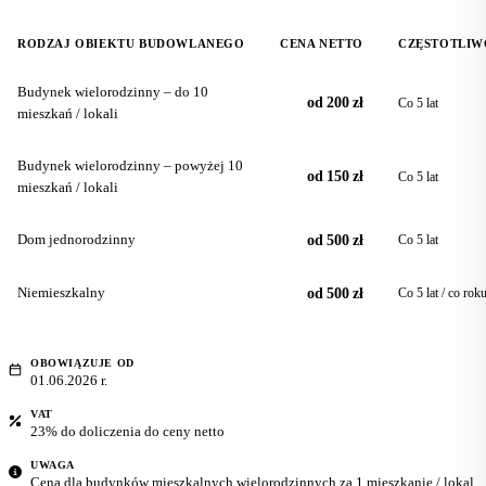
RODZAJ OBIEKTU BUDOWLANEGO
CENA NETTO
CZĘSTOTLIW
Budynek wielorodzinny – do 10
od 200 zł
Co 5 lat
mieszkań / lokali
Budynek wielorodzinny – powyżej 10
od 150 zł
Co 5 lat
mieszkań / lokali
Dom jednorodzinny
od 500 zł
Co 5 lat
Niemieszkalny
od 500 zł
Co 5 lat / co rok
OBOWIĄZUJE OD
01.06.2026 r.
VAT
23% do doliczenia do ceny netto
UWAGA
Cena dla budynków mieszkalnych wielorodzinnych za 1 mieszkanie / lokal,