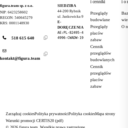
i cenniki
i o 
figura.team sp. z o.o.
SIEDZIBA
44-200
Rybnik
NIP: 6423258602
Przeglądy
Ba
ul. Jankowicka 9
REGON: 540645279
budowlane
wie
E-
KRS: 0001148930
Przeglądy
O n
DORĘCZENIA
AE:PL-82495-4
placów
518 615 640
4996-CWADW-19
zabaw
Cennik
przeglądów
kontakt@figura.team
budowlanych
Cennik
przeglądów
placów
zabaw
Zarządzaj cookies
Polityka prywatności
Polityka cookies
Mapa strony
Warunki promocji CERTIS20 (pdf)
© 2026 figura.team. Wszelkie prawa zastrzeżone.