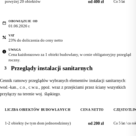
powyżej 20 obiektów
od 400 zł
Co 5 lat
OBOWIĄZUJE OD
01.06.2026 r.
VAT
23% do doliczenia do ceny netto
UWAGA
Cena każdorazowo za 1 obiekt budowlany, w cenie obligatoryjny przegląd
roczny.
Przeglądy instalacji sanitarnych
3
Cennik ramowy przeglądów wybranych elementów instalacji sanitarnych:
wod.-kan., c.o., c.w.u., ppoż. wraz z przejściami przez ściany wszystkich
przyłączy na terenie woj. śląskiego.
LICZBA OBIEKTÓW BUDOWLANYCH
CENA NETTO
CZĘSTOTLI
1-2 obiekty (w tym dom jednorodzinny)
od 200 zł
Co 5 lat / co ro