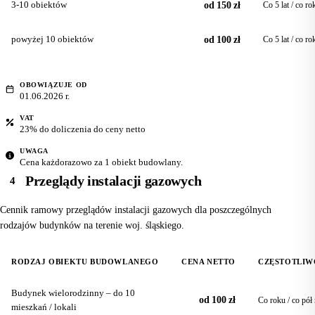
3-10 obiektów
od 150 zł
Co 5 lat / co ro
powyżej 10 obiektów
od 100 zł
Co 5 lat / co ro
OBOWIĄZUJE OD
01.06.2026 r.
VAT
23% do doliczenia do ceny netto
UWAGA
Cena każdorazowo za 1 obiekt budowlany.
Przeglądy instalacji gazowych
4
Cennik ramowy przeglądów instalacji gazowych dla poszczególnych
rodzajów budynków na terenie woj. śląskiego.
RODZAJ OBIEKTU BUDOWLANEGO
CENA NETTO
CZĘSTOTLIW
Budynek wielorodzinny – do 10
od 100 zł
Co roku / co pół
mieszkań / lokali