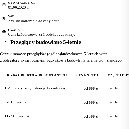
OBOWIĄZUJE OD
01.06.2026 r.
VAT
23% do doliczenia do ceny netto
UWAGA
Cena każdorazowo za 1 obiekt budowlany.
Przeglądy budowlane 5-letnie
2
Cennik ramowy przeglądów (ogólno)budowlanych 5-letnich wraz
z obligatoryjnymi rocznymi budynków i budowli na terenie woj. śląskiego.
LICZBA OBIEKTÓW BUDOWLANYCH
CENA NETTO
CZĘSTOTLI
1-2 obiekty (w tym dom jednorodzinny)
od 800 zł
Co 5 lat
3-10 obiektów
od 600 zł
Co 5 lat
11-20 obiektów
od 500 zł
Co 5 lat