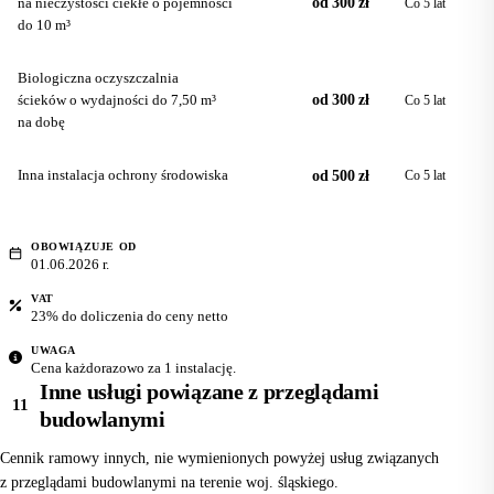
na nieczystości ciekłe o pojemności
od 300 zł
Co 5 lat
do 10 m³
Biologiczna oczyszczalnia
ścieków o wydajności do 7,50 m³
od 300 zł
Co 5 lat
na dobę
Inna instalacja ochrony środowiska
od 500 zł
Co 5 lat
OBOWIĄZUJE OD
01.06.2026 r.
VAT
23% do doliczenia do ceny netto
UWAGA
Cena każdorazowo za 1 instalację.
Inne usługi powiązane z przeglądami
11
budowlanymi
Cennik ramowy innych, nie wymienionych powyżej usług związanych
z przeglądami budowlanymi na terenie woj. śląskiego.