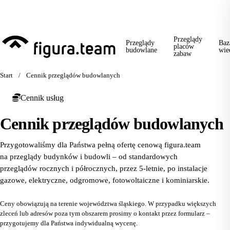
Przed 1 września: przegląd szkoły + boiska + placu zabaw od jednego
wykonawcy = jeden kontakt, jedna wizyta, jedna faktura.
Przeglądy
Przeglądy
Baz
placów
budowlane
wie
zabaw
Start
/
Cennik przeglądów budowlanych
Cennik usług
Cennik przeglądów budowlanych
Przygotowaliśmy dla Państwa pełną ofertę cenową figura.team
na przeglądy budynków i budowli – od standardowych
przeglądów rocznych i półrocznych, przez 5-letnie, po instalacje
gazowe, elektryczne, odgromowe, fotowoltaiczne i kominiarskie.
Ceny obowiązują na terenie województwa śląskiego. W przypadku większych
zleceń lub adresów poza tym obszarem prosimy o kontakt przez formularz –
przygotujemy dla Państwa indywidualną wycenę.