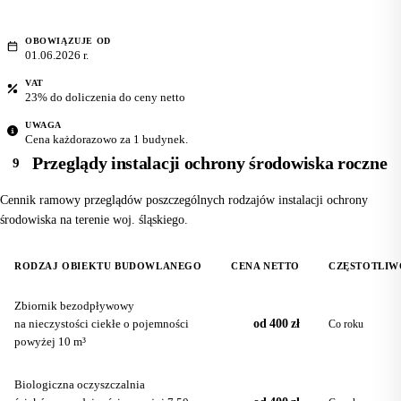
OBOWIĄZUJE OD
01.06.2026 r.
VAT
23% do doliczenia do ceny netto
UWAGA
Cena każdorazowo za 1 budynek.
Przeglądy instalacji ochrony środowiska roczne
9
Cennik ramowy przeglądów poszczególnych rodzajów instalacji ochrony
środowiska na terenie woj. śląskiego.
RODZAJ OBIEKTU BUDOWLANEGO
CENA NETTO
CZĘSTOTLIW
Zbiornik bezodpływowy
na nieczystości ciekłe o pojemności
od 400 zł
Co roku
powyżej 10 m³
Biologiczna oczyszczalnia