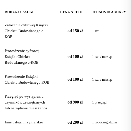
RODZAJ USŁUGI
CENA NETTO
JEDNOSTKA MIARY
Założenie cyfrowej Książki
Obiektu Budowlanego c-
od 150 zł
1 szt.
KOB
Prowadzenie cyfrowej
Książki Obiektu
od 100 zł
1 szt. / miesiąc
Budowlanego c-KOB
Prowadzenie Książki
od 100 zł
1 szt. / miesiąc
Obiektu Budowlanego KOB
Przegląd po wystąpieniu
czynników zewnętrznych
od 900 zł
1 przegląd
lub na żądanie mieszkańca
Inne usługi inżynierskie
od 200 zł
1 roboczogodzina