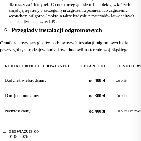
dla reszty za 1 budynek. Co roku przegląda się m.in. obiekty, w których
znajdują się strefy o szczególnym zagrożeniu pożarem lub zagrożeniu
wybuchem, wilgotne / mokre, a także budynki z materiałów łatwopalnych,
stacje paliw, magazyny LPG.
Przeglądy instalacji odgromowych
6
Cennik ramowy przeglądów podstawowych instalacji odgromowych dla
poszczególnych rodzajów budynków i budowli na terenie woj. śląskiego.
RODZAJ OBIEKTU BUDOWLANEGO
CENA NETTO
CZĘSTOTLIW
Budynek wielorodzinny
od 400 zł
Co 5 lat
Dom jednorodzinny
od 300 zł
Co 5 lat
Niemieszkalny
od 400 zł
Co 5 lat / co rok
OBOWIĄZUJE OD
01.06.2026 r.