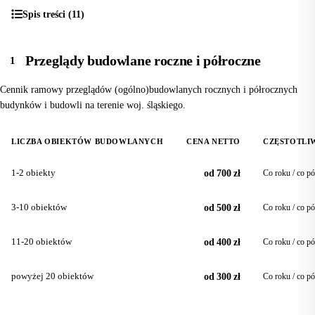
Spis treści (11)
Przeglądy budowlane roczne i półroczne
1
Cennik ramowy przeglądów (ogólno)budowlanych rocznych i półrocznych
budynków i budowli na terenie woj. śląskiego.
LICZBA OBIEKTÓW BUDOWLANYCH
CENA NETTO
CZĘSTOTLI
1-2 obiekty
od 700 zł
Co roku / co pó
3-10 obiektów
od 500 zł
Co roku / co pó
11-20 obiektów
od 400 zł
Co roku / co pó
powyżej 20 obiektów
od 300 zł
Co roku / co pó