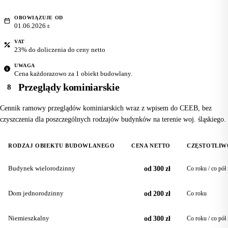
OBOWIĄZUJE OD
01.06.2026 r.
VAT
23% do doliczenia do ceny netto
UWAGA
Cena każdorazowo za 1 obiekt budowlany.
Przeglądy kominiarskie
8
Cennik ramowy przeglądów kominiarskich wraz z wpisem do CEEB, bez
czyszczenia dla poszczególnych rodzajów budynków na terenie woj. śląskiego.
RODZAJ OBIEKTU BUDOWLANEGO
CENA NETTO
CZĘSTOTLIW
Budynek wielorodzinny
od 300 zł
Co roku / co pół
Dom jednorodzinny
od 200 zł
Co roku
Niemieszkalny
od 300 zł
Co roku / co pół