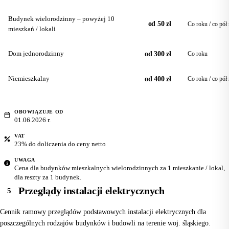
Budynek wielorodzinny – powyżej 10
od 50 zł
Co roku / co pół
mieszkań / lokali
Dom jednorodzinny
od 300 zł
Co roku
Niemieszkalny
od 400 zł
Co roku / co pół
OBOWIĄZUJE OD
01.06.2026 r.
VAT
23% do doliczenia do ceny netto
UWAGA
Cena dla budynków mieszkalnych wielorodzinnych za 1 mieszkanie / lokal,
dla reszty za 1 budynek.
Przeglądy instalacji elektrycznych
5
Cennik ramowy przeglądów podstawowych instalacji elektrycznych dla
poszczególnych rodzajów budynków i budowli na terenie woj. śląskiego.