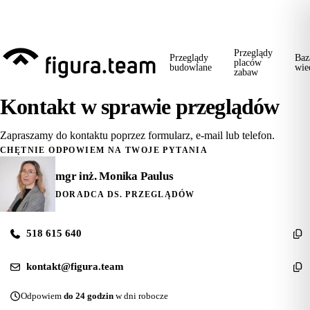
Przed 1 września: przegląd szkoły + boiska + placu zabaw od jednego
wykonawcy = jeden kontakt, jedna wizyta, jedna faktura.
Przeglądy
Przeglądy
Baz
placów
budowlane
wie
zabaw
Kontakt w sprawie przeglądów
Zapraszamy do kontaktu poprzez formularz, e-mail lub telefon.
CHĘTNIE ODPOWIEM NA TWOJE PYTANIA
mgr inż. Monika Paulus
DORADCA DS. PRZEGLĄDÓW
518 615 640
kontakt@figura.team
Odpowiem
do 24 godzin
w dni robocze