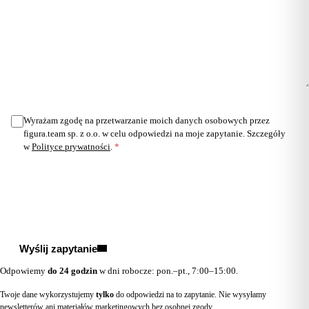
Wyrażam zgodę na przetwarzanie moich danych osobowych przez
figura.team sp. z o.o. w celu odpowiedzi na moje zapytanie. Szczegóły
w
Polityce prywatności
.
*
Wyślij zapytanie
Odpowiemy
do 24 godzin
w dni robocze: pon.–pt., 7:00–15:00.
Twoje dane wykorzystujemy
tylko
do odpowiedzi na to zapytanie. Nie wysyłamy
newsletterów ani materiałów marketingowych bez osobnej zgody.