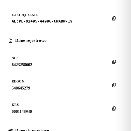
E-DORĘCZENIA
AE:PL-82495-44996-CWADW-19
Dane rejestrowe
NIP
6423258602
REGON
540645279
KRS
0001148930
Dane do przelewu