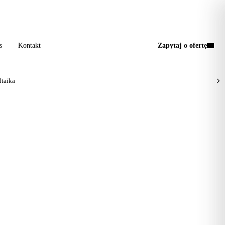
a wizyta, jedna faktura.
s
Kontakt
Zapytaj o ofertę
taika