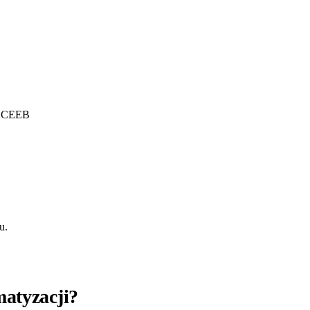
zu CEEB
u.
matyzacji?