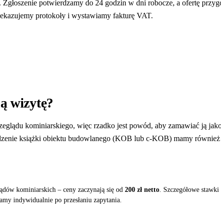
. Zgłoszenie potwierdzamy do 24 godzin w dni robocze, a ofertę przy
rzekazujemy protokoły i wystawiamy fakturę VAT.
ną wizytę?
lądu kominiarskiego, więc rzadko jest powód, aby zamawiać ją jako o
dzenie
książki obiektu budowlanego (KOB lub c-KOB)
mamy również w
ądów kominiarskich – ceny zaczynają się od
200 zł netto
. Szczegółowe stawki
my indywidualnie po przesłaniu zapytania.