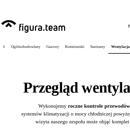
Przed 1 września: przeg
P
Ogólnobudowlany
Gazowy
Kominiarski
Sanitarny
Wentylacja
Przegląd wentylac
Wykonujemy
roczne kontrole przewodów
systemów klimatyzacji o mocy chłodniczej powyże
wizyta naszego zespołu może objąć komplet