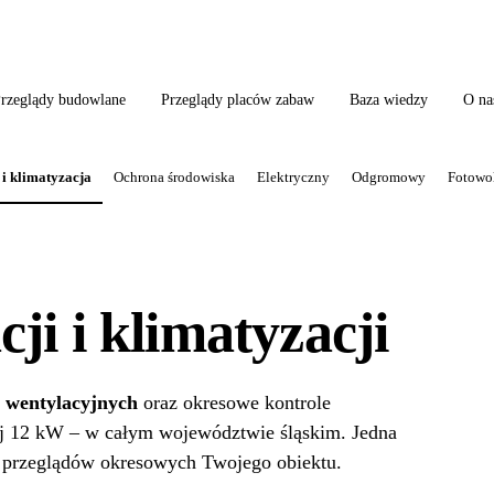
ląd szkoły + boiska + placu zabaw od jednego wykonawcy = jeden kontakt, jedn
rzeglądy budowlane
Przeglądy placów zabaw
Baza wiedzy
O na
 i klimatyzacja
Ochrona środowiska
Elektryczny
Odgromowy
Fotowol
ji i klimatyzacji
 wentylacyjnych
oraz okresowe kontrole
j 12 kW – w całym województwie śląskim. Jedna
 przeglądów okresowych Twojego obiektu.