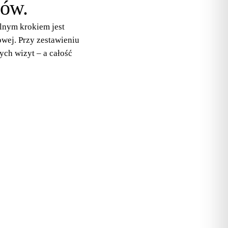
dów.
alnym krokiem jest
owej. Przy zestawieniu
h wizyt – a całość