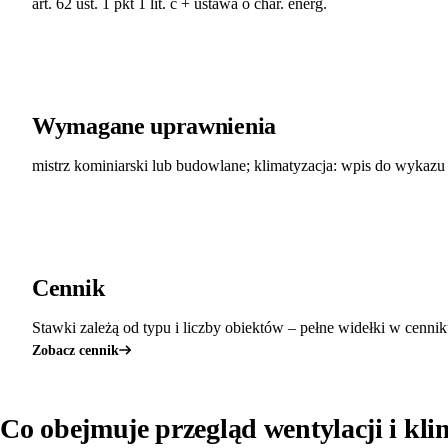
art. 62 ust. 1 pkt 1 lit. c + ustawa o char. energ.
Wymagane uprawnienia
mistrz kominiarski lub budowlane; klimatyzacja: wpis do wyka
Cennik
Stawki zależą od typu i liczby obiektów – pełne widełki w cennik
Zobacz cennik
Co obejmuje przegląd wentylacji i kli