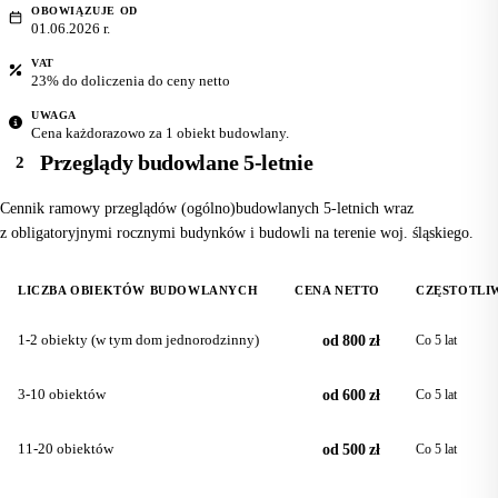
OBOWIĄZUJE OD
01.06.2026 r.
VAT
23% do doliczenia do ceny netto
UWAGA
Cena każdorazowo za 1 obiekt budowlany.
Przeglądy budowlane 5-letnie
2
Cennik ramowy przeglądów (ogólno)budowlanych 5-letnich wraz
z obligatoryjnymi rocznymi budynków i budowli na terenie woj. śląskiego.
LICZBA OBIEKTÓW BUDOWLANYCH
CENA NETTO
CZĘSTOTLI
1-2 obiekty (w tym dom jednorodzinny)
od 800 zł
Co 5 lat
3-10 obiektów
od 600 zł
Co 5 lat
11-20 obiektów
od 500 zł
Co 5 lat