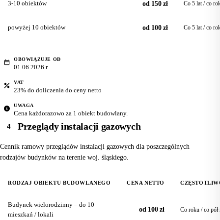
3-10 obiektów
od 150 zł
Co 5 lat / co ro
powyżej 10 obiektów
od 100 zł
Co 5 lat / co ro
OBOWIĄZUJE OD
01.06.2026 r.
VAT
23% do doliczenia do ceny netto
UWAGA
Cena każdorazowo za 1 obiekt budowlany.
Przeglądy instalacji gazowych
4
Cennik ramowy przeglądów instalacji gazowych dla poszczególnych
rodzajów budynków na terenie woj. śląskiego.
RODZAJ OBIEKTU BUDOWLANEGO
CENA NETTO
CZĘSTOTLIW
Budynek wielorodzinny – do 10
od 100 zł
Co roku / co pół
mieszkań / lokali