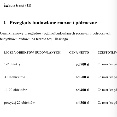
Spis treści (11)
Przeglądy budowlane roczne i półroczne
1
Cennik ramowy przeglądów (ogólno)budowlanych rocznych i półrocznych
budynków i budowli na terenie woj. śląskiego.
LICZBA OBIEKTÓW BUDOWLANYCH
CENA NETTO
CZĘSTOTLI
1-2 obiekty
od 700 zł
Co roku / co pó
3-10 obiektów
od 500 zł
Co roku / co pó
11-20 obiektów
od 400 zł
Co roku / co pó
powyżej 20 obiektów
od 300 zł
Co roku / co pó