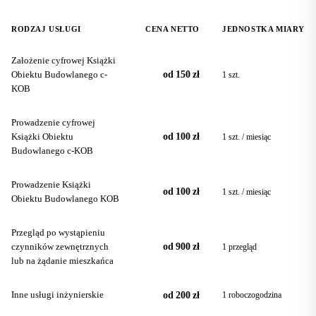
RODZAJ USŁUGI
CENA NETTO
JEDNOSTKA MIARY
Założenie cyfrowej Książki
Obiektu Budowlanego c-
od 150 zł
1 szt.
KOB
Prowadzenie cyfrowej
Książki Obiektu
od 100 zł
1 szt. / miesiąc
Budowlanego c-KOB
Prowadzenie Książki
od 100 zł
1 szt. / miesiąc
Obiektu Budowlanego KOB
Przegląd po wystąpieniu
czynników zewnętrznych
od 900 zł
1 przegląd
lub na żądanie mieszkańca
Inne usługi inżynierskie
od 200 zł
1 roboczogodzina