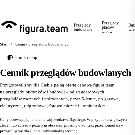
Przed 1 września: przegląd szkoły + boiska + placu zabaw od jednego
wykonawcy = jeden kontakt, jedna wizyta, jedna faktura.
Przeglądy
Przeglądy
Baz
placów
budowlane
wie
zabaw
Start
/
Cennik przeglądów budowlanych
Cennik usług
Cennik przeglądów budowlanych
Przygotowaliśmy dla Ciebie pełną ofertę cenową figura.team
na przeglądy budynków i budowli – od standardowych
przeglądów rocznych i półrocznych, przez 5-letnie, po gazowe,
elektryczne, odgromowe, fotowoltaiczne i kominiarskie.
Ceny obowiązują na terenie województwa śląskiego. W przypadku większych
zleceń lub adresów poza tym obszarem prosimy o kontakt przez formularz –
przygotujemy dla Ciebie indywidualną wycenę.