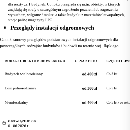
dla reszty za 1 budynek. Co roku przegląda się m.in. obiekty, w których
znajdują się strefy o szczególnym zagrożeniu pożarem lub zagrożeniu
wybuchem, wilgotne / mokre, a także budynki z materiałów łatwopalnych,
stacje paliw, magazyny LPG.
Przeglądy instalacji odgromowych
6
Cennik ramowy przeglądów podstawowych instalacji odgromowych dla
poszczególnych rodzajów budynków i budowli na terenie woj. śląskiego.
RODZAJ OBIEKTU BUDOWLANEGO
CENA NETTO
CZĘSTOTLIW
Budynek wielorodzinny
od 400 zł
Co 5 lat
Dom jednorodzinny
od 300 zł
Co 5 lat
Niemieszkalny
od 400 zł
Co 5 lat / co rok
OBOWIĄZUJE OD
01.06.2026 r.