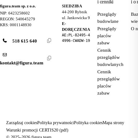
i cenniki
i o 
figura.team sp. z o.o.
SIEDZIBA
44-200
Rybnik
NIP: 6423258602
Przeglądy
Ba
ul. Jankowicka 9
REGON: 540645279
budowlane
wie
E-
KRS: 0001148930
Przeglądy
O n
DORĘCZENIA
AE:PL-82495-4
placów
518 615 640
4996-CWADW-19
zabaw
Cennik
przeglądów
kontakt@figura.team
budowlanych
Cennik
przeglądów
placów
zabaw
Zarządzaj cookies
Polityka prywatności
Polityka cookies
Mapa strony
Warunki promocji CERTIS20 (pdf)
© 2025–2026 figura.team