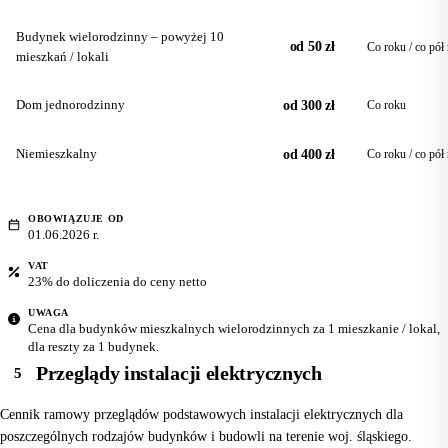
Budynek wielorodzinny – powyżej 10
od 50 zł
Co roku / co pół
mieszkań / lokali
Dom jednorodzinny
od 300 zł
Co roku
Niemieszkalny
od 400 zł
Co roku / co pół
OBOWIĄZUJE OD
01.06.2026 r.
VAT
23% do doliczenia do ceny netto
UWAGA
Cena dla budynków mieszkalnych wielorodzinnych za 1 mieszkanie / lokal,
dla reszty za 1 budynek.
Przeglądy instalacji elektrycznych
5
Cennik ramowy przeglądów podstawowych instalacji elektrycznych dla
poszczególnych rodzajów budynków i budowli na terenie woj. śląskiego.