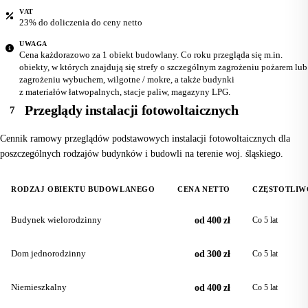
VAT
23% do doliczenia do ceny netto
UWAGA
Cena każdorazowo za 1 obiekt budowlany. Co roku przegląda się m.in.
obiekty, w których znajdują się strefy o szczególnym zagrożeniu pożarem lub
zagrożeniu wybuchem, wilgotne / mokre, a także budynki
z materiałów łatwopalnych, stacje paliw, magazyny LPG.
Przeglądy instalacji fotowoltaicznych
7
Cennik ramowy przeglądów podstawowych instalacji fotowoltaicznych dla
poszczególnych rodzajów budynków i budowli na terenie woj. śląskiego.
RODZAJ OBIEKTU BUDOWLANEGO
CENA NETTO
CZĘSTOTLIW
Budynek wielorodzinny
od 400 zł
Co 5 lat
Dom jednorodzinny
od 300 zł
Co 5 lat
Niemieszkalny
od 400 zł
Co 5 lat