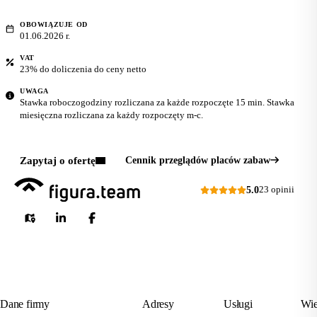
OBOWIĄZUJE OD
01.06.2026 r.
VAT
23% do doliczenia do ceny netto
UWAGA
Stawka roboczogodziny rozliczana za każde rozpoczęte 15 min. Stawka
miesięczna rozliczana za każdy rozpoczęty m-c.
Zapytaj o ofertę
Cennik przeglądów placów zabaw
5.0
23 opinii
Dane firmy
Adresy
Usługi
Wie