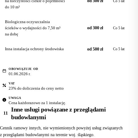
na nieczystości ciekłe o pojemności
od 300 zł
Co 5 lat
do 10 m³
Biologiczna oczyszczalnia
ścieków o wydajności do 7,50 m³
od 300 zł
Co 5 lat
na dobę
Inna instalacja ochrony środowiska
od 500 zł
Co 5 lat
OBOWIĄZUJE OD
01.06.2026 r.
VAT
23% do doliczenia do ceny netto
UWAGA
Cena każdorazowo za 1 instalację.
Inne usługi powiązane z przeglądami
11
budowlanymi
Cennik ramowy innych, nie wymienionych powyżej usług związanych
z przeglądami budowlanymi na terenie woj. śląskiego.