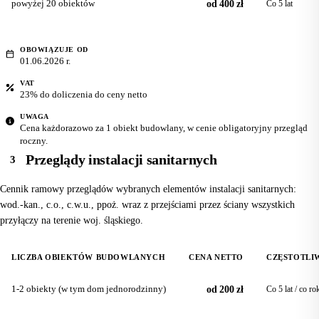
powyżej 20 obiektów
od 400 zł
Co 5 lat
OBOWIĄZUJE OD
01.06.2026 r.
VAT
23% do doliczenia do ceny netto
UWAGA
Cena każdorazowo za 1 obiekt budowlany, w cenie obligatoryjny przegląd
roczny.
Przeglądy instalacji sanitarnych
3
Cennik ramowy przeglądów wybranych elementów instalacji sanitarnych:
wod.-kan., c.o., c.w.u., ppoż. wraz z przejściami przez ściany wszystkich
przyłączy na terenie woj. śląskiego.
LICZBA OBIEKTÓW BUDOWLANYCH
CENA NETTO
CZĘSTOTLI
1-2 obiekty (w tym dom jednorodzinny)
od 200 zł
Co 5 lat / co ro