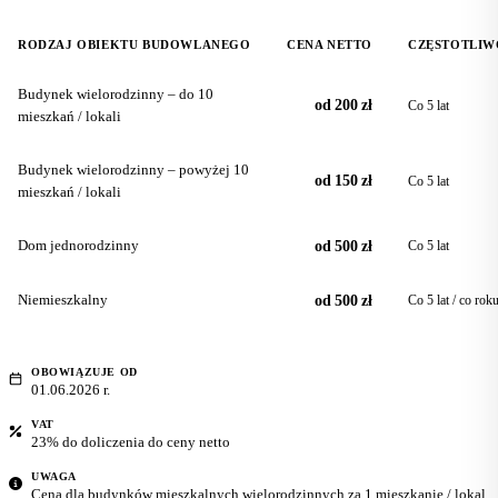
RODZAJ OBIEKTU BUDOWLANEGO
CENA NETTO
CZĘSTOTLIW
Budynek wielorodzinny – do 10
od 200 zł
Co 5 lat
mieszkań / lokali
Budynek wielorodzinny – powyżej 10
od 150 zł
Co 5 lat
mieszkań / lokali
Dom jednorodzinny
od 500 zł
Co 5 lat
Niemieszkalny
od 500 zł
Co 5 lat / co rok
OBOWIĄZUJE OD
01.06.2026 r.
VAT
23% do doliczenia do ceny netto
UWAGA
Cena dla budynków mieszkalnych wielorodzinnych za 1 mieszkanie / lokal,