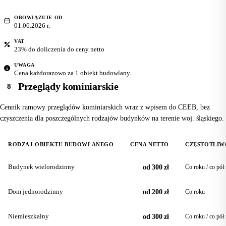
OBOWIĄZUJE OD
01.06.2026 r.
VAT
23% do doliczenia do ceny netto
UWAGA
Cena każdorazowo za 1 obiekt budowlany.
Przeglądy kominiarskie
8
Cennik ramowy przeglądów kominiarskich wraz z wpisem do CEEB, bez
czyszczenia dla poszczególnych rodzajów budynków na terenie woj. śląskiego.
RODZAJ OBIEKTU BUDOWLANEGO
CENA NETTO
CZĘSTOTLIW
Budynek wielorodzinny
od 300 zł
Co roku / co pół
Dom jednorodzinny
od 200 zł
Co roku
Niemieszkalny
od 300 zł
Co roku / co pół