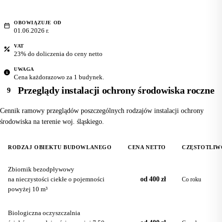
OBOWIĄZUJE OD
01.06.2026 r.
VAT
23% do doliczenia do ceny netto
UWAGA
Cena każdorazowo za 1 budynek.
Przeglądy instalacji ochrony środowiska roczne
9
Cennik ramowy przeglądów poszczególnych rodzajów instalacji ochrony
środowiska na terenie woj. śląskiego.
RODZAJ OBIEKTU BUDOWLANEGO
CENA NETTO
CZĘSTOTLIW
Zbiornik bezodpływowy
na nieczystości ciekłe o pojemności
od 400 zł
Co roku
powyżej 10 m³
Biologiczna oczyszczalnia