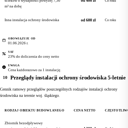
ścieków o wydajności powyżej 7,50
od 400 zł
Co roku
m³ na dobę
Inna instalacja ochrony środowiska
od 600 zł
Co roku
OBOWIĄZUJE OD
01.06.2026 r.
VAT
23% do doliczenia do ceny netto
UWAGA
Cena każdorazowo za 1 instalację.
Przeglądy instalacji ochrony środowiska 5-letnie
10
Cennik ramowy przeglądów poszczególnych rodzajów instalacji ochrony
środowiska na terenie woj. śląskiego.
RODZAJ OBIEKTU BUDOWLANEGO
CENA NETTO
CZĘSTOTLIW
Zbiornik bezodpływowy