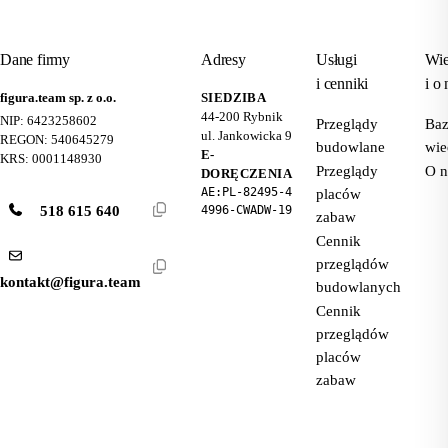
Dane firmy
Adresy
Usługi
Wie
i cenniki
i o 
figura.team sp. z o.o.
SIEDZIBA
44-200
Rybnik
NIP: 6423258602
Przeglądy
Ba
ul. Jankowicka 9
REGON: 540645279
budowlane
wie
E-
KRS: 0001148930
Przeglądy
O n
DORĘCZENIA
AE:PL-82495-4
placów
518 615 640
4996-CWADW-19
zabaw
Cennik
przeglądów
kontakt@figura.team
budowlanych
Cennik
przeglądów
placów
zabaw