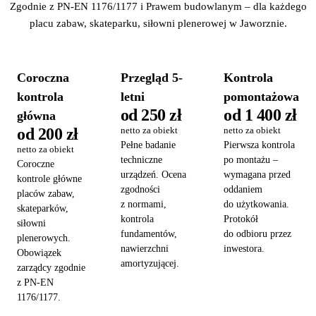
Zgodnie z PN-EN 1176/1177 i Prawem budowlanym – dla każdego
placu zabaw, skateparku, siłowni plenerowej w Jaworznie.
Coroczna
Przegląd 5-
Kontrola
kontrola
letni
pomontażowa
od 250 zł
od 1 400 zł
główna
od 200 zł
netto za obiekt
netto za obiekt
Pełne badanie
Pierwsza kontrola
netto za obiekt
techniczne
po montażu –
Coroczne
urządzeń. Ocena
wymagana przed
kontrole główne
zgodności
oddaniem
placów zabaw,
z normami,
do użytkowania.
skateparków,
kontrola
Protokół
siłowni
fundamentów,
do odbioru przez
plenerowych.
nawierzchni
inwestora.
Obowiązek
amortyzującej.
zarządcy zgodnie
z PN-EN
1176/1177.