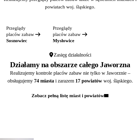
powiatach woj. śląskiego.
Przeglądy
Przeglądy
placów zabaw
placów zabaw
Sosnowiec
Mysłowice
Zasięg działalności
Działamy na obszarze całego Jaworzna
Realizujemy kontrole placów zabaw nie tylko w Jaworznie –
obsługujemy
74 miasta
i zarazem
17 powiatów
woj. śląskiego.
Zobacz pełną listę miast i powiatów
Kontakt
MASZ PYTANIA?
POROZMAWIAJMY!
Zapytaj