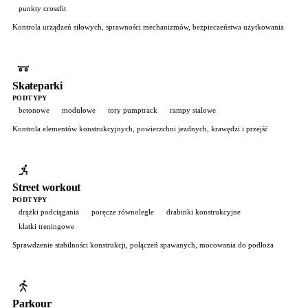
punkty crossfit
Kontrola urządzeń siłowych, sprawności mechanizmów, bezpieczeństwa użytkowania
Skateparki
PODTYPY
betonowe
modułowe
tory pumptrack
rampy stalowe
Kontrola elementów konstrukcyjnych, powierzchni jezdnych, krawędzi i przejść
Street workout
PODTYPY
drążki podciągania
poręcze równoległe
drabinki konstrukcyjne
klatki treningowe
Sprawdzenie stabilności konstrukcji, połączeń spawanych, mocowania do podłoża
Parkour