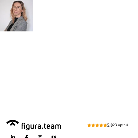
mgr inż.
o przeglądy dl
Monika Paulus
swojej
DORADCA DS.
PRZEGLĄDÓW
organizacji
Zapraszamy do kontaktu
518 615 640
w sprawie
przeglądów budowlanych
kontakt@figura.team
a także
przeglądów placów zabaw
Odpowiem
do 24 godzin
w dni
skateparków, siłowni
robocze
plenerowych.
Dni robocze: pon.–pt., 7:00–15:00
Zapytaj o ofertę
5.0
23 opinii