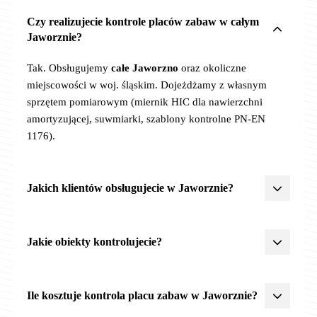
Czy realizujecie kontrole placów zabaw w całym
Jaworznie?
Tak. Obsługujemy
całe Jaworzno
oraz okoliczne
miejscowości w woj. śląskim. Dojeżdżamy z własnym
sprzętem pomiarowym (miernik HIC dla nawierzchni
amortyzującej, suwmiarki, szablony kontrolne PN-EN
1176).
Jakich klientów obsługujecie w Jaworznie?
Żłobki, przedszkola, szkoły
,
JST
(urzędy miast, gmin,
powiatów),
wspólnoty
i
spółdzielnie mieszkaniowe
,
parki
Jakie obiekty kontrolujecie?
miejskie
,
centra rekreacji
. Posiadamy doświadczenie
z procedurami zamówień publicznych, OC 2 500 000 zł,
Wszystkie obiekty rekreacyjne objęte PN-EN 1176/1177:
akceptujemy faktury VAT z odroczonym terminem
Ile kosztuje kontrola placu zabaw w Jaworznie?
płatności (szczególnie dla JST i placówek oświatowych).
-
Place zabaw
(żłobki, przedszkola, szkoły, parki, osiedla)