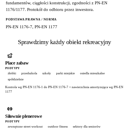
fundamentów, ciągłości konstrukcji, zgodności z PN-EN
1176/1177. Protokół do odbioru przez inwestora.
PODSTAWA PRAWNA / NORMA
PN-EN 1176-7, PN-EN 1177
Sprawdzimy każdy obiekt rekreacyjny
Place zabaw
PODTYPY
żłobki
przedszkola
szkoły
parki miejskie
osiedla mieszkalne
spółdzielnie
Kontrola wg PN-EN 1176-1 do PN-EN 1176-7 + nawierzchnia amortyzująca wg PN-EN
1177
Siłownie plenerowe
PODTYPY
zewnętrzne street workout
outdoor fitness
sektory dla seniorów