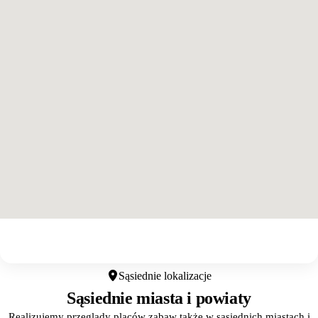
Otwórz w Google Maps
Sąsiednie lokalizacje
Sąsiednie miasta i powiaty
Realizujemy przeglądy placów zabaw także w sąsiednich miastach i