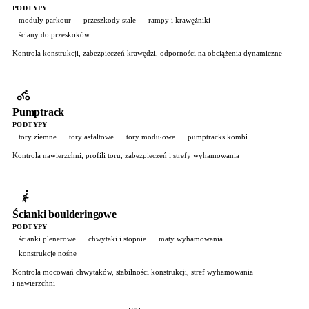
PODTYPY
moduły parkour
przeszkody stałe
rampy i krawężniki
ściany do przeskoków
Kontrola konstrukcji, zabezpieczeń krawędzi, odporności na obciążenia dynamiczne
Pumptrack
PODTYPY
tory ziemne
tory asfaltowe
tory modułowe
pumptracks kombi
Kontrola nawierzchni, profili toru, zabezpieczeń i strefy wyhamowania
Ścianki boulderingowe
PODTYPY
ścianki plenerowe
chwytaki i stopnie
maty wyhamowania
konstrukcje nośne
Kontrola mocowań chwytaków, stabilności konstrukcji, stref wyhamowania
i nawierzchni