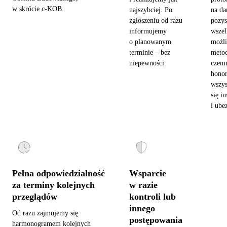
w skrócie c-KOB.
najszybciej. Po
na da
zgłoszeniu od razu
pozy
informujemy
wszel
o planowanym
możl
terminie – bez
metod
niepewności.
czemu
hono
wszys
się in
i ube
Pełna odpowiedzialność
Wsparcie
za terminy kolejnych
w razie
przeglądów
kontroli lub
innego
Od razu zajmujemy się
postępowania
harmonogramem kolejnych