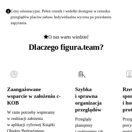
Ceny orientacyjne. Pełen cennik i widełki dostępne w
cenniku
przeglądów placów zabaw
. Indywidualna wycena po przesłaniu
zapytania.
O nas warto wiedzieć
Dlaczego figura.team?
Zaangażowane
Szybka
Rzet
wsparcie w założeniu c-
i sprawna
spo
KOB
organizacja
i h
przeglądów
pro
W razie potrzeby wspieramy
w realizacji założenia
Przeglądy
Przy
w aplikacji cyfrowej Książki
planujemy
precy
Obiektu Budowlanego,
i realizujemy jak
proto