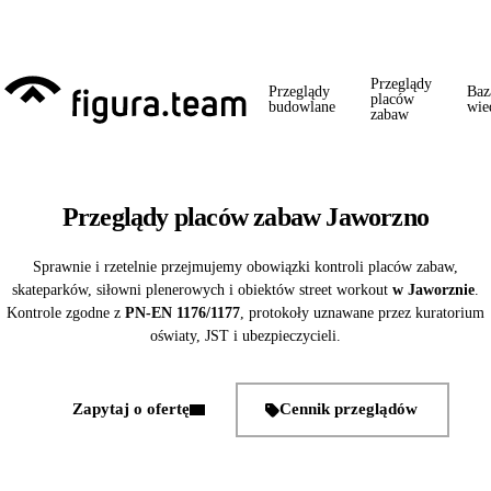
Przed 1 września: przegląd szkoły + boiska + placu zabaw od jednego
wykonawcy = jeden kontakt, jedna wizyta, jedna faktura.
Przeglądy
Przeglądy
Baz
placów
budowlane
wie
zabaw
Przeglądy placów zabaw Jaworzno
Sprawnie i rzetelnie przejmujemy obowiązki kontroli placów zabaw,
skateparków, siłowni plenerowych i obiektów street workout
w Jaworznie
.
Kontrole zgodne z
PN-EN 1176/1177
, protokoły uznawane przez kuratorium
oświaty, JST i ubezpieczycieli.
Zapytaj o ofertę
Cennik przeglądów