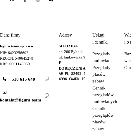
Dane firmy
Adresy
Usługi
Wie
i cenniki
i o 
figura.team sp. z o.o.
SIEDZIBA
44-200
Rybnik
NIP: 6423258602
Przeglądy
Ba
ul. Jankowicka 9
REGON: 540645279
budowlane
wie
E-
KRS: 0001148930
Przeglądy
O n
DORĘCZENIA
AE:PL-82495-4
placów
518 615 640
4996-CWADW-19
zabaw
Cennik
przeglądów
kontakt@figura.team
budowlanych
Cennik
przeglądów
placów
zabaw