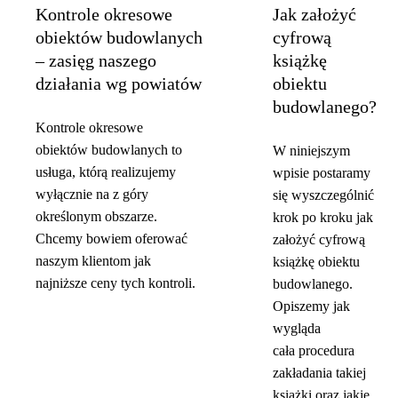
Kontrole okresowe
Jak założyć
obiektów budowlanych
cyfrową
– zasięg naszego
książkę
działania wg powiatów
obiektu
budowlanego?
Kontrole okresowe
obiektów budowlanych to
W niniejszym
usługa, którą realizujemy
wpisie postaramy
wyłącznie na z góry
się wyszczególnić
określonym obszarze.
krok po kroku jak
Chcemy bowiem oferować
założyć cyfrową
naszym klientom jak
książkę obiektu
najniższe ceny tych kontroli.
budowlanego.
Opiszemy jak
wygląda
cała procedura
zakładania takiej
książki oraz jakie