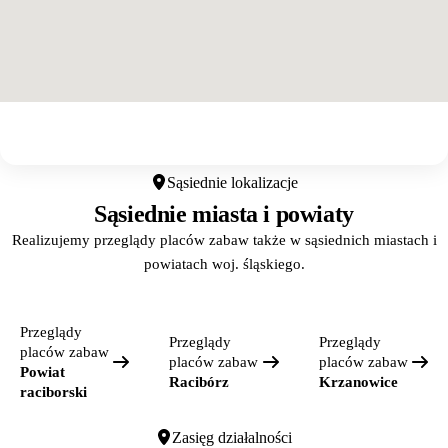
Otwórz w Google Maps
Sąsiednie lokalizacje
Sąsiednie miasta i powiaty
Realizujemy przeglądy placów zabaw także w sąsiednich miastach i
powiatach woj. śląskiego.
Przeglądy
Przeglądy
Przeglądy
placów zabaw
placów zabaw
placów zabaw
Powiat
Racibórz
Krzanowice
raciborski
Zasięg działalności