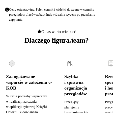
Ceny orientacyjne. Pełen cennik i widełki dostępne w
cenniku
przeglądów placów zabaw
. Indywidualna wycena po przesłaniu
zapytania.
O nas warto wiedzieć
Dlaczego figura.team?
Zaangażowane
Szybka
Rzet
wsparcie w założeniu c-
i sprawna
spo
KOB
organizacja
i h
przeglądów
pro
W razie potrzeby wspieramy
w realizacji założenia
Przeglądy
Przy
w aplikacji cyfrowej Książki
planujemy
precy
Obiektu Budowlanego,
i realizujemy jak
proto