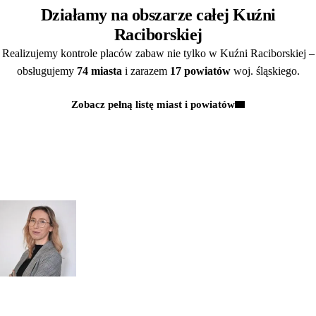
Działamy na obszarze całej Kuźni
Raciborskiej
Realizujemy kontrole placów zabaw nie tylko w Kuźni Raciborskiej –
obsługujemy
74 miasta
i zarazem
17 powiatów
woj. śląskiego.
Zobacz pełną listę miast i powiatów
Kontakt
MAJĄ PAŃSTWO PYTANIA?
POROZMAWIAJMY!
Zapytaj
mgr inż.
o przeglądy dl
Monika Paulus
swojej
DORADCA DS.
PRZEGLĄDÓW
organizacji
Zapraszamy do kontaktu
518 615 640
w sprawie