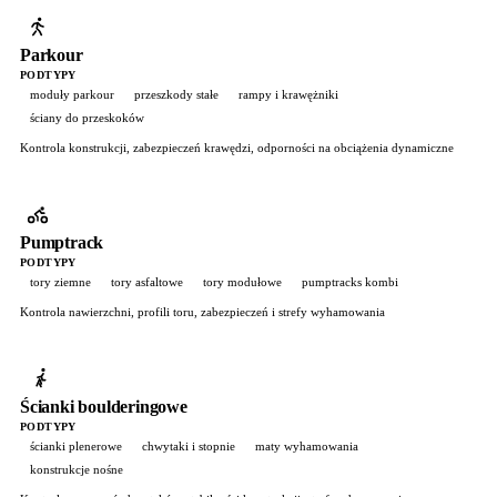
Parkour
PODTYPY
moduły parkour
przeszkody stałe
rampy i krawężniki
ściany do przeskoków
Kontrola konstrukcji, zabezpieczeń krawędzi, odporności na obciążenia dynamiczne
Pumptrack
PODTYPY
tory ziemne
tory asfaltowe
tory modułowe
pumptracks kombi
Kontrola nawierzchni, profili toru, zabezpieczeń i strefy wyhamowania
Ścianki boulderingowe
PODTYPY
ścianki plenerowe
chwytaki i stopnie
maty wyhamowania
konstrukcje nośne