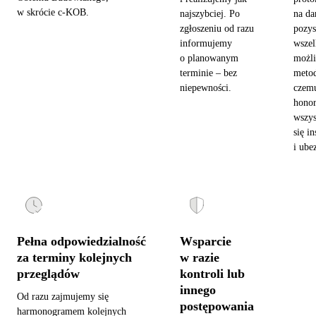
w skrócie c-KOB.
najszybciej. Po
na da
zgłoszeniu od razu
pozy
informujemy
wszel
o planowanym
możl
terminie – bez
metod
niepewności.
czemu
hono
wszys
się in
i ube
Pełna odpowiedzialność
Wsparcie
za terminy kolejnych
w razie
przeglądów
kontroli lub
innego
Od razu zajmujemy się
postępowania
harmonogramem kolejnych