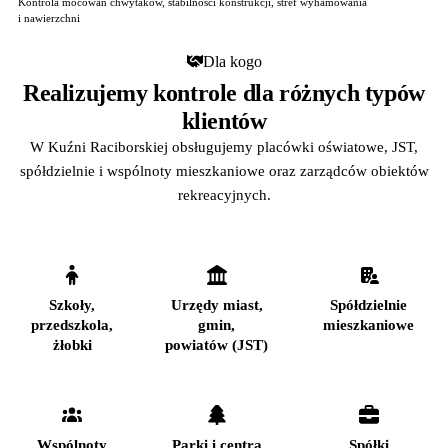
Kontrola mocowań chwytaków, stabilności konstrukcji, stref wyhamowania
i nawierzchni
Dla kogo
Realizujemy kontrole dla różnych typów
klientów
W Kuźni Raciborskiej obsługujemy placówki oświatowe, JST,
spółdzielnie i wspólnoty mieszkaniowe oraz zarządców obiektów
rekreacyjnych.
Szkoły,
Urzędy miast,
Spółdzielnie
przedszkola,
gmin,
mieszkaniowe
żłobki
powiatów (JST)
Wspólnoty
Parki i centra
Spółki