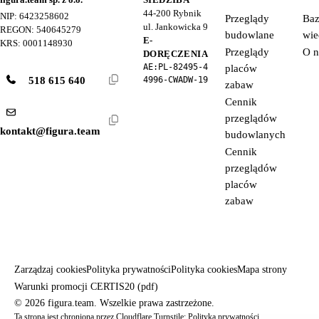
44-200
Rybnik
NIP: 6423258602
Przeglądy
Ba
ul. Jankowicka 9
REGON: 540645279
budowlane
wie
E-
KRS: 0001148930
Przeglądy
O n
DORĘCZENIA
AE:PL-82495-4
placów
518 615 640
4996-CWADW-19
zabaw
Cennik
przeglądów
kontakt@figura.team
budowlanych
Cennik
przeglądów
placów
zabaw
Zarządzaj cookies
Polityka prywatności
Polityka cookies
Mapa strony
Warunki promocji CERTIS20 (pdf)
© 2026 figura.team. Wszelkie prawa zastrzeżone.
Ta strona jest chroniona przez Cloudflare Turnstile:
Polityka prywatności