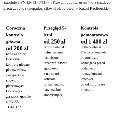
Zgodnie z PN-EN 1176/1177 i Prawem budowlanym – dla każdego
placu zabaw, skateparku, siłowni plenerowej w Kuźni Raciborskiej.
Coroczna
Przegląd 5-
Kontrola
kontrola
letni
pomontażowa
od 250 zł
od 1 400 zł
główna
od 200 zł
netto za obiekt
netto za obiekt
Pełne badanie
Pierwsza kontrola
netto za obiekt
techniczne
po montażu –
Coroczne
urządzeń. Ocena
wymagana przed
kontrole główne
zgodności
oddaniem
placów zabaw,
z normami,
do użytkowania.
skateparków,
kontrola
Protokół
siłowni
fundamentów,
do odbioru przez
plenerowych.
nawierzchni
inwestora.
Obowiązek
amortyzującej.
zarządcy zgodnie
z PN-EN
1176/1177.