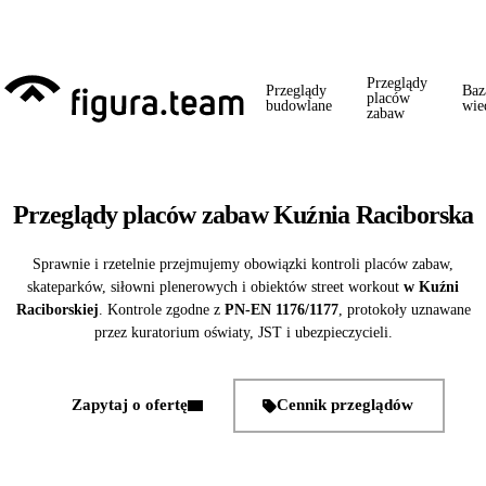
Przed 1 września: przegląd szkoły + boiska + placu zabaw od jednego
wykonawcy = jeden kontakt, jedna wizyta, jedna faktura.
Przeglądy
Przeglądy
Baz
placów
budowlane
wie
zabaw
Przeglądy placów zabaw Kuźnia Raciborska
Sprawnie i rzetelnie przejmujemy obowiązki kontroli placów zabaw,
skateparków, siłowni plenerowych i obiektów street workout
w Kuźni
Raciborskiej
. Kontrole zgodne z
PN-EN 1176/1177
, protokoły uznawane
przez kuratorium oświaty, JST i ubezpieczycieli.
Zapytaj o ofertę
Cennik przeglądów