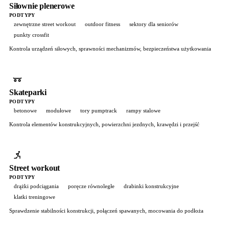
Siłownie plenerowe
PODTYPY
zewnętrzne street workout
outdoor fitness
sektory dla seniorów
punkty crossfit
Kontrola urządzeń siłowych, sprawności mechanizmów, bezpieczeństwa użytkowania
Skateparki
PODTYPY
betonowe
modułowe
tory pumptrack
rampy stalowe
Kontrola elementów konstrukcyjnych, powierzchni jezdnych, krawędzi i przejść
Street workout
PODTYPY
drążki podciągania
poręcze równoległe
drabinki konstrukcyjne
klatki treningowe
Sprawdzenie stabilności konstrukcji, połączeń spawanych, mocowania do podłoża