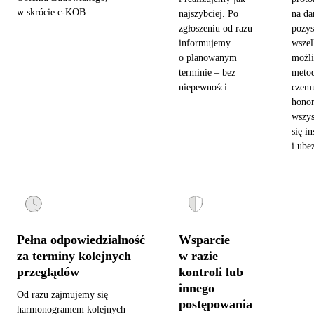
w skrócie c-KOB.
najszybciej. Po
na da
zgłoszeniu od razu
pozy
informujemy
wszel
o planowanym
możl
terminie – bez
metod
niepewności.
czemu
hono
wszys
się in
i ube
Pełna odpowiedzialność
Wsparcie
za terminy kolejnych
w razie
przeglądów
kontroli lub
innego
Od razu zajmujemy się
postępowania
harmonogramem kolejnych