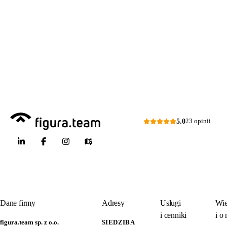
kontakt@figura.team
a także
przeglądów placów zabaw
Odpowiem
do 24 godzin
w dni
skateparków, siłowni
robocze
plenerowych.
Dni robocze: pon.–pt., 7:00–15:00
Zapytaj o ofertę
5.0
23 opinii
Dane firmy
Adresy
Usługi
Wie
i cenniki
i o 
figura.team sp. z o.o.
SIEDZIBA