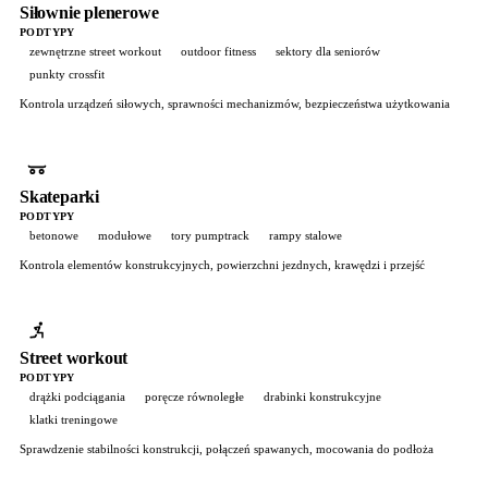
Siłownie plenerowe
PODTYPY
zewnętrzne street workout
outdoor fitness
sektory dla seniorów
punkty crossfit
Kontrola urządzeń siłowych, sprawności mechanizmów, bezpieczeństwa użytkowania
Skateparki
PODTYPY
betonowe
modułowe
tory pumptrack
rampy stalowe
Kontrola elementów konstrukcyjnych, powierzchni jezdnych, krawędzi i przejść
Street workout
PODTYPY
drążki podciągania
poręcze równoległe
drabinki konstrukcyjne
klatki treningowe
Sprawdzenie stabilności konstrukcji, połączeń spawanych, mocowania do podłoża