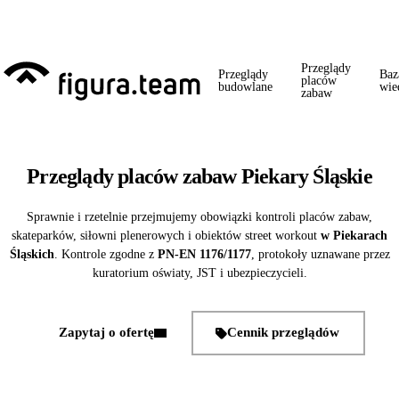
Przed 1 września: przegląd szkoły + boiska + placu zabaw od jednego
wykonawcy = jeden kontakt, jedna wizyta, jedna faktura.
Przeglądy
Przeglądy
Baz
placów
budowlane
wie
zabaw
Przeglądy placów zabaw Piekary Śląskie
Sprawnie i rzetelnie przejmujemy obowiązki kontroli placów zabaw,
skateparków, siłowni plenerowych i obiektów street workout
w Piekarach
Śląskich
. Kontrole zgodne z
PN-EN 1176/1177
, protokoły uznawane przez
kuratorium oświaty, JST i ubezpieczycieli.
Zapytaj o ofertę
Cennik przeglądów