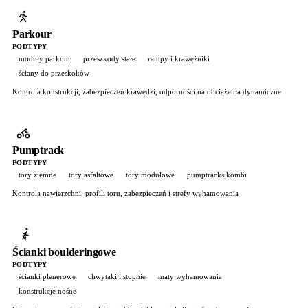
Parkour
PODTYPY
moduły parkour
przeszkody stałe
rampy i krawężniki
ściany do przeskoków
Kontrola konstrukcji, zabezpieczeń krawędzi, odporności na obciążenia dynamiczne
Pumptrack
PODTYPY
tory ziemne
tory asfaltowe
tory modułowe
pumptracks kombi
Kontrola nawierzchni, profili toru, zabezpieczeń i strefy wyhamowania
Ścianki boulderingowe
PODTYPY
ścianki plenerowe
chwytaki i stopnie
maty wyhamowania
konstrukcje nośne