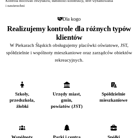
Kontrola mocowań chwytaków, stabilności konstrukcji, stref wyhamowania
i nawierzchni
Dla kogo
Realizujemy kontrole dla różnych typów
klientów
W Piekarach Śląskich obsługujemy placówki oświatowe, JST,
spółdzielnie i wspólnoty mieszkaniowe oraz zarządców obiektów
rekreacyjnych.
Szkoły,
Urzędy miast,
Spółdzielnie
przedszkola,
gmin,
mieszkaniowe
żłobki
powiatów (JST)
Wspólnoty
Parki i centra
Spółki