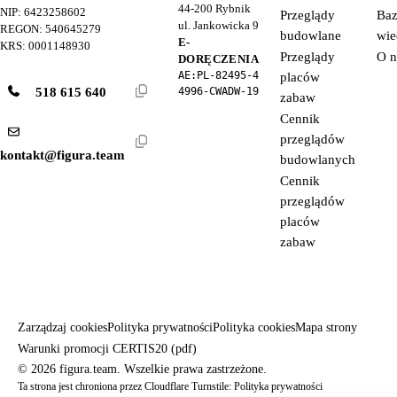
44-200
Rybnik
NIP: 6423258602
Przeglądy
Ba
ul. Jankowicka 9
REGON: 540645279
budowlane
wie
E-
KRS: 0001148930
Przeglądy
O n
DORĘCZENIA
AE:PL-82495-4
placów
518 615 640
4996-CWADW-19
zabaw
Cennik
przeglądów
kontakt@figura.team
budowlanych
Cennik
przeglądów
placów
zabaw
Zarządzaj cookies
Polityka prywatności
Polityka cookies
Mapa strony
Warunki promocji CERTIS20 (pdf)
© 2026 figura.team. Wszelkie prawa zastrzeżone.
Ta strona jest chroniona przez Cloudflare Turnstile:
Polityka prywatności