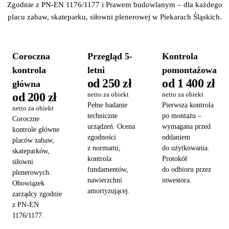
Zgodnie z PN-EN 1176/1177 i Prawem budowlanym – dla każdego
placu zabaw, skateparku, siłowni plenerowej w Piekarach Śląskich.
Coroczna
Przegląd 5-
Kontrola
kontrola
letni
pomontażowa
od 250 zł
od 1 400 zł
główna
od 200 zł
netto za obiekt
netto za obiekt
Pełne badanie
Pierwsza kontrola
netto za obiekt
techniczne
po montażu –
Coroczne
urządzeń. Ocena
wymagana przed
kontrole główne
zgodności
oddaniem
placów zabaw,
z normami,
do użytkowania.
skateparków,
kontrola
Protokół
siłowni
fundamentów,
do odbioru przez
plenerowych.
nawierzchni
inwestora.
Obowiązek
amortyzującej.
zarządcy zgodnie
z PN-EN
1176/1177.