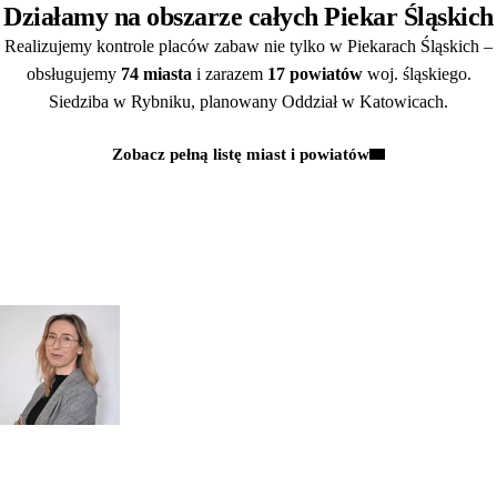
Działamy na obszarze całych Piekar Śląskich
Realizujemy kontrole placów zabaw nie tylko w Piekarach Śląskich –
obsługujemy
74 miasta
i zarazem
17 powiatów
woj. śląskiego.
Siedziba w Rybniku, planowany Oddział w Katowicach.
Zobacz pełną listę miast i powiatów
Kontakt
MAJĄ PAŃSTWO PYTANIA?
POROZMAWIAJMY!
Zapytaj
mgr inż.
o przeglądy dl
Monika Paulus
swojej
DORADCA DS.
PRZEGLĄDÓW
organizacji
Zapraszamy do kontaktu
518 615 640
w sprawie
przeglądów budowlanych