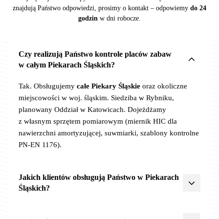
znajdują Państwo odpowiedzi, prosimy o kontakt – odpowiemy
do 24
godzin
w dni robocze.
Czy realizują Państwo kontrole placów zabaw
w całym Piekarach Śląskich?
Tak. Obsługujemy
całe Piekary Śląskie
oraz okoliczne
miejscowości w woj. śląskim. Siedziba w Rybniku,
planowany Oddział w Katowicach. Dojeżdżamy
z własnym sprzętem pomiarowym (miernik HIC dla
nawierzchni amortyzującej, suwmiarki, szablony kontrolne
PN-EN 1176).
Jakich klientów obsługują Państwo w Piekarach
Śląskich?
Żłobki, przedszkola, szkoły
,
JST
(urzędy miast, gmin,