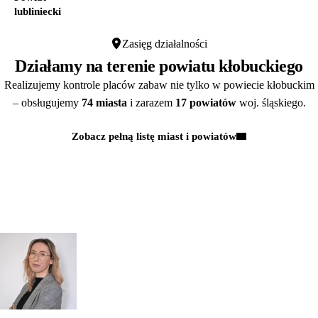
lubliniecki
Zasięg działalności
Działamy na terenie powiatu kłobuckiego
Realizujemy kontrole placów zabaw nie tylko w powiecie kłobuckim
– obsługujemy
74 miasta
i zarazem
17 powiatów
woj. śląskiego.
Zobacz pełną listę miast i powiatów
Kontakt
MAJĄ PAŃSTWO PYTANIA?
POROZMAWIAJMY!
Zapytaj
mgr inż.
o przeglądy dl
Monika Paulus
swojej
DORADCA DS.
PRZEGLĄDÓW
organizacji