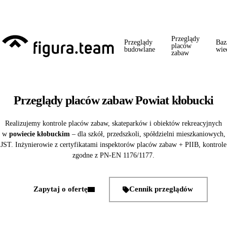
Przed 1 września: przegląd szkoły + boiska + placu zabaw od jednego
wykonawcy = jeden kontakt, jedna wizyta, jedna faktura.
Przeglądy
Przeglądy
Baz
placów
budowlane
wie
zabaw
Przeglądy placów zabaw Powiat kłobucki
Realizujemy kontrole placów zabaw, skateparków i obiektów rekreacyjnych
w
powiecie kłobuckim
– dla szkół, przedszkoli, spółdzielni mieszkaniowych,
JST. Inżynierowie z certyfikatami inspektorów placów zabaw + PIIB, kontrole
zgodne z PN-EN 1176/1177.
Zapytaj o ofertę
Cennik przeglądów