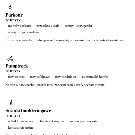
Parkour
PODTYPY
moduły parkour
przeszkody stałe
rampy i krawężniki
ściany do przeskoków
Kontrola konstrukcji, zabezpieczeń krawędzi, odporności na obciążenia dynamiczne
Pumptrack
PODTYPY
tory ziemne
tory asfaltowe
tory modułowe
pumptracks kombi
Kontrola nawierzchni, profili toru, zabezpieczeń i strefy wyhamowania
Ścianki boulderingowe
PODTYPY
ścianki plenerowe
chwytaki i stopnie
maty wyhamowania
konstrukcje nośne