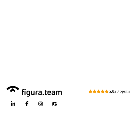
Zapraszamy do kontaktu
518 615 640
w sprawie
przeglądów budowlanych
kontakt@figura.team
a także
przeglądów placów zabaw
Odpowiem
do 24 godzin
w dni
skateparków, siłowni
robocze
plenerowych.
Dni robocze: pon.–pt., 7:00–15:00
Zapytaj o ofertę
5.0
23 opinii