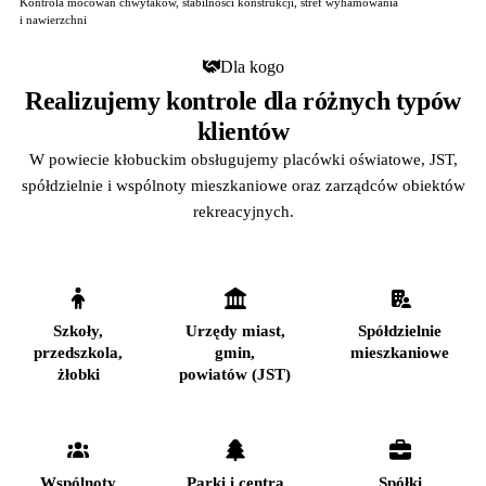
Kontrola mocowań chwytaków, stabilności konstrukcji, stref wyhamowania
i nawierzchni
Dla kogo
Realizujemy kontrole dla różnych typów
klientów
W powiecie kłobuckim obsługujemy placówki oświatowe, JST,
spółdzielnie i wspólnoty mieszkaniowe oraz zarządców obiektów
rekreacyjnych.
Szkoły,
Urzędy miast,
Spółdzielnie
przedszkola,
gmin,
mieszkaniowe
żłobki
powiatów (JST)
Wspólnoty
Parki i centra
Spółki