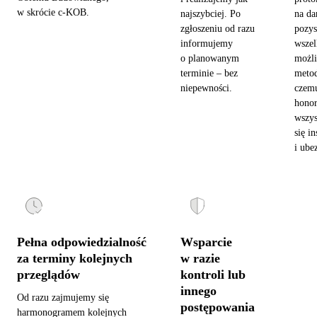
w skrócie c-KOB.
najszybciej. Po
na da
zgłoszeniu od razu
pozy
informujemy
wszel
o planowanym
możl
terminie – bez
metod
niepewności.
czemu
hono
wszys
się in
i ube
Pełna odpowiedzialność
Wsparcie
za terminy kolejnych
w razie
przeglądów
kontroli lub
innego
Od razu zajmujemy się
postępowania
harmonogramem kolejnych