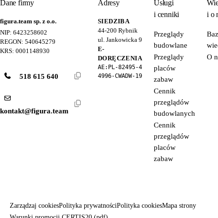
Dane firmy
Adresy
Usługi
Wie
i cenniki
i o 
figura.team sp. z o.o.
SIEDZIBA
44-200
Rybnik
NIP: 6423258602
Przeglądy
Ba
ul. Jankowicka 9
REGON: 540645279
budowlane
wie
E-
KRS: 0001148930
Przeglądy
O n
DORĘCZENIA
AE:PL-82495-4
placów
518 615 640
4996-CWADW-19
zabaw
Cennik
przeglądów
kontakt@figura.team
budowlanych
Cennik
przeglądów
placów
zabaw
Zarządzaj cookies
Polityka prywatności
Polityka cookies
Mapa strony
Warunki promocji CERTIS20 (pdf)