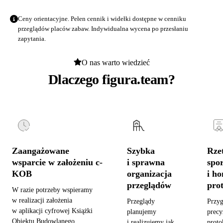
Ceny orientacyjne. Pełen cennik i widełki dostępne w
cenniku
przeglądów placów zabaw
. Indywidualna wycena po przesłaniu
zapytania.
O nas warto wiedzieć
Dlaczego figura.team?
Zaangażowane
Szybka
Rzet
wsparcie w założeniu c-
i sprawna
spo
KOB
organizacja
i h
przeglądów
pro
W razie potrzeby wspieramy
w realizacji założenia
Przeglądy
Przy
w aplikacji cyfrowej Książki
planujemy
precy
Obiektu Budowlanego,
i realizujemy jak
proto