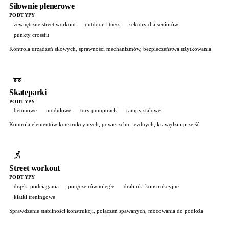
Siłownie plenerowe
PODTYPY
zewnętrzne street workout
outdoor fitness
sektory dla seniorów
punkty crossfit
Kontrola urządzeń siłowych, sprawności mechanizmów, bezpieczeństwa użytkowania
Skateparki
PODTYPY
betonowe
modułowe
tory pumptrack
rampy stalowe
Kontrola elementów konstrukcyjnych, powierzchni jezdnych, krawędzi i przejść
Street workout
PODTYPY
drążki podciągania
poręcze równoległe
drabinki konstrukcyjne
klatki treningowe
Sprawdzenie stabilności konstrukcji, połączeń spawanych, mocowania do podłoża