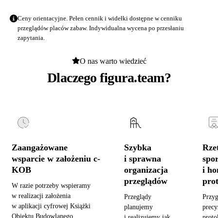
Ceny orientacyjne. Pełen cennik i widełki dostępne w
cenniku
przeglądów placów zabaw
. Indywidualna wycena po przesłaniu
zapytania.
O nas warto wiedzieć
Dlaczego figura.team?
Zaangażowane
Szybka
Rzet
wsparcie w założeniu c-
i sprawna
spo
KOB
organizacja
i h
przeglądów
pro
W razie potrzeby wspieramy
w realizacji założenia
Przeglądy
Przy
w aplikacji cyfrowej Książki
planujemy
precy
Obiektu Budowlanego,
i realizujemy jak
proto