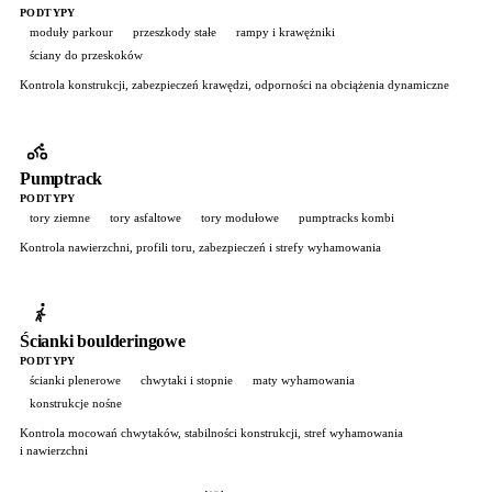
PODTYPY
moduły parkour
przeszkody stałe
rampy i krawężniki
ściany do przeskoków
Kontrola konstrukcji, zabezpieczeń krawędzi, odporności na obciążenia dynamiczne
Pumptrack
PODTYPY
tory ziemne
tory asfaltowe
tory modułowe
pumptracks kombi
Kontrola nawierzchni, profili toru, zabezpieczeń i strefy wyhamowania
Ścianki boulderingowe
PODTYPY
ścianki plenerowe
chwytaki i stopnie
maty wyhamowania
konstrukcje nośne
Kontrola mocowań chwytaków, stabilności konstrukcji, stref wyhamowania
i nawierzchni