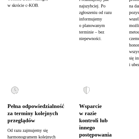
w skrócie c-KOB.
najszybciej. Po
na da
zgłoszeniu od razu
pozy
informujemy
wszel
o planowanym
możl
terminie – bez
metod
niepewności.
czemu
hono
wszys
się in
i ube
Pełna odpowiedzialność
Wsparcie
za terminy kolejnych
w razie
przeglądów
kontroli lub
innego
Od razu zajmujemy się
postępowania
harmonogramem kolejnych