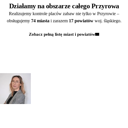
Działamy na obszarze całego Przyrowa
Realizujemy kontrole placów zabaw nie tylko w Przyrowie –
obsługujemy
74 miasta
i zarazem
17 powiatów
woj. śląskiego.
Zobacz pełną listę miast i powiatów
Kontakt
MASZ PYTANIA?
POROZMAWIAJMY!
Zapytaj
mgr inż.
o przeglądy dl
Monika Paulus
swojej
DORADCA DS.
PRZEGLĄDÓW
organizacji
Zapraszamy do kontaktu
518 615 640
w sprawie
przeglądów budowlanych
kontakt@figura.team