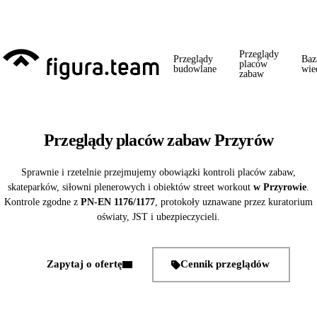
Przed 1 września: przegląd szkoły + boiska + placu zabaw od jednego
wykonawcy = jeden kontakt, jedna wizyta, jedna faktura.
Przeglądy
Przeglądy
Baz
placów
budowlane
wie
zabaw
Przeglądy placów zabaw Przyrów
Sprawnie i rzetelnie przejmujemy obowiązki kontroli placów zabaw,
skateparków, siłowni plenerowych i obiektów street workout
w Przyrowie
.
Kontrole zgodne z
PN-EN 1176/1177
, protokoły uznawane przez kuratorium
oświaty, JST i ubezpieczycieli.
Zapytaj o ofertę
Cennik przeglądów