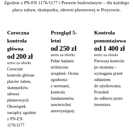
Zgodnie z PN-EN 1176/1177 i Prawem budowlanym – dla każdego
placu zabaw, skateparku, siłowni plenerowej w Przyrowie.
Coroczna
Przegląd 5-
Kontrola
kontrola
letni
pomontażowa
od 250 zł
od 1 400 zł
główna
od 200 zł
netto za obiekt
netto za obiekt
Pełne badanie
Pierwsza kontrola
netto za obiekt
techniczne
po montażu –
Coroczne
urządzeń. Ocena
wymagana przed
kontrole główne
zgodności
oddaniem
placów zabaw,
z normami,
do użytkowania.
skateparków,
kontrola
Protokół
siłowni
fundamentów,
do odbioru przez
plenerowych.
nawierzchni
inwestora.
Obowiązek
amortyzującej.
zarządcy zgodnie
z PN-EN
1176/1177.