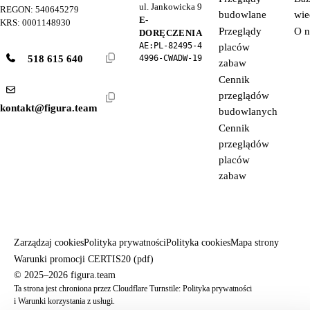
ul. Jankowicka 9
REGON: 540645279
budowlane
wie
E-
KRS: 0001148930
Przeglądy
O n
DORĘCZENIA
AE:PL-82495-4
placów
518 615 640
4996-CWADW-19
zabaw
Cennik
przeglądów
kontakt@figura.team
budowlanych
Cennik
przeglądów
placów
zabaw
Zarządzaj cookies
Polityka prywatności
Polityka cookies
Mapa strony
Warunki promocji CERTIS20 (pdf)
© 2025–2026 figura.team
Ta strona jest chroniona przez Cloudflare Turnstile:
Polityka prywatności
i
Warunki korzystania z usługi
.