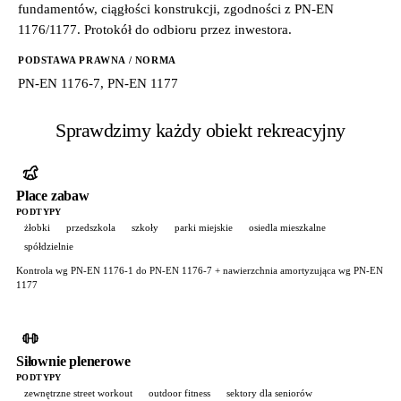
fundamentów, ciągłości konstrukcji, zgodności z PN-EN
1176/1177. Protokół do odbioru przez inwestora.
PODSTAWA PRAWNA / NORMA
PN-EN 1176-7, PN-EN 1177
Sprawdzimy każdy obiekt rekreacyjny
Place zabaw
PODTYPY
żłobki
przedszkola
szkoły
parki miejskie
osiedla mieszkalne
spółdzielnie
Kontrola wg PN-EN 1176-1 do PN-EN 1176-7 + nawierzchnia amortyzująca wg PN-EN
1177
Siłownie plenerowe
PODTYPY
zewnętrzne street workout
outdoor fitness
sektory dla seniorów