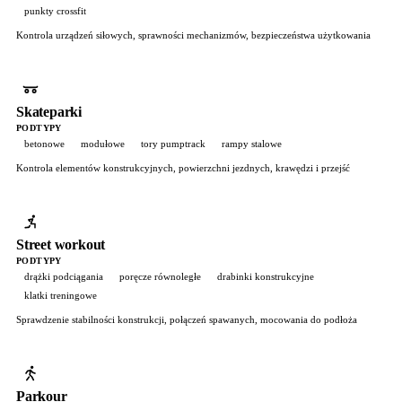
punkty crossfit
Kontrola urządzeń siłowych, sprawności mechanizmów, bezpieczeństwa użytkowania
Skateparki
PODTYPY
betonowe
modułowe
tory pumptrack
rampy stalowe
Kontrola elementów konstrukcyjnych, powierzchni jezdnych, krawędzi i przejść
Street workout
PODTYPY
drążki podciągania
poręcze równoległe
drabinki konstrukcyjne
klatki treningowe
Sprawdzenie stabilności konstrukcji, połączeń spawanych, mocowania do podłoża
Parkour