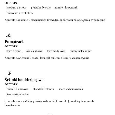
PODTYPY
moduły parkour
przeszkody stałe
rampy i krawężniki
ściany do przeskoków
Kontrola konstrukcji, zabezpieczeń krawędzi, odporności na obciążenia dynamiczne
Pumptrack
PODTYPY
tory ziemne
tory asfaltowe
tory modułowe
pumptracks kombi
Kontrola nawierzchni, profili toru, zabezpieczeń i strefy wyhamowania
Ścianki boulderingowe
PODTYPY
ścianki plenerowe
chwytaki i stopnie
maty wyhamowania
konstrukcje nośne
Kontrola mocowań chwytaków, stabilności konstrukcji, stref wyhamowania
i nawierzchni