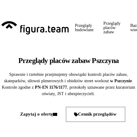
Przed 1 września: przegląd szkoły + boiska + placu zabaw od jednego
wykonawcy = jeden kontakt, jedna wizyta, jedna faktura.
Przeglądy
Przeglądy
Baz
placów
budowlane
wie
zabaw
Przeglądy placów zabaw Pszczyna
Sprawnie i rzetelnie przejmujemy obowiązki kontroli placów zabaw,
skateparków, siłowni plenerowych i obiektów street workout
w Pszczynie
.
Kontrole zgodne z
PN-EN 1176/1177
, protokoły uznawane przez kuratorium
oświaty, JST i ubezpieczycieli.
Zapytaj o ofertę
Cennik przeglądów