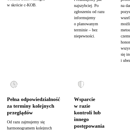
w skrócie c-KOB.
najszybciej. Po
na da
zgłoszeniu od razu
pozy
informujemy
wszel
o planowanym
możl
terminie – bez
metod
niepewności.
czemu
hono
wszys
się in
i ube
Pełna odpowiedzialność
Wsparcie
za terminy kolejnych
w razie
przeglądów
kontroli lub
innego
Od razu zajmujemy się
postępowania
harmonogramem kolejnych