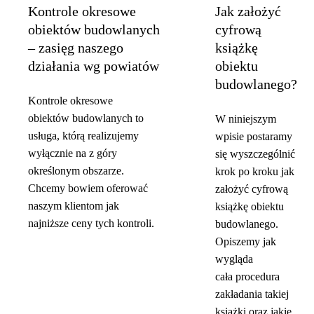
Kontrole okresowe
Jak założyć
obiektów budowlanych
cyfrową
– zasięg naszego
książkę
działania wg powiatów
obiektu
budowlanego?
Kontrole okresowe
obiektów budowlanych to
W niniejszym
usługa, którą realizujemy
wpisie postaramy
wyłącznie na z góry
się wyszczególnić
określonym obszarze.
krok po kroku jak
Chcemy bowiem oferować
założyć cyfrową
naszym klientom jak
książkę obiektu
najniższe ceny tych kontroli.
budowlanego.
Opiszemy jak
wygląda
cała procedura
zakładania takiej
książki oraz jakie