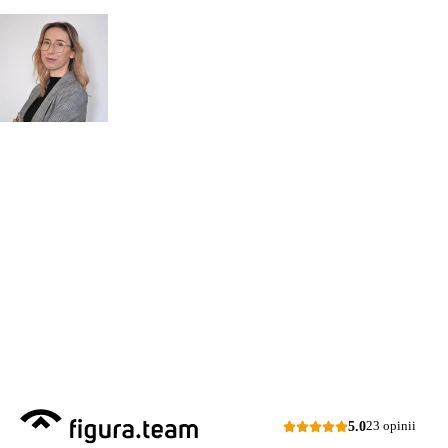
POROZMAWIAJMY!
Zapytaj
mgr inż.
o przeglądy dl
Monika Paulus
swojej
DORADCA DS.
PRZEGLĄDÓW
organizacji
Zapraszamy do kontaktu
518 615 640
w sprawie
przeglądów budowlanych
kontakt@figura.team
a także
przeglądów placów zabaw
Odpowiem
do 24 godzin
w dni
skateparków, siłowni
robocze
plenerowych.
Dni robocze: pon.–pt., 7:00–15:00
Zapytaj o ofertę
5.0
23 opinii