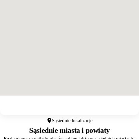
Otwórz w Google Maps
Sąsiednie lokalizacje
Sąsiednie miasta i powiaty
Realizujemy przeglądy placów zabaw także w sąsiednich miastach i