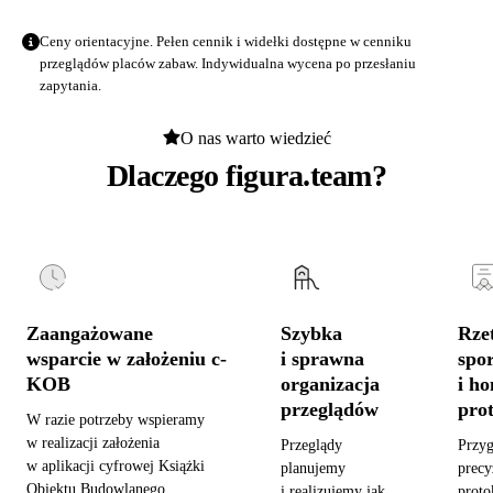
Ceny orientacyjne. Pełen cennik i widełki dostępne w
cenniku
przeglądów placów zabaw
. Indywidualna wycena po przesłaniu
zapytania.
O nas warto wiedzieć
Dlaczego figura.team?
Zaangażowane
Szybka
Rzet
wsparcie w założeniu c-
i sprawna
spo
KOB
organizacja
i h
przeglądów
pro
W razie potrzeby wspieramy
w realizacji założenia
Przeglądy
Przy
w aplikacji cyfrowej Książki
planujemy
precy
Obiektu Budowlanego,
i realizujemy jak
proto