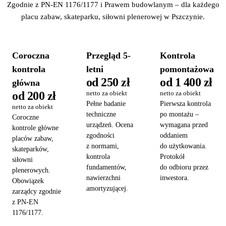
Zgodnie z PN-EN 1176/1177 i Prawem budowlanym – dla każdego
placu zabaw, skateparku, siłowni plenerowej w Pszczynie.
Coroczna
Przegląd 5-
Kontrola
kontrola
letni
pomontażowa
od 250 zł
od 1 400 zł
główna
od 200 zł
netto za obiekt
netto za obiekt
Pełne badanie
Pierwsza kontrola
netto za obiekt
techniczne
po montażu –
Coroczne
urządzeń. Ocena
wymagana przed
kontrole główne
zgodności
oddaniem
placów zabaw,
z normami,
do użytkowania.
skateparków,
kontrola
Protokół
siłowni
fundamentów,
do odbioru przez
plenerowych.
nawierzchni
inwestora.
Obowiązek
amortyzującej.
zarządcy zgodnie
z PN-EN
1176/1177.