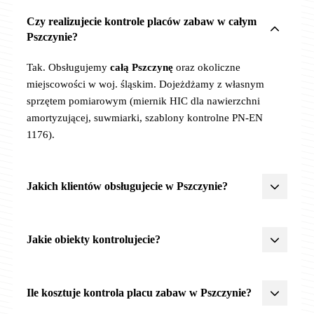
Czy realizujecie kontrole placów zabaw w całym
Pszczynie?
Tak. Obsługujemy
całą Pszczynę
oraz okoliczne
miejscowości w woj. śląskim. Dojeżdżamy z własnym
sprzętem pomiarowym (miernik HIC dla nawierzchni
amortyzującej, suwmiarki, szablony kontrolne PN-EN
1176).
Jakich klientów obsługujecie w Pszczynie?
Żłobki, przedszkola, szkoły
,
JST
(urzędy miast, gmin,
powiatów),
wspólnoty
i
spółdzielnie mieszkaniowe
,
parki
Jakie obiekty kontrolujecie?
miejskie
,
centra rekreacji
. Posiadamy doświadczenie
z procedurami zamówień publicznych, OC 2 500 000 zł,
Wszystkie obiekty rekreacyjne objęte PN-EN 1176/1177:
akceptujemy faktury VAT z odroczonym terminem
Ile kosztuje kontrola placu zabaw w Pszczynie?
płatności (szczególnie dla JST i placówek oświatowych).
-
Place zabaw
(żłobki, przedszkola, szkoły, parki, osiedla)