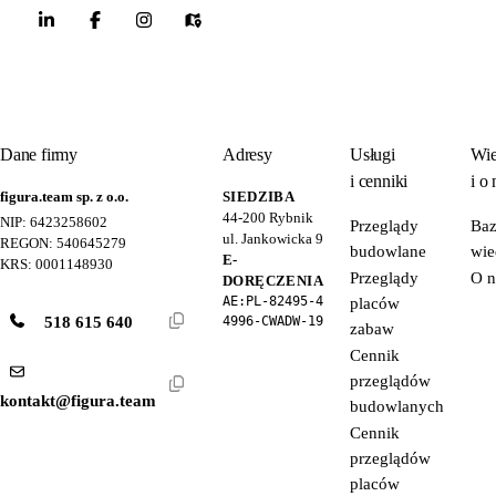
Dane firmy
Adresy
Usługi
Wie
i cenniki
i o 
figura.team sp. z o.o.
SIEDZIBA
44-200
Rybnik
NIP: 6423258602
Przeglądy
Ba
ul. Jankowicka 9
REGON: 540645279
budowlane
wie
E-
KRS: 0001148930
Przeglądy
O n
DORĘCZENIA
AE:PL-82495-4
placów
518 615 640
4996-CWADW-19
zabaw
Cennik
przeglądów
kontakt@figura.team
budowlanych
Cennik
przeglądów
placów