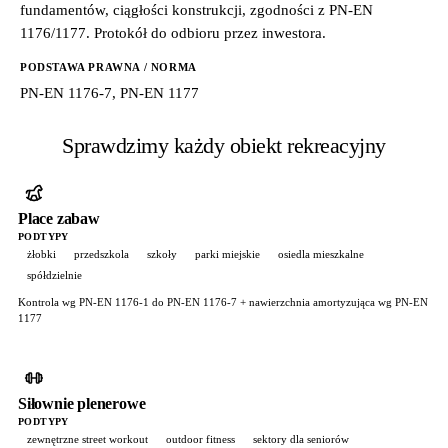
fundamentów, ciągłości konstrukcji, zgodności z PN-EN
1176/1177. Protokół do odbioru przez inwestora.
PODSTAWA PRAWNA / NORMA
PN-EN 1176-7, PN-EN 1177
Sprawdzimy każdy obiekt rekreacyjny
Place zabaw
PODTYPY
żłobki
przedszkola
szkoły
parki miejskie
osiedla mieszkalne
spółdzielnie
Kontrola wg PN-EN 1176-1 do PN-EN 1176-7 + nawierzchnia amortyzująca wg PN-EN
1177
Siłownie plenerowe
PODTYPY
zewnętrzne street workout
outdoor fitness
sektory dla seniorów