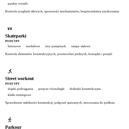
punkty crossfit
Kontrola urządzeń siłowych, sprawności mechanizmów, bezpieczeństwa użytkowania
Skateparki
PODTYPY
betonowe
modułowe
tory pumptrack
rampy stalowe
Kontrola elementów konstrukcyjnych, powierzchni jezdnych, krawędzi i przejść
Street workout
PODTYPY
drążki podciągania
poręcze równoległe
drabinki konstrukcyjne
klatki treningowe
Sprawdzenie stabilności konstrukcji, połączeń spawanych, mocowania do podłoża
Parkour