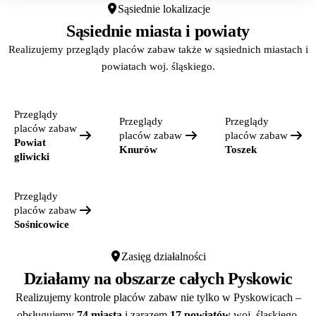
Sąsiednie lokalizacje
Sąsiednie miasta i powiaty
Realizujemy przeglądy placów zabaw także w sąsiednich miastach i
powiatach woj. śląskiego.
Przeglądy
Przeglądy
Przeglądy
placów zabaw
placów zabaw
placów zabaw
Powiat
Knurów
Toszek
gliwicki
Przeglądy
placów zabaw
Sośnicowice
Zasięg działalności
Działamy na obszarze całych Pyskowic
Realizujemy kontrole placów zabaw nie tylko w Pyskowicach –
obsługujemy
74 miasta
i zarazem
17 powiatów
woj. śląskiego.