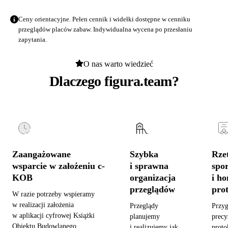
Ceny orientacyjne. Pełen cennik i widełki dostępne w
cenniku
przeglądów placów zabaw
. Indywidualna wycena po przesłaniu
zapytania.
O nas warto wiedzieć
Dlaczego figura.team?
Zaangażowane
Szybka
Rzet
wsparcie w założeniu c-
i sprawna
spo
KOB
organizacja
i h
przeglądów
pro
W razie potrzeby wspieramy
w realizacji założenia
Przeglądy
Przy
w aplikacji cyfrowej Książki
planujemy
precy
Obiektu Budowlanego,
i realizujemy jak
proto