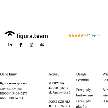
Dni robocze: pon.–pt., 7:00–15:00
Zapytaj o ofertę
5.0
23 opinii
Dane firmy
Adresy
Usługi
Wie
i cenniki
i o 
figura.team sp. z o.o.
SIEDZIBA
44-200
Rybnik
NIP: 6423258602
Przeglądy
Ba
ul. Jankowicka 9
REGON: 540645279
budowlane
wie
E-
KRS: 0001148930
Przeglądy
O n
DORĘCZENIA
AE:PL-82495-4
placów