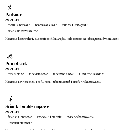
Parkour
PODTYPY
moduły parkour
przeszkody stałe
rampy i krawężniki
ściany do przeskoków
Kontrola konstrukcji, zabezpieczeń krawędzi, odporności na obciążenia dynamiczne
Pumptrack
PODTYPY
tory ziemne
tory asfaltowe
tory modułowe
pumptracks kombi
Kontrola nawierzchni, profili toru, zabezpieczeń i strefy wyhamowania
Ścianki boulderingowe
PODTYPY
ścianki plenerowe
chwytaki i stopnie
maty wyhamowania
konstrukcje nośne