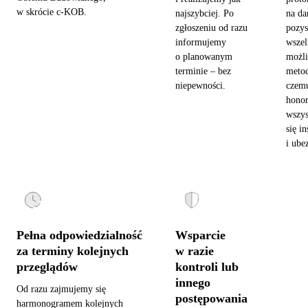
w skrócie c-KOB.
najszybciej. Po
na da
zgłoszeniu od razu
pozy
informujemy
wszel
o planowanym
możl
terminie – bez
metod
niepewności.
czemu
hono
wszys
się in
i ube
Pełna odpowiedzialność
Wsparcie
za terminy kolejnych
w razie
przeglądów
kontroli lub
innego
Od razu zajmujemy się
postępowania
harmonogramem kolejnych