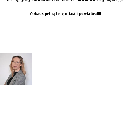
Zobacz pełną listę miast i powiatów
Kontakt
MAJĄ PAŃSTWO PYTANIA?
POROZMAWIAJMY!
Zapytaj
mgr inż.
o przeglądy dl
Monika Paulus
swojej
DORADCA DS.
PRZEGLĄDÓW
organizacji
Zapraszamy do kontaktu
518 615 640
w sprawie
przeglądów budowlanych
kontakt@figura.team
a także
przeglądów placów zabaw
Odpowiem
do 24 godzin
w dni
skateparków, siłowni
robocze
plenerowych.