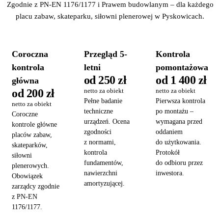
Zgodnie z PN-EN 1176/1177 i Prawem budowlanym – dla każdego
placu zabaw, skateparku, siłowni plenerowej w Pyskowicach.
Coroczna
Przegląd 5-
Kontrola
kontrola
letni
pomontażowa
od 250 zł
od 1 400 zł
główna
od 200 zł
netto za obiekt
netto za obiekt
Pełne badanie
Pierwsza kontrola
netto za obiekt
techniczne
po montażu –
Coroczne
urządzeń. Ocena
wymagana przed
kontrole główne
zgodności
oddaniem
placów zabaw,
z normami,
do użytkowania.
skateparków,
kontrola
Protokół
siłowni
fundamentów,
do odbioru przez
plenerowych.
nawierzchni
inwestora.
Obowiązek
amortyzującej.
zarządcy zgodnie
z PN-EN
1176/1177.