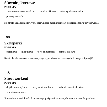
Siłownie plenerowe
PODTYPY
zewnętrzne street workout
outdoor fitness
sektory dla seniorów
punkty crossfit
Kontrola urządzeń siłowych, sprawności mechanizmów, bezpieczeństwa użytkowania
Skateparki
PODTYPY
betonowe
modułowe
tory pumptrack
rampy stalowe
Kontrola elementów konstrukcyjnych, powierzchni jezdnych, krawędzi i przejść
Street workout
PODTYPY
drążki podciągania
poręcze równoległe
drabinki konstrukcyjne
klatki treningowe
Sprawdzenie stabilności konstrukcji, połączeń spawanych, mocowania do podłoża