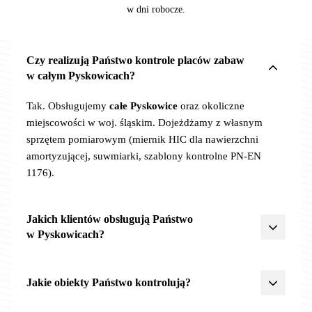
w dni robocze.
Czy realizują Państwo kontrole placów zabaw
w całym Pyskowicach?
Tak. Obsługujemy
całe Pyskowice
oraz okoliczne
miejscowości w woj. śląskim. Dojeżdżamy z własnym
sprzętem pomiarowym (miernik HIC dla nawierzchni
amortyzującej, suwmiarki, szablony kontrolne PN-EN
1176).
Jakich klientów obsługują Państwo
w Pyskowicach?
Żłobki, przedszkola, szkoły
,
JST
(urzędy miast, gmin,
powiatów),
wspólnoty
i
spółdzielnie mieszkaniowe
,
parki
Jakie obiekty Państwo kontrolują?
miejskie
,
centra rekreacji
. Posiadamy doświadczenie