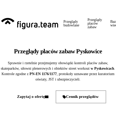
Przed 1 września: przegląd szkoły + boiska + placu zabaw od jednego
wykonawcy = jeden kontakt, jedna wizyta, jedna faktura.
Przeglądy
Przeglądy
Baz
placów
budowlane
wie
zabaw
Przeglądy placów zabaw Pyskowice
Sprawnie i rzetelnie przejmujemy obowiązki kontroli placów zabaw,
skateparków, siłowni plenerowych i obiektów street workout
w Pyskowicach
.
Kontrole zgodne z
PN-EN 1176/1177
, protokoły uznawane przez kuratorium
oświaty, JST i ubezpieczycieli.
Zapytaj o ofertę
Cennik przeglądów