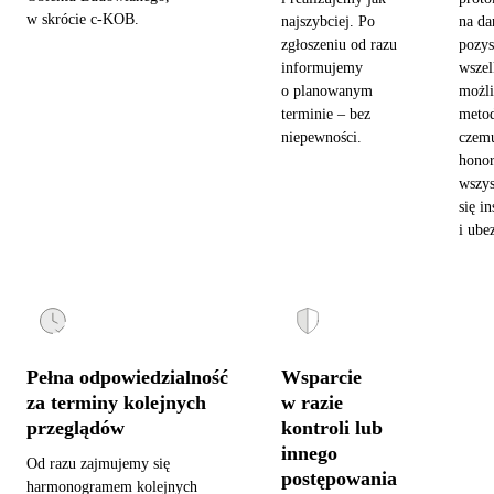
w skrócie c-KOB.
najszybciej. Po
na da
zgłoszeniu od razu
pozy
informujemy
wszel
o planowanym
możl
terminie – bez
metod
niepewności.
czemu
hono
wszys
się in
i ube
Pełna odpowiedzialność
Wsparcie
za terminy kolejnych
w razie
przeglądów
kontroli lub
innego
Od razu zajmujemy się
postępowania
harmonogramem kolejnych