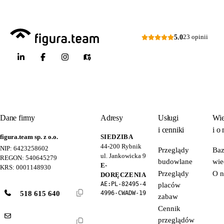
5.0
23 opinii
Dane firmy
Adresy
Usługi
Wie
i cenniki
i o 
figura.team sp. z o.o.
SIEDZIBA
44-200
Rybnik
NIP: 6423258602
Przeglądy
Ba
ul. Jankowicka 9
REGON: 540645279
budowlane
wie
E-
KRS: 0001148930
Przeglądy
O n
DORĘCZENIA
AE:PL-82495-4
placów
518 615 640
4996-CWADW-19
zabaw
Cennik
przeglądów