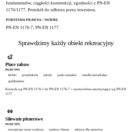
fundamentów, ciągłości konstrukcji, zgodności z PN-EN
1176/1177. Protokół do odbioru przez inwestora.
PODSTAWA PRAWNA / NORMA
PN-EN 1176-7, PN-EN 1177
Sprawdzimy każdy obiekt rekreacyjny
Place zabaw
PODTYPY
żłobki
przedszkola
szkoły
parki miejskie
osiedla mieszkalne
spółdzielnie
Kontrola wg PN-EN 1176-1 do PN-EN 1176-7 + nawierzchnia amortyzująca wg PN-EN
1177
Siłownie plenerowe
PODTYPY
zewnętrzne street workout
outdoor fitness
sektory dla seniorów