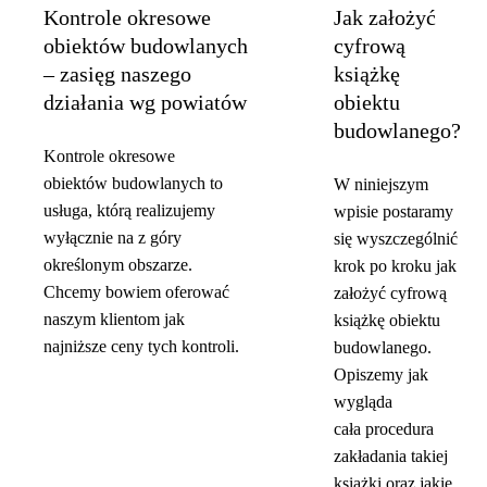
Kontrole okresowe
Jak założyć
obiektów budowlanych
cyfrową
– zasięg naszego
książkę
działania wg powiatów
obiektu
budowlanego?
Kontrole okresowe
obiektów budowlanych to
W niniejszym
usługa, którą realizujemy
wpisie postaramy
wyłącznie na z góry
się wyszczególnić
określonym obszarze.
krok po kroku jak
Chcemy bowiem oferować
założyć cyfrową
naszym klientom jak
książkę obiektu
najniższe ceny tych kontroli.
budowlanego.
Opiszemy jak
wygląda
cała procedura
zakładania takiej
książki oraz jakie