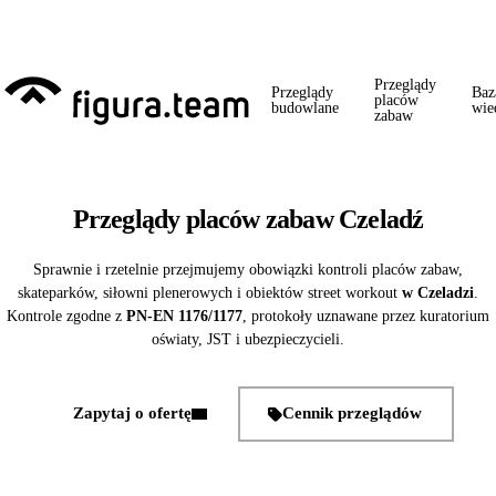
Przed 1 września: przegląd szkoły + boiska + placu zabaw od jednego
wykonawcy = jeden kontakt, jedna wizyta, jedna faktura.
Przeglądy
Przeglądy
Baz
placów
budowlane
wie
zabaw
Przeglądy placów zabaw Czeladź
Sprawnie i rzetelnie przejmujemy obowiązki kontroli placów zabaw,
skateparków, siłowni plenerowych i obiektów street workout
w Czeladzi
.
Kontrole zgodne z
PN-EN 1176/1177
, protokoły uznawane przez kuratorium
oświaty, JST i ubezpieczycieli.
Zapytaj o ofertę
Cennik przeglądów