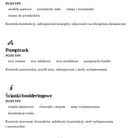
PODTYPY
moduły parkour
przeszkody stałe
rampy i krawężniki
ściany do przeskoków
Kontrola konstrukcji, zabezpieczeń krawędzi, odporności na obciążenia dynamiczne
Pumptrack
PODTYPY
tory ziemne
tory asfaltowe
tory modułowe
pumptracks kombi
Kontrola nawierzchni, profili toru, zabezpieczeń i strefy wyhamowania
Ścianki boulderingowe
PODTYPY
ścianki plenerowe
chwytaki i stopnie
maty wyhamowania
konstrukcje nośne
Kontrola mocowań chwytaków, stabilności konstrukcji, stref wyhamowania
i nawierzchni