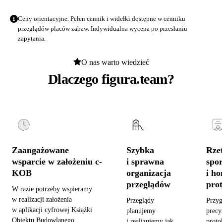
Ceny orientacyjne. Pełen cennik i widełki dostępne w
cenniku
przeglądów placów zabaw
. Indywidualna wycena po przesłaniu
zapytania.
O nas warto wiedzieć
Dlaczego figura.team?
Zaangażowane
Szybka
Rzet
wsparcie w założeniu c-
i sprawna
spo
KOB
organizacja
i h
przeglądów
pro
W razie potrzeby wspieramy
w realizacji założenia
Przeglądy
Przy
w aplikacji cyfrowej Książki
planujemy
precy
Obiektu Budowlanego,
i realizujemy jak
proto