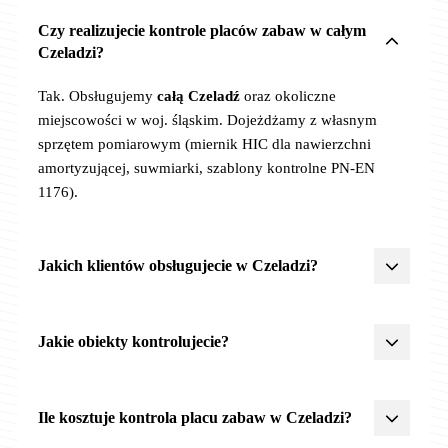
Czy realizujecie kontrole placów zabaw w całym
Czeladzi?
Tak. Obsługujemy
całą Czeladź
oraz okoliczne
miejscowości w woj. śląskim. Dojeżdżamy z własnym
sprzętem pomiarowym (miernik HIC dla nawierzchni
amortyzującej, suwmiarki, szablony kontrolne PN-EN
1176).
Jakich klientów obsługujecie w Czeladzi?
Żłobki, przedszkola, szkoły
,
JST
(urzędy miast, gmin,
powiatów),
wspólnoty
i
spółdzielnie mieszkaniowe
,
parki
Jakie obiekty kontrolujecie?
miejskie
,
centra rekreacji
. Posiadamy doświadczenie
z procedurami zamówień publicznych, OC 2 500 000 zł,
Wszystkie obiekty rekreacyjne objęte PN-EN 1176/1177:
akceptujemy faktury VAT z odroczonym terminem
Ile kosztuje kontrola placu zabaw w Czeladzi?
płatności (szczególnie dla JST i placówek oświatowych).
-
Place zabaw
(żłobki, przedszkola, szkoły, parki, osiedla)