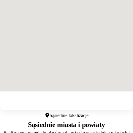
Otwórz w Google Maps
Sąsiednie lokalizacje
Sąsiednie miasta i powiaty
Realizujemy przeglądy placów zabaw także w sąsiednich miastach i