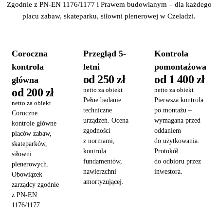
Zgodnie z PN-EN 1176/1177 i Prawem budowlanym – dla każdego
placu zabaw, skateparku, siłowni plenerowej w Czeladzi.
Coroczna
Przegląd 5-
Kontrola
kontrola
letni
pomontażowa
od 250 zł
od 1 400 zł
główna
od 200 zł
netto za obiekt
netto za obiekt
Pełne badanie
Pierwsza kontrola
netto za obiekt
techniczne
po montażu –
Coroczne
urządzeń. Ocena
wymagana przed
kontrole główne
zgodności
oddaniem
placów zabaw,
z normami,
do użytkowania.
skateparków,
kontrola
Protokół
siłowni
fundamentów,
do odbioru przez
plenerowych.
nawierzchni
inwestora.
Obowiązek
amortyzującej.
zarządcy zgodnie
z PN-EN
1176/1177.