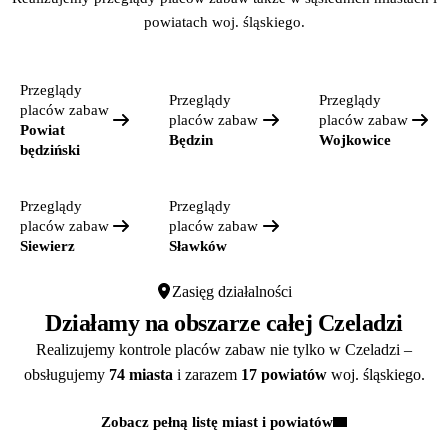
powiatach woj. śląskiego.
Przeglądy
Przeglądy
Przeglądy
placów zabaw
placów zabaw
placów zabaw
Powiat
Będzin
Wojkowice
będziński
Przeglądy
Przeglądy
placów zabaw
placów zabaw
Siewierz
Sławków
Zasięg działalności
Działamy na obszarze całej Czeladzi
Realizujemy kontrole placów zabaw nie tylko w Czeladzi –
obsługujemy
74 miasta
i zarazem
17 powiatów
woj. śląskiego.
Zobacz pełną listę miast i powiatów