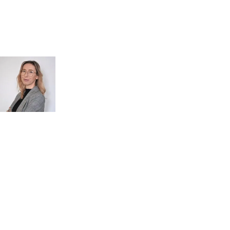
Kontakt
MASZ PYTANIA?
POROZMAWIAJMY!
Zapytaj
mgr inż.
o przeglądy dl
Monika Paulus
swojej
DORADCA DS.
PRZEGLĄDÓW
organizacji
Zapraszamy do kontaktu
518 615 640
w sprawie
przeglądów budowlanych
kontakt@figura.team
a także
przeglądów placów zabaw
Odpowiem
do 24 godzin
w dni
skateparków, siłowni
robocze
plenerowych.
Dni robocze: pon.–pt., 7:00–15:00
Zapytaj o ofertę