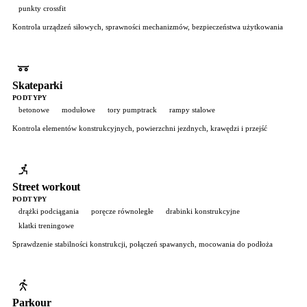
punkty crossfit
Kontrola urządzeń siłowych, sprawności mechanizmów, bezpieczeństwa użytkowania
Skateparki
PODTYPY
betonowe
modułowe
tory pumptrack
rampy stalowe
Kontrola elementów konstrukcyjnych, powierzchni jezdnych, krawędzi i przejść
Street workout
PODTYPY
drążki podciągania
poręcze równoległe
drabinki konstrukcyjne
klatki treningowe
Sprawdzenie stabilności konstrukcji, połączeń spawanych, mocowania do podłoża
Parkour