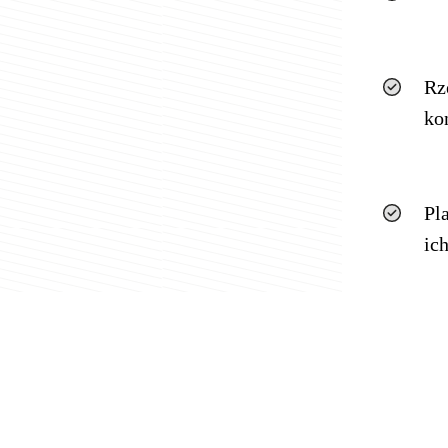
Rz
ko
Pl
ic