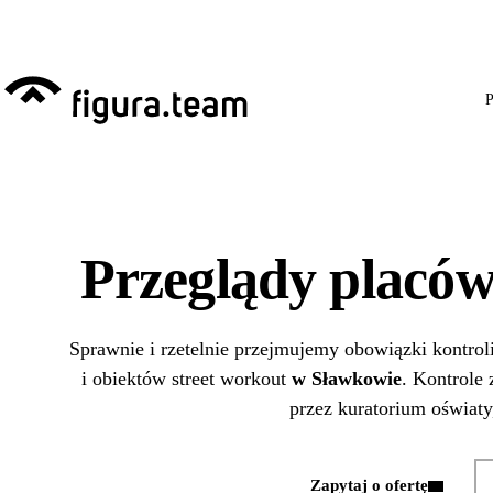
Przed 1 września: przeg
P
Przeglądy placó
Sprawnie i rzetelnie przejmujemy obowiązki kontrol
i obiektów street workout
w Sławkowie
. Kontrole
przez kuratorium oświaty,
Zapytaj o ofertę