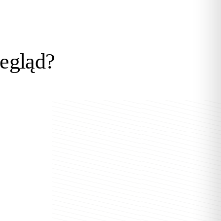
egląd?