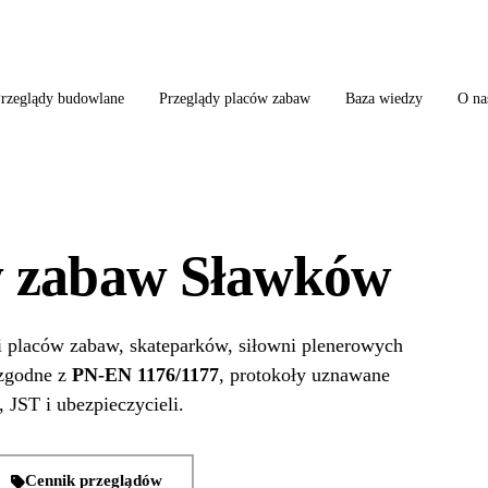
ląd szkoły + boiska + placu zabaw od jednego wykonawcy = jeden kontakt, jedn
rzeglądy budowlane
Przeglądy placów zabaw
Baza wiedzy
O na
w zabaw Sławków
i placów zabaw, skateparków, siłowni plenerowych
 zgodne z
PN-EN 1176/1177
, protokoły uznawane
 JST i ubezpieczycieli.
Cennik przeglądów