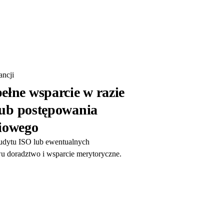
ncji
ełne wsparcie w razie
lub postępowania
iowego
audytu ISO lub ewentualnych
u doradztwo i wsparcie merytoryczne.