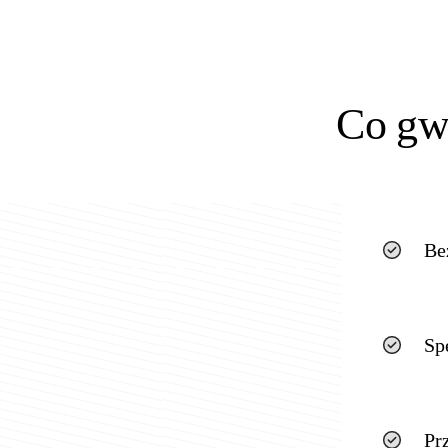
Co gw
Be
Sp
Pr