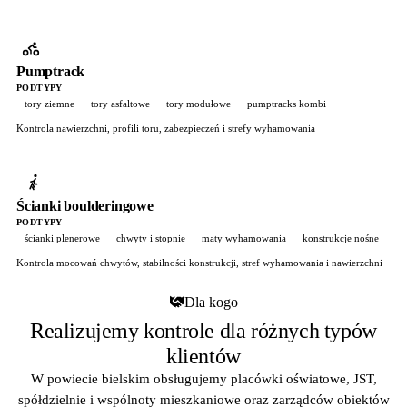
Pumptrack
PODTYPY
tory ziemne
tory asfaltowe
tory modułowe
pumptracks kombi
Kontrola nawierzchni, profili toru, zabezpieczeń i strefy wyhamowania
Ścianki boulderingowe
PODTYPY
ścianki plenerowe
chwyty i stopnie
maty wyhamowania
konstrukcje nośne
Kontrola mocowań chwytów, stabilności konstrukcji, stref wyhamowania i nawierzchni
Dla kogo
Realizujemy kontrole dla różnych typów
klientów
W powiecie bielskim obsługujemy placówki oświatowe, JST,
spółdzielnie i wspólnoty mieszkaniowe oraz zarządców obiektów