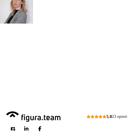
o przeglądy dl
Monika Paulus
swojej
DORADCA DS.
PRZEGLĄDÓW
organizacji
Zapraszam do kontaktu
518 615 640
w sprawie
przeglądów budowlanych
kontakt@figura.team
a także
przeglądów placów zabaw
Odpowiem
do 24 godzin
w dni
skateparków, siłowni
robocze
plenerowych.
Dni robocze: pon.–pt., 7:00–15:00
Zapytaj o ofertę
5.0
23 opinii