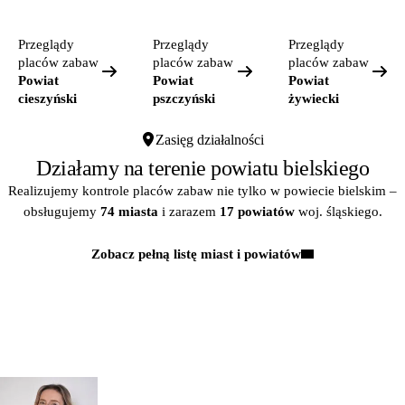
Przeglądy
Przeglądy
Przeglądy
placów zabaw
placów zabaw
placów zabaw
Powiat
Powiat
Powiat
cieszyński
pszczyński
żywiecki
Zasięg działalności
Działamy na terenie powiatu bielskiego
Realizujemy kontrole placów zabaw nie tylko w powiecie bielskim –
obsługujemy
74 miasta
i zarazem
17 powiatów
woj. śląskiego.
Zobacz pełną listę miast i powiatów
Kontakt
MASZ PYTANIA?
POROZMAWIAJMY!
Zapytaj
mgr inż.