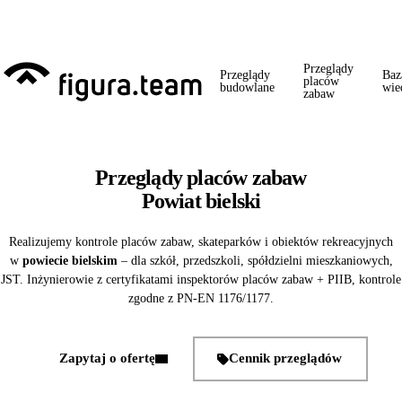
Przed 1 września: przegląd szkoły + boiska + placu zabaw od jednego
wykonawcy = jeden kontakt, jedna wizyta, jedna faktura.
Przeglądy
Przeglądy
Baz
placów
budowlane
wie
zabaw
Przeglądy placów zabaw
Powiat bielski
Realizujemy kontrole placów zabaw, skateparków i obiektów rekreacyjnych
w
powiecie bielskim
– dla szkół, przedszkoli, spółdzielni mieszkaniowych,
JST. Inżynierowie z certyfikatami inspektorów placów zabaw + PIIB, kontrole
zgodne z PN-EN 1176/1177.
Zapytaj o ofertę
Cennik przeglądów