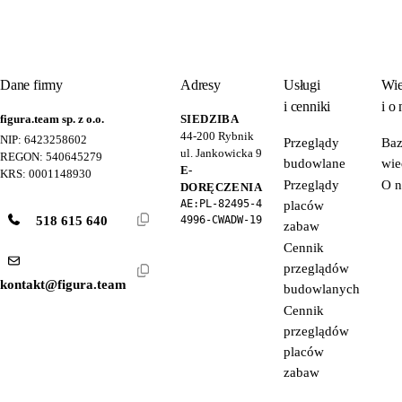
Dane firmy
Adresy
Usługi
Wie
i cenniki
i o 
figura.team sp. z o.o.
SIEDZIBA
44-200
Rybnik
NIP: 6423258602
Przeglądy
Ba
ul. Jankowicka 9
REGON: 540645279
budowlane
wie
E-
KRS: 0001148930
Przeglądy
O n
DORĘCZENIA
AE:PL-82495-4
placów
518 615 640
4996-CWADW-19
zabaw
Cennik
przeglądów
kontakt@figura.team
budowlanych
Cennik
przeglądów
placów
zabaw