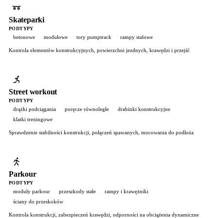
Skateparki
PODTYPY
betonowe
modułowe
tory pumptrack
rampy stalowe
Kontrola elementów konstrukcyjnych, powierzchni jezdnych, krawędzi i przejść
Street workout
PODTYPY
drążki podciągania
poręcze równoległe
drabinki konstrukcyjne
klatki treningowe
Sprawdzenie stabilności konstrukcji, połączeń spawanych, mocowania do podłoża
Parkour
PODTYPY
moduły parkour
przeszkody stałe
rampy i krawężniki
ściany do przeskoków
Kontrola konstrukcji, zabezpieczeń krawędzi, odporności na obciążenia dynamiczne