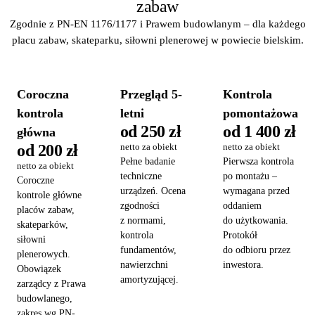
zabaw
Zgodnie z PN-EN 1176/1177 i Prawem budowlanym – dla każdego
placu zabaw, skateparku, siłowni plenerowej w powiecie bielskim.
Coroczna
Przegląd 5-
Kontrola
kontrola
letni
pomontażowa
od 250 zł
od 1 400 zł
główna
od 200 zł
netto za obiekt
netto za obiekt
Pełne badanie
Pierwsza kontrola
netto za obiekt
techniczne
po montażu –
Coroczne
urządzeń. Ocena
wymagana przed
kontrole główne
zgodności
oddaniem
placów zabaw,
z normami,
do użytkowania.
skateparków,
kontrola
Protokół
siłowni
fundamentów,
do odbioru przez
plenerowych.
nawierzchni
inwestora.
Obowiązek
amortyzującej.
zarządcy z Prawa
budowlanego,
zakres wg PN-