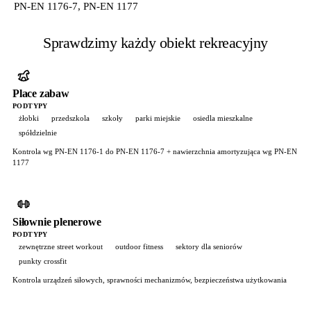
PN-EN 1176-7, PN-EN 1177
Sprawdzimy każdy obiekt rekreacyjny
Place zabaw
PODTYPY
żłobki
przedszkola
szkoły
parki miejskie
osiedla mieszkalne
spółdzielnie
Kontrola wg PN-EN 1176-1 do PN-EN 1176-7 + nawierzchnia amortyzująca wg PN-EN
1177
Siłownie plenerowe
PODTYPY
zewnętrzne street workout
outdoor fitness
sektory dla seniorów
punkty crossfit
Kontrola urządzeń siłowych, sprawności mechanizmów, bezpieczeństwa użytkowania