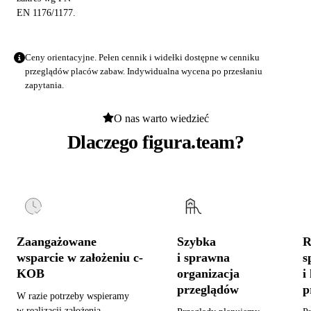
EN 1176/1177.
Ceny orientacyjne. Pełen cennik i widełki dostępne w
cenniku
przeglądów placów zabaw
. Indywidualna wycena po przesłaniu
zapytania.
O nas warto wiedzieć
Dlaczego figura.team?
Zaangażowane
Szybka
R
wsparcie w założeniu c-
i sprawna
s
KOB
organizacja
i
przeglądów
p
W razie potrzeby wspieramy
w realizacji założenia