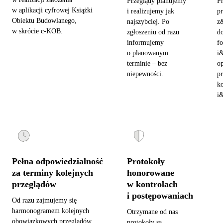
Przeglądy planujemy
P
w aplikacji cyfrowej Książki
i realizujemy jak
pr
Obiektu Budowlanego,
najszybciej. Po
z
w skrócie c-KOB.
zgłoszeniu od razu
d
informujemy
fo
o planowanym
i
terminie – bez
o
niepewności.
pr
ko
i&
Pełna odpowiedzialność
Protokoły
za terminy kolejnych
honorowane
przeglądów
w kontrolach
i postępowaniach
Od razu zajmujemy się
harmonogramem kolejnych
Otrzymane od nas
obowiązkowych przeglądów.
protokoły są