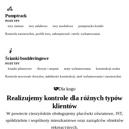
Pumptrack
PODTYPY
tory ziemne
tory asfaltowe
tory modułowe
pumptracks kombi
Kontrola nawierzchni, profili toru, zabezpieczeń i strefy wyhamowania
Ścianki boulderingowe
PODTYPY
ścianki plenerowe
chwyty i stopnie
maty wyhamowania
konstrukcje nośne
Kontrola mocowań chwytów, stabilności konstrukcji, stref wyhamowania i nawierzchni
Dla kogo
Realizujemy kontrole dla różnych typów
klientów
W powiecie cieszyńskim obsługujemy placówki oświatowe, JST,
spółdzielnie i wspólnoty mieszkaniowe oraz zarządców obiektów
rekreacyjnych.