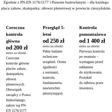
Zgodnie z PN-EN 1176/1177 i Prawem budowlanym – dla każdego
placu zabaw, skateparku, siłowni plenerowej w powiecie cieszyńskim.
Coroczna
Przegląd 5-
Kontrola
kontrola
letni
pomontażowa
od 250 zł
od 1 400 zł
główna
od 200 zł
netto za obiekt
netto za obiekt
Pełne badanie
Pierwsza kontrola
netto za obiekt
techniczne
po montażu –
Coroczne
urządzeń. Ocena
wymagana przed
kontrole główne
zgodności
oddaniem
placów zabaw,
z normami,
do użytkowania.
skateparków,
kontrola
Protokół
siłowni
fundamentów,
do odbioru przez
plenerowych.
nawierzchni
inwestora.
Obowiązek
amortyzującej.
zarządcy z Prawa
budowlanego,
zakres wg PN-
EN 1176/1177.