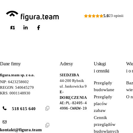
5.0
23 opinii
Dane firmy
Adresy
Usługi
Wie
i cenniki
i o 
figura.team sp. z o.o.
SIEDZIBA
44-200
Rybnik
NIP: 6423258602
Przeglądy
Ba
ul. Jankowicka 9
REGON: 540645279
budowlane
wie
E-
KRS: 0001148930
Przeglądy
O n
DORĘCZENIA
AE:PL-82495-4
placów
518 615 640
4996-CWADW-19
zabaw
Cennik
przeglądów
kontakt@figura.team
budowlanych