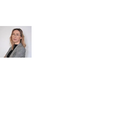
Kontakt
MASZ PYTANIA?
POROZMAWIAJMY!
Zapytaj
mgr inż.
o przeglądy dl
Monika Paulus
swojej
DORADCA DS.
PRZEGLĄDÓW
organizacji
Zapraszam do kontaktu
518 615 640
w sprawie
przeglądów budowlanych
kontakt@figura.team
a także
przeglądów placów zabaw
Odpowiem
do 24 godzin
w dni
skateparków, siłowni
robocze
plenerowych.
Dni robocze: pon.–pt., 7:00–15:00
Zapytaj o ofertę