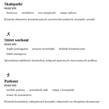
Skateparki
PODTYPY
betonowe
modułowe
tory pumptrack
rampy stalowe
Kontrola elementów konstrukcyjnych, powierzchni jezdnych, krawędzi i przejść
Street workout
PODTYPY
drążki podciągania
poręcze równoległe
drabinki konstrukcyjne
klatki treningowe
Sprawdzenie stabilności konstrukcji, połączeń spawanych, mocowania do podłoża
Parkour
PODTYPY
moduły parkour
przeszkody stałe
rampy i krawężniki
ściany do przeskoków
Kontrola konstrukcji, zabezpieczeń krawędzi, odporności na obciążenia dynamiczne