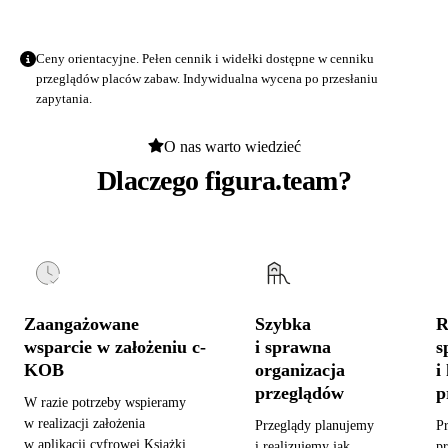
Ceny orientacyjne. Pełen cennik i widełki dostępne w
cenniku
przeglądów placów zabaw
. Indywidualna wycena po przesłaniu
zapytania.
O nas warto wiedzieć
Dlaczego figura.team?
Zaangażowane
Szybka
R
wsparcie w założeniu c-
i sprawna
s
KOB
organizacja
i
przeglądów
p
W razie potrzeby wspieramy
w realizacji założenia
Przeglądy planujemy
P
w aplikacji cyfrowej Książki
i realizujemy jak
pr