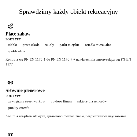
Sprawdzimy każdy obiekt rekreacyjny
Place zabaw
PODTYPY
żłobki
przedszkola
szkoły
parki miejskie
osiedla mieszkalne
spółdzielnie
Kontrola wg PN-EN 1176-1 do PN-EN 1176-7 + nawierzchnia amortyzująca wg PN-EN
1177
Siłownie plenerowe
PODTYPY
zewnętrzne street workout
outdoor fitness
sektory dla seniorów
punkty crossfit
Kontrola urządzeń siłowych, sprawności mechanizmów, bezpieczeństwa użytkowania