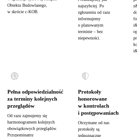
Obiektu Budowlanego,
najszybciej. Po
z
w skrócie c-KOB.
zgłoszeniu od razu
d
informujemy
fo
o planowanym
i
terminie – bez
o
niepewności.
pr
ko
i&
Pełna odpowiedzialność
Protokoły
za terminy kolejnych
honorowane
przeglądów
w kontrolach
i postępowaniach
Od razu zajmujemy się
harmonogramem kolejnych
Otrzymane od nas
obowiązkowych przeglądów.
protokoły są
Przypominamy
jednoznaczne