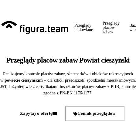
Przed 1 września: przegląd szkoły + boiska + placu zabaw od jednego
wykonawcy = jeden kontakt, jedna wizyta, jedna faktura.
Przeglądy
Przeglądy
Baz
placów
budowlane
wie
zabaw
Przeglądy placów zabaw Powiat cieszyński
Realizujemy kontrole placów zabaw, skateparków i obiektów rekreacyjnych
w
powiecie cieszyńskim
– dla szkół, przedszkoli, spółdzielni mieszkaniowych,
JST. Inżynierowie z certyfikatami inspektorów placów zabaw + PIIB, kontrole
zgodne z PN-EN 1176/1177.
Zapytaj o ofertę
Cennik przeglądów