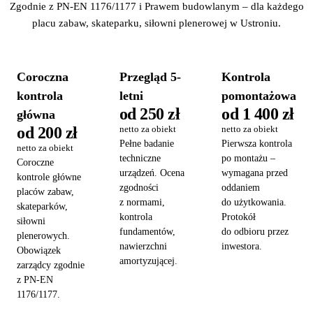
Zgodnie z PN-EN 1176/1177 i Prawem budowlanym – dla każdego
placu zabaw, skateparku, siłowni plenerowej w Ustroniu.
Coroczna
Przegląd 5-
Kontrola
kontrola
letni
pomontażowa
od 250 zł
od 1 400 zł
główna
od 200 zł
netto za obiekt
netto za obiekt
Pełne badanie
Pierwsza kontrola
netto za obiekt
techniczne
po montażu –
Coroczne
urządzeń. Ocena
wymagana przed
kontrole główne
zgodności
oddaniem
placów zabaw,
z normami,
do użytkowania.
skateparków,
kontrola
Protokół
siłowni
fundamentów,
do odbioru przez
plenerowych.
nawierzchni
inwestora.
Obowiązek
amortyzującej.
zarządcy zgodnie
z PN-EN
1176/1177.