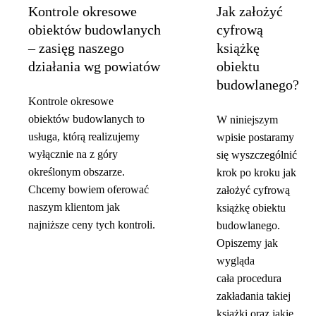
Kontrole okresowe
Jak założyć
obiektów budowlanych
cyfrową
– zasięg naszego
książkę
działania wg powiatów
obiektu
budowlanego?
Kontrole okresowe
obiektów budowlanych to
W niniejszym
usługa, którą realizujemy
wpisie postaramy
wyłącznie na z góry
się wyszczególnić
określonym obszarze.
krok po kroku jak
Chcemy bowiem oferować
założyć cyfrową
naszym klientom jak
książkę obiektu
najniższe ceny tych kontroli.
budowlanego.
Opiszemy jak
wygląda
cała procedura
zakładania takiej
książki oraz jakie