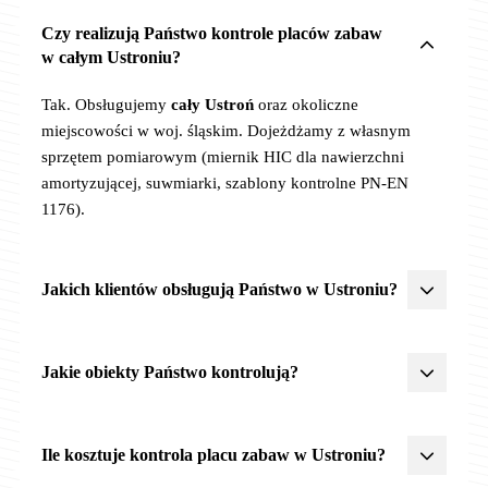
Czy realizują Państwo kontrole placów zabaw
w całym Ustroniu?
Tak. Obsługujemy
cały Ustroń
oraz okoliczne
miejscowości w woj. śląskim. Dojeżdżamy z własnym
sprzętem pomiarowym (miernik HIC dla nawierzchni
amortyzującej, suwmiarki, szablony kontrolne PN-EN
1176).
Jakich klientów obsługują Państwo w Ustroniu?
Żłobki, przedszkola, szkoły
,
JST
(urzędy miast, gmin,
powiatów),
wspólnoty
i
spółdzielnie mieszkaniowe
,
parki
Jakie obiekty Państwo kontrolują?
miejskie
,
centra rekreacji
. Posiadamy doświadczenie
z procedurami zamówień publicznych, OC 2 500 000 zł,
Wszystkie obiekty rekreacyjne objęte PN-EN 1176/1177:
akceptujemy faktury VAT z odroczonym terminem
Ile kosztuje kontrola placu zabaw w Ustroniu?
płatności (szczególnie dla JST i placówek oświatowych).
-
Place zabaw
(żłobki, przedszkola, szkoły, parki, osiedla)