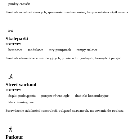
punkty crossfit
Kontrola urządzeń siłowych, sprawności mechanizmów, bezpieczeństwa użytkowania
Skateparki
PODTYPY
betonowe
modułowe
tory pumptrack
rampy stalowe
Kontrola elementów konstrukcyjnych, powierzchni jezdnych, krawędzi i przejść
Street workout
PODTYPY
drążki podciągania
poręcze równoległe
drabinki konstrukcyjne
klatki treningowe
Sprawdzenie stabilności konstrukcji, połączeń spawanych, mocowania do podłoża
Parkour