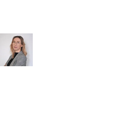
Kontakt
MASZ PYTANIA?
POROZMAWIAJMY!
Zapytaj
mgr inż.
o przeglądy dl
Monika Paulus
swojej
DORADCA DS.
PRZEGLĄDÓW
organizacji
Zapraszamy do kontaktu
518 615 640
w sprawie
przeglądów budowlanych
kontakt@figura.team
a także
przeglądów placów zabaw
Odpowiem
do 24 godzin
w dni
skateparków, siłowni
robocze
plenerowych.
Dni robocze: pon.–pt., 7:00–15:00
Zapytaj o ofertę