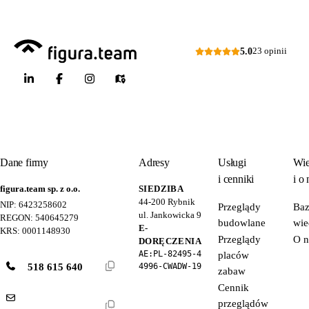
5.0
23 opinii
Dane firmy
Adresy
Usługi
Wie
i cenniki
i o 
figura.team sp. z o.o.
SIEDZIBA
44-200
Rybnik
NIP: 6423258602
Przeglądy
Ba
ul. Jankowicka 9
REGON: 540645279
budowlane
wie
E-
KRS: 0001148930
Przeglądy
O n
DORĘCZENIA
AE:PL-82495-4
placów
518 615 640
4996-CWADW-19
zabaw
Cennik
przeglądów