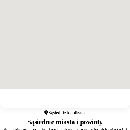
Otwórz w Google Maps
Sąsiednie lokalizacje
Sąsiednie miasta i powiaty
Realizujemy przeglądy placów zabaw także w sąsiednich miastach i