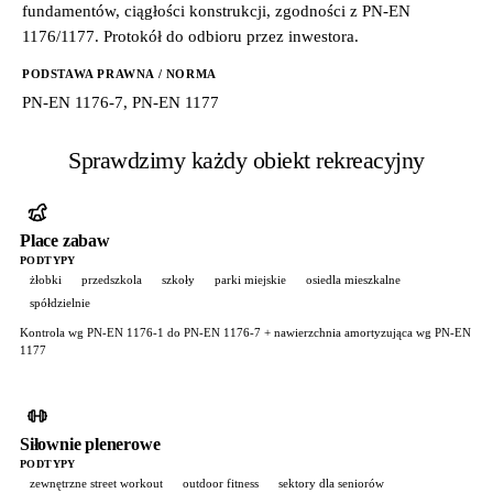
fundamentów, ciągłości konstrukcji, zgodności z PN-EN
1176/1177. Protokół do odbioru przez inwestora.
PODSTAWA PRAWNA / NORMA
PN-EN 1176-7, PN-EN 1177
Sprawdzimy każdy obiekt rekreacyjny
Place zabaw
PODTYPY
żłobki
przedszkola
szkoły
parki miejskie
osiedla mieszkalne
spółdzielnie
Kontrola wg PN-EN 1176-1 do PN-EN 1176-7 + nawierzchnia amortyzująca wg PN-EN
1177
Siłownie plenerowe
PODTYPY
zewnętrzne street workout
outdoor fitness
sektory dla seniorów