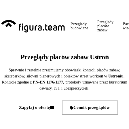
Przed 1 września: przegląd szkoły + boiska + placu zabaw od jednego
wykonawcy = jeden kontakt, jedna wizyta, jedna faktura.
Przeglądy
Przeglądy
Baz
placów
budowlane
wie
zabaw
Przeglądy placów zabaw Ustroń
Sprawnie i rzetelnie przejmujemy obowiązki kontroli placów zabaw,
skateparków, siłowni plenerowych i obiektów street workout
w Ustroniu
.
Kontrole zgodne z
PN-EN 1176/1177
, protokoły uznawane przez kuratorium
oświaty, JST i ubezpieczycieli.
Zapytaj o ofertę
Cennik przeglądów