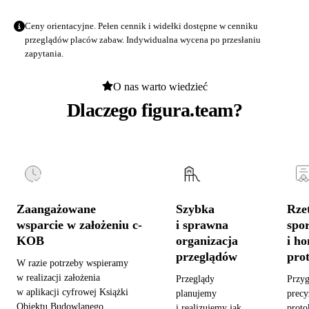
Ceny orientacyjne. Pełen cennik i widełki dostępne w
cenniku
przeglądów placów zabaw
. Indywidualna wycena po przesłaniu
zapytania.
O nas warto wiedzieć
Dlaczego figura.team?
Zaangażowane
Szybka
Rzet
wsparcie w założeniu c-
i sprawna
spo
KOB
organizacja
i h
przeglądów
pro
W razie potrzeby wspieramy
w realizacji założenia
Przeglądy
Przy
w aplikacji cyfrowej Książki
planujemy
precy
Obiektu Budowlanego,
i realizujemy jak
proto