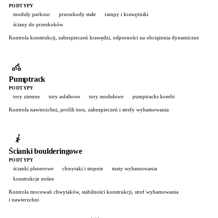
PODTYPY
moduły parkour
przeszkody stałe
rampy i krawężniki
ściany do przeskoków
Kontrola konstrukcji, zabezpieczeń krawędzi, odporności na obciążenia dynamiczne
Pumptrack
PODTYPY
tory ziemne
tory asfaltowe
tory modułowe
pumptracks kombi
Kontrola nawierzchni, profili toru, zabezpieczeń i strefy wyhamowania
Ścianki boulderingowe
PODTYPY
ścianki plenerowe
chwytaki i stopnie
maty wyhamowania
konstrukcje nośne
Kontrola mocowań chwytaków, stabilności konstrukcji, stref wyhamowania
i nawierzchni