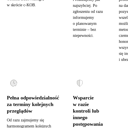
w skrócie c-KOB.
najszybciej. Po
na da
zgłoszeniu od razu
pozy
informujemy
wszel
o planowanym
możl
terminie – bez
metod
niepewności.
czemu
hono
wszys
się in
i ube
Pełna odpowiedzialność
Wsparcie
za terminy kolejnych
w razie
przeglądów
kontroli lub
innego
Od razu zajmujemy się
postępowania
harmonogramem kolejnych