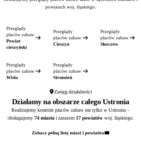
powiatach woj. śląskiego.
Przeglądy
Przeglądy
Przeglądy
placów zabaw
placów zabaw
placów zabaw
Powiat
Cieszyn
Skoczów
cieszyński
Przeglądy
Przeglądy
placów zabaw
placów zabaw
Wisła
Strumień
Zasięg działalności
Działamy na obszarze całego Ustronia
Realizujemy kontrole placów zabaw nie tylko w Ustroniu –
obsługujemy
74 miasta
i zarazem
17 powiatów
woj. śląskiego.
Zobacz pełną listę miast i powiatów