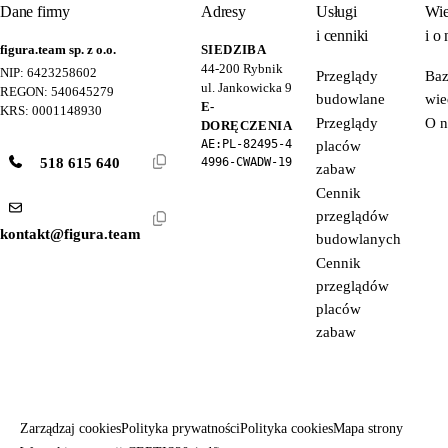
Dane firmy
Adresy
Usługi
Wie
i cenniki
i o 
figura.team sp. z o.o.
SIEDZIBA
44-200
Rybnik
NIP: 6423258602
Przeglądy
Ba
ul. Jankowicka 9
REGON: 540645279
budowlane
wie
E-
KRS: 0001148930
Przeglądy
O n
DORĘCZENIA
AE:PL-82495-4
placów
518 615 640
4996-CWADW-19
zabaw
Cennik
przeglądów
kontakt@figura.team
budowlanych
Cennik
przeglądów
placów
zabaw
Zarządzaj cookies
Polityka prywatności
Polityka cookies
Mapa strony