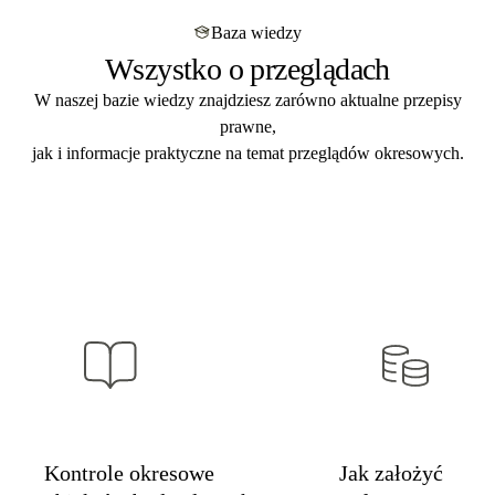
przeglądów budowlanych
. Indywidualna wycena
dostarczamy w
ciągu 5 dni roboczych
od zakończenia
po przesłaniu zapytania.
Baza wiedzy
kontroli. Format PDF mailem + papierowo pocztą. Zgodny
Wszystko o przeglądach
z art. 62a Prawa budowlanego – gotowy na kontrolę PINB,
audyt i przegląd ubezpieczeniowy.
W naszej bazie wiedzy znajdziesz zarówno aktualne przepisy
prawne,
jak i informacje praktyczne na temat przeglądów okresowych.
Kontrole okresowe
Jak założyć