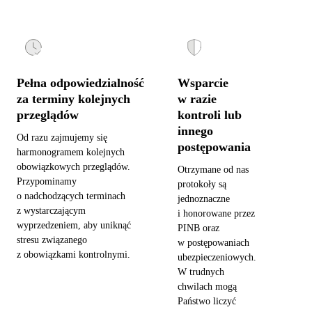
Pełna odpowiedzialność
Wsparcie
za terminy kolejnych
w razie
przeglądów
kontroli lub
innego
Od razu zajmujemy się
postępowania
harmonogramem kolejnych
obowiązkowych przeglądów.
Otrzymane od nas
Przypominamy
protokoły są
o nadchodzących terminach
jednoznaczne
z wystarczającym
i honorowane przez
wyprzedzeniem, aby uniknąć
PINB oraz
stresu związanego
w postępowaniach
z obowiązkami kontrolnymi.
ubezpieczeniowych.
W trudnych
chwilach mogą
Państwo liczyć