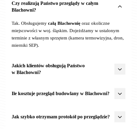
Czy realizują Państwo przeglądy w całym
Blachowni?
Tak. Obsługujemy
całą Blachownię
oraz okoliczne
miejscowości w woj. śląskim. Dojeżdżamy w ustalonym
terminie z własnym sprzętem (kamera termowizyjna, dron,
mierniki SEP).
Jakich klientów obsługują Państwo
w Blachowni?
Działamy dla różnych typów klientów –
zarządców nieruchomości
,
spółdzielni mieszkaniowych
,
Ile kosztuje przegląd budowlany w Blachowni?
JST
(urzędy miast, gmin, powiatów),
placówek
oświatowych
(szkoły, przedszkola),
spółek prywatnych
Ceny zależą od typu obiektu, zakresu i liczby obiektów.
i
właścicieli budynków
. Posiadamy pełną dokumentację
Orientacyjnie:
roczny
od 300 zł netto,
półroczny
Jak szybko otrzymam protokół po przeglądzie?
KRS, OC 2 500 000 zł oraz akceptujemy procedury
od 300 zł,
5-letni
od 400 zł. Łączenie zakresów w jednej
zamówień publicznych.
wizycie obniża koszt łączny. Pełen cennik:
cennik
Protokół z planem napraw i pilnościami P1/P2/P3