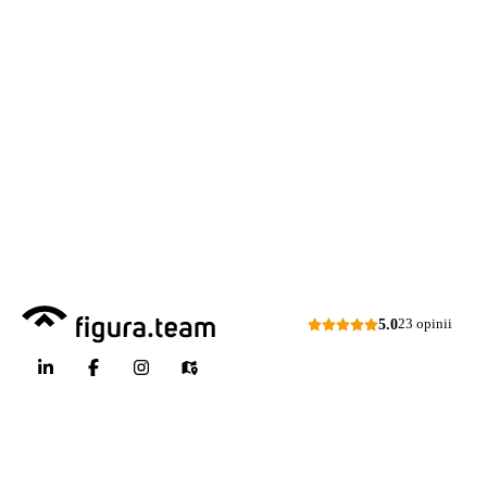
Zapraszamy do kontaktu
518 615 640
w sprawie
przeglądów budowlanych
kontakt@figura.team
a także
przeglądów placów zabaw
Odpowiem
do 24 godzin
w dni
skateparków, siłowni
robocze
plenerowych.
Dni robocze: pon.–pt., 7:00–15:00
Zapytaj o ofertę
5.0
23 opinii