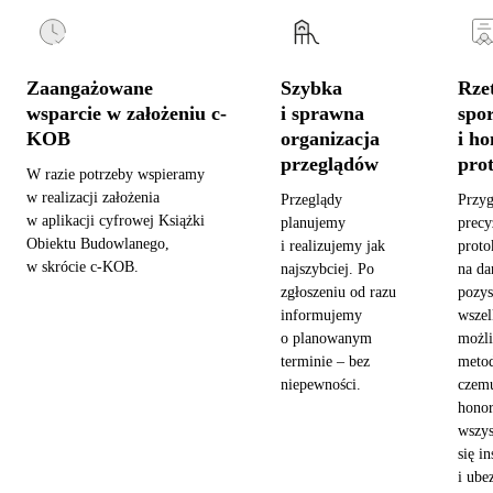
Zaangażowane
Szybka
Rzet
wsparcie w założeniu c-
i sprawna
spo
KOB
organizacja
i h
przeglądów
pro
W razie potrzeby wspieramy
w realizacji założenia
Przeglądy
Przy
w aplikacji cyfrowej Książki
planujemy
precy
Obiektu Budowlanego,
i realizujemy jak
proto
w skrócie c-KOB.
najszybciej. Po
na da
zgłoszeniu od razu
pozy
informujemy
wszel
o planowanym
możl
terminie – bez
metod
niepewności.
czemu
hono
wszys
się in
i ube