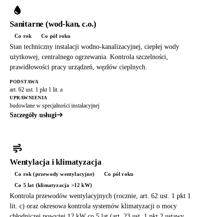
Sanitarne (wod-kan, c.o.)
Co rok
Co pół roku
Stan techniczny instalacji wodno-kanalizacyjnej, ciepłej wody
użytkowej, centralnego ogrzewania. Kontrola szczelności,
prawidłowości pracy urządzeń, węzłów cieplnych.
PODSTAWA
art. 62 ust. 1 pkt 1 lit. a
UPRAWNIENIA
budowlane w specjalności instalacyjnej
Szczegóły usługi
Wentylacja i klimatyzacja
Co rok (przewody wentylacyjne)
Co pół roku
Co 5 lat (klimatyzacja >12 kW)
Kontrola przewodów wentylacyjnych (rocznie, art. 62 ust. 1 pkt 1
lit. c) oraz okresowa kontrola systemów klimatyzacji o mocy
chłodniczej powyżej 12 kW co 5 lat (art. 23 ust. 1 pkt 2 ustawy