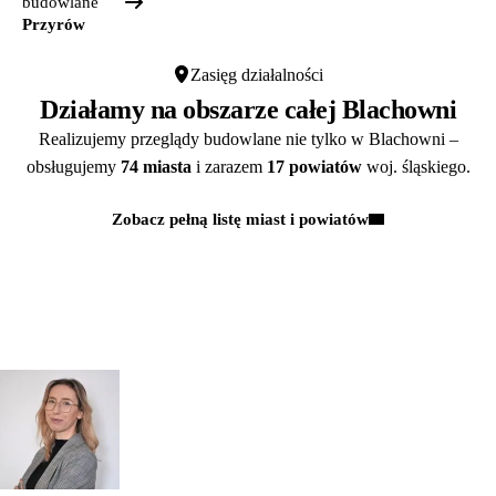
budowlane
Przyrów
Zasięg działalności
Działamy na obszarze całej Blachowni
Realizujemy przeglądy budowlane nie tylko w Blachowni –
obsługujemy
74 miasta
i zarazem
17 powiatów
woj. śląskiego.
Zobacz pełną listę miast i powiatów
Kontakt
MASZ PYTANIA?
POROZMAWIAJMY!
Zapytaj
mgr inż.
o przeglądy dl
Monika Paulus
swojej
DORADCA DS.
PRZEGLĄDÓW
organizacji