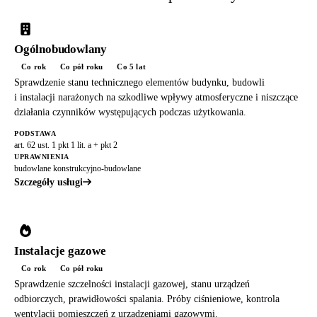
Ogólnobudowlany
Co rok
Co pół roku
Co 5 lat
Sprawdzenie stanu technicznego elementów budynku, budowli
i instalacji narażonych na szkodliwe wpływy atmosferyczne i niszczące
działania czynników występujących podczas użytkowania.
PODSTAWA
art. 62 ust. 1 pkt 1 lit. a + pkt 2
UPRAWNIENIA
budowlane konstrukcyjno-budowlane
Szczegóły usługi
Instalacje gazowe
Co rok
Co pół roku
Sprawdzenie szczelności instalacji gazowej, stanu urządzeń
odbiorczych, prawidłowości spalania. Próby ciśnieniowe, kontrola
wentylacji pomieszczeń z urządzeniami gazowymi.