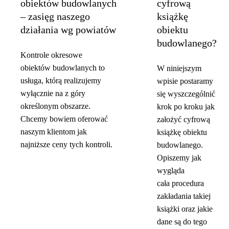
obiektów budowlanych
cyfrową
– zasięg naszego
książkę
działania wg powiatów
obiektu
budowlanego?
Kontrole okresowe
obiektów budowlanych to
W niniejszym
usługa, którą realizujemy
wpisie postaramy
wyłącznie na z góry
się wyszczególnić
określonym obszarze.
krok po kroku jak
Chcemy bowiem oferować
założyć cyfrową
naszym klientom jak
książkę obiektu
najniższe ceny tych kontroli.
budowlanego.
Opiszemy jak
wygląda
cała procedura
zakładania takiej
książki oraz jakie
dane są do tego