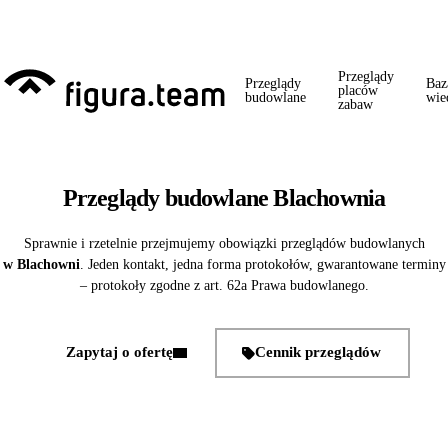
Przed 1 września: przegląd szkoły + boiska + placu zabaw od jednego
wykonawcy = jeden kontakt, jedna wizyta, jedna faktura.
Przeglądy
Przeglądy
Baz
placów
budowlane
wie
zabaw
Przeglądy budowlane Blachownia
Sprawnie i rzetelnie przejmujemy obowiązki przeglądów budowlanych
w Blachowni
. Jeden kontakt, jedna forma protokołów, gwarantowane terminy
– protokoły zgodne z art. 62a Prawa budowlanego.
Zapytaj o ofertę
Cennik przeglądów