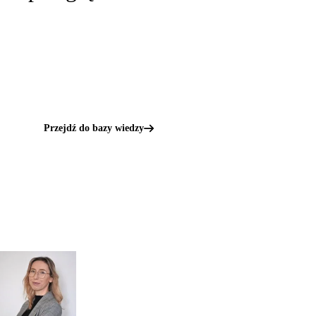
Przejdź do bazy wiedzy
Kontakt
MASZ PYTANIA?
POROZMAWIAJMY!
Zapytaj
mgr inż.
o przeglądy dl
Monika Paulus
swojej
DORADCA DS.
PRZEGLĄDÓW