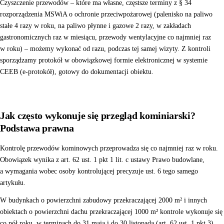
Czyszczenie przewodów – które ma własne, częstsze terminy z § 34
rozporządzenia MSWiA o ochronie przeciwpożarowej (palenisko na paliwo
stałe 4 razy w roku, na paliwo płynne i gazowe 2 razy, w zakładach
gastronomicznych raz w miesiącu, przewody wentylacyjne co najmniej raz
w roku) – możemy wykonać od razu, podczas tej samej wizyty. Z kontroli
sporządzamy protokół w obowiązkowej formie elektronicznej w systemie
CEEB (e-protokół), gotowy do dokumentacji obiektu.
Jak często wykonuje się przegląd kominiarski?
Podstawa prawna
Kontrolę przewodów kominowych przeprowadza się co najmniej raz w roku.
Obowiązek wynika z art. 62 ust. 1 pkt 1 lit. c ustawy Prawo budowlane,
a wymagania wobec osoby kontrolującej precyzuje ust. 6 tego samego
artykułu.
W budynkach o powierzchni zabudowy przekraczającej 2000 m² i innych
obiektach o powierzchni dachu przekraczającej 1000 m² kontrole wykonuje się
co pół roku, w terminach do 31 maja i do 30 listopada (art. 62 ust. 1 pkt 3).