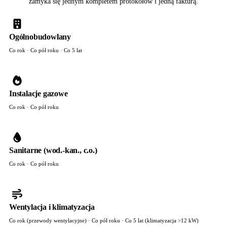
zamyka się jednym kompletem protokołów i jedną fakturą.
Ogólnobudowlany
Co rok · Co pół roku · Co 5 lat
Instalacje gazowe
Co rok · Co pół roku
Sanitarne (wod.-kan., c.o.)
Co rok · Co pół roku
Wentylacja i klimatyzacja
Co rok (przewody wentylacyjne) · Co pół roku · Co 5 lat (klimatyzacja >12 kW)