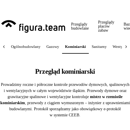
Przed 1 września: przegląd szkoły + boiska + placu zabaw od jednego
wykonawcy = jeden kontakt, jedna wizyta, jedna faktura.
Przeglądy
Przeglądy
Baz
placów
budowlane
wie
zabaw
Ogólnobudowlany
Gazowy
Kominiarski
Sanitarny
Wentylacja
Przegląd kominiarski
Prowadzimy roczne i półroczne kontrole przewodów dymowych, spalinowych
i wentylacyjnych w całym województwie śląskim. Przewody dymowe oraz
grawitacyjne spalinowe i wentylacyjne kontroluje
mistrz w rzemiośle
kominiarskim
, przewody z ciągiem wymuszonym – inżynier z uprawnieniami
budowlanymi. Protokół sporządzamy jako obowiązkowy e-protokół
w systemie CEEB.