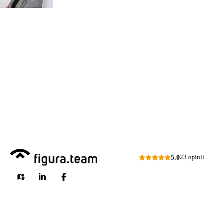
organizacji
Zapraszam do kontaktu
518 615 640
w sprawie
przeglądów budowlanych
kontakt@figura.team
a także
przeglądów placów zabaw
Odpowiem
do 24 godzin
w dni
skateparków, siłowni
robocze
plenerowych.
Dni robocze: pon.–pt., 7:00–15:00
Zapytaj o ofertę
5.0
23 opinii