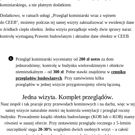
kominiarskiego, a nie płatnym dodatkiem.
Dodatkowo, w ramach usługi „Przegląd kominiarski wraz z wpisem
do CEEB”, możemy podczas tej samej wizyty zaktualizować w ewidencji dane
o źródłach ciepła obiektu. Jedna wizyta porządkuje wtedy dwie sprawy naraz:
kontrolę wymaganą Prawem budowlanym i aktualne dane obiektu w CEEB.
Przegląd kominiarski wyceniamy od
200 zł netto
za dom
jednorodzinny; kontrolę w budynku wielorodzinnym i obiekcie
niemieszkalnym – od
300 zł
. Pełne stawki znajdziesz w
cenniku
przeglądów budowlanych
. Przy zamówieniu kilku
przeglądów w jednej wizycie przygotowujemy ofertę łączoną.
Jedna wizyta. Komplet przeglądów.
Nasz zespół i tak pracuje przy przewodach kominowych i na dachu, więc w tej
samej wizycie naturalnie mieści się kontrola wentylacji i przegląd roczny
budynku. Prowadzenie
książki obiektu budowlanego (KOB lub c-KOB)
mamy
również w naszej ofercie. Przy zestawieniu przeglądu rocznego z 5-letnim
oszczędność sięga
20-30%
względem dwóch osobnych wizyt – a całość