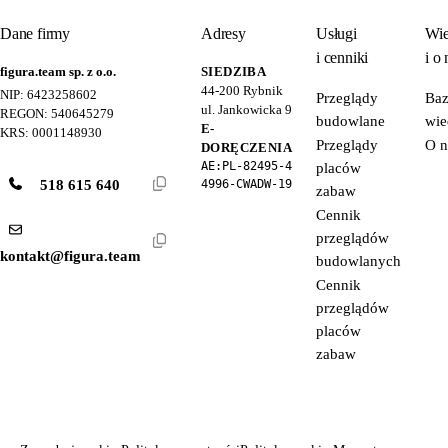
Dane firmy
Adresy
Usługi
Wie
i cenniki
i o 
figura.team sp. z o.o.
SIEDZIBA
44-200
Rybnik
NIP: 6423258602
Przeglądy
Ba
ul. Jankowicka 9
REGON: 540645279
budowlane
wie
E-
KRS: 0001148930
Przeglądy
O n
DORĘCZENIA
AE:PL-82495-4
placów
518 615 640
4996-CWADW-19
zabaw
Cennik
przeglądów
kontakt@figura.team
budowlanych
Cennik
przeglądów
placów
zabaw