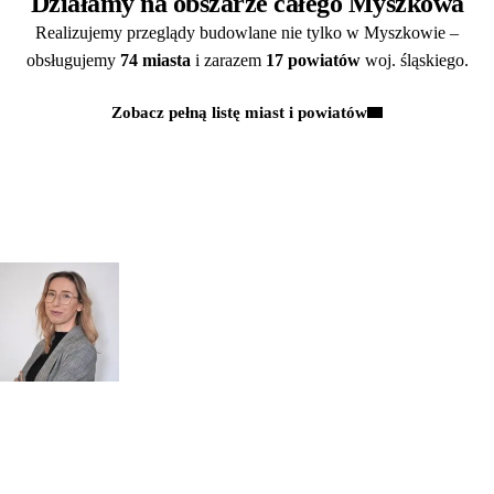
Działamy na obszarze całego Myszkowa
Realizujemy przeglądy budowlane nie tylko w Myszkowie –
obsługujemy
74 miasta
i zarazem
17 powiatów
woj. śląskiego.
Zobacz pełną listę miast i powiatów
Kontakt
MASZ PYTANIA?
POROZMAWIAJMY!
Zapytaj
mgr inż.
o przeglądy dl
Monika Paulus
swojej
DORADCA DS.
PRZEGLĄDÓW
organizacji
Zapraszamy do kontaktu
518 615 640
w sprawie
przeglądów budowlanych
kontakt@figura.team
a także