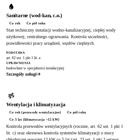
Sanitarne (wod-kan, c.o.)
Co rok
Co pół roku
Stan techniczny instalacji wodno-kanalizacyjnej, ciepłej wody
użytkowej, centralnego ogrzewania. Kontrola szczelności,
prawidłowości pracy urządzeń, węzłów cieplnych.
PODSTAWA
art. 62 ust. 1 pkt 1 lit. a
UPRAWNIENIA
budowlane w specjalności instalacyjnej
Szczegóły usługi
Wentylacja i klimatyzacja
Co rok (przewody wentylacyjne)
Co pół roku
Co 5 lat (klimatyzacja >12 kW)
Kontrola przewodów wentylacyjnych (rocznie, art. 62 ust. 1 pkt 1
lit. c) oraz okresowa kontrola systemów klimatyzacji o mocy
chłodniczej powyżej 12 kW co 5 lat (art. 23 ust. 1 pkt 2 ustawy