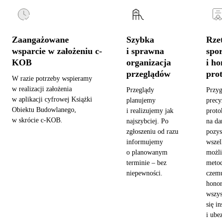
Zaangażowane
Szybka
Rzet
wsparcie w założeniu c-
i sprawna
spo
KOB
organizacja
i h
przeglądów
pro
W razie potrzeby wspieramy
w realizacji założenia
Przeglądy
Przy
w aplikacji cyfrowej Książki
planujemy
precy
Obiektu Budowlanego,
i realizujemy jak
proto
w skrócie c-KOB.
najszybciej. Po
na da
zgłoszeniu od razu
pozy
informujemy
wszel
o planowanym
możl
terminie – bez
metod
niepewności.
czemu
hono
wszys
się in
i ube