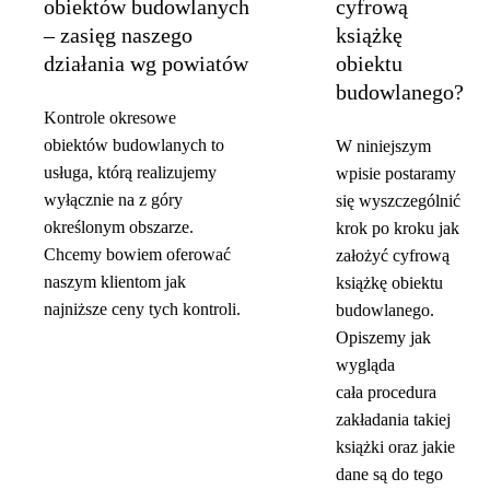
obiektów budowlanych
cyfrową
– zasięg naszego
książkę
działania wg powiatów
obiektu
budowlanego?
Kontrole okresowe
obiektów budowlanych to
W niniejszym
usługa, którą realizujemy
wpisie postaramy
wyłącznie na z góry
się wyszczególnić
określonym obszarze.
krok po kroku jak
Chcemy bowiem oferować
założyć cyfrową
naszym klientom jak
książkę obiektu
najniższe ceny tych kontroli.
budowlanego.
Opiszemy jak
wygląda
cała procedura
zakładania takiej
książki oraz jakie
dane są do tego