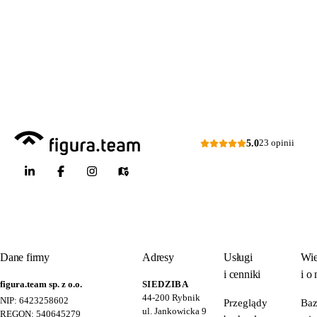
przeglądów placów zabaw
Odpowiem
do 24 godzin
w dni
skateparków, siłowni
robocze
plenerowych.
Dni robocze: pon.–pt., 7:00–15:00
Zapytaj o ofertę
5.0
23 opinii
Dane firmy
Adresy
Usługi
Wie
i cenniki
i o 
figura.team sp. z o.o.
SIEDZIBA
44-200
Rybnik
NIP: 6423258602
Przeglądy
Ba
ul. Jankowicka 9
REGON: 540645279