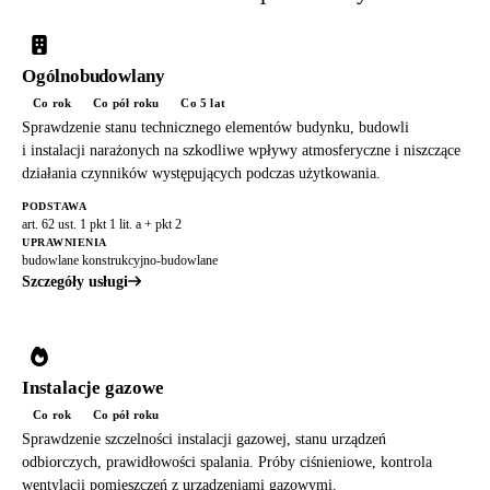
Ogólnobudowlany
Co rok
Co pół roku
Co 5 lat
Sprawdzenie stanu technicznego elementów budynku, budowli
i instalacji narażonych na szkodliwe wpływy atmosferyczne i niszczące
działania czynników występujących podczas użytkowania.
PODSTAWA
art. 62 ust. 1 pkt 1 lit. a + pkt 2
UPRAWNIENIA
budowlane konstrukcyjno-budowlane
Szczegóły usługi
Instalacje gazowe
Co rok
Co pół roku
Sprawdzenie szczelności instalacji gazowej, stanu urządzeń
odbiorczych, prawidłowości spalania. Próby ciśnieniowe, kontrola
wentylacji pomieszczeń z urządzeniami gazowymi.