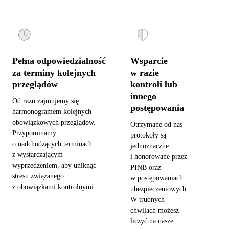
Pełna odpowiedzialność
Wsparcie
za terminy kolejnych
w razie
przeglądów
kontroli lub
innego
Od razu zajmujemy się
postępowania
harmonogramem kolejnych
obowiązkowych przeglądów.
Otrzymane od nas
Przypominamy
protokoły są
o nadchodzących terminach
jednoznaczne
z wystarczającym
i honorowane przez
wyprzedzeniem, aby uniknąć
PINB oraz
stresu związanego
w postępowaniach
z obowiązkami kontrolnymi.
ubezpieczeniowych.
W trudnych
chwilach możesz
liczyć na nasze