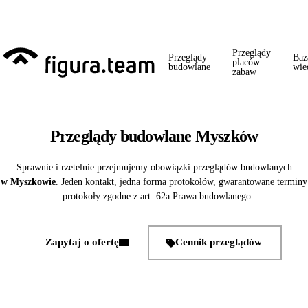
Przed 1 września: przegląd szkoły + boiska + placu zabaw od jednego
wykonawcy = jeden kontakt, jedna wizyta, jedna faktura.
Przeglądy
Przeglądy
Baz
placów
budowlane
wie
zabaw
Przeglądy budowlane Myszków
Sprawnie i rzetelnie przejmujemy obowiązki przeglądów budowlanych
w Myszkowie
. Jeden kontakt, jedna forma protokołów, gwarantowane terminy
– protokoły zgodne z art. 62a Prawa budowlanego.
Zapytaj o ofertę
Cennik przeglądów