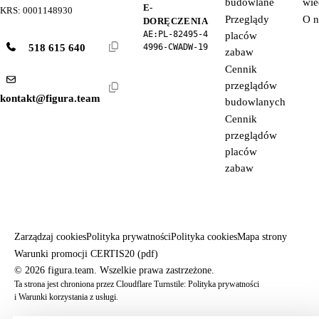
budowlane
wie
E-
KRS: 0001148930
Przeglądy
O n
DORĘCZENIA
AE:PL-82495-4
placów
518 615 640
4996-CWADW-19
zabaw
Cennik
przeglądów
kontakt@figura.team
budowlanych
Cennik
przeglądów
placów
zabaw
Zarządzaj cookies
Polityka prywatności
Polityka cookies
Mapa strony
Warunki promocji CERTIS20 (pdf)
© 2026 figura.team. Wszelkie prawa zastrzeżone.
Ta strona jest chroniona przez Cloudflare Turnstile:
Polityka prywatności
i
Warunki korzystania z usługi
.