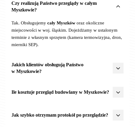
Czy realizują Państwo przeglądy w całym
Myszkowie?
Tak. Obsługujemy
cały Myszków
oraz okoliczne
miejscowości w woj. śląskim. Dojeżdżamy w ustalonym
terminie z własnym sprzętem (kamera termowizyjna, dron,
mierniki SEP).
Jakich klientów obsługują Państwo
w Myszkowie?
Działamy dla różnych typów klientów –
zarządców nieruchomości
,
spółdzielni mieszkaniowych
,
Ile kosztuje przegląd budowlany w Myszkowie?
JST
(urzędy miast, gmin, powiatów),
placówek
oświatowych
(szkoły, przedszkola),
spółek prywatnych
Ceny zależą od typu obiektu, zakresu i liczby obiektów.
i
właścicieli budynków
. Posiadamy pełną dokumentację
Orientacyjnie:
roczny
od 300 zł netto,
półroczny
Jak szybko otrzymam protokół po przeglądzie?
KRS, OC 2 500 000 zł oraz akceptujemy procedury
od 300 zł,
5-letni
od 400 zł. Łączenie zakresów w jednej
zamówień publicznych.
wizycie obniża koszt łączny. Pełen cennik:
cennik
Protokół z planem napraw i pilnościami P1/P2/P3