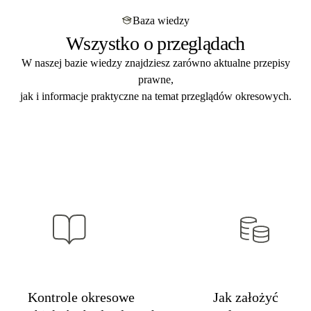
przeglądów budowlanych
. Indywidualna wycena
dostarczamy w
ciągu 5 dni roboczych
od zakończenia
po przesłaniu zapytania.
Baza wiedzy
kontroli. Format PDF mailem + papierowo pocztą. Zgodny
Wszystko o przeglądach
z art. 62a Prawa budowlanego – gotowy na kontrolę PINB,
audyt i przegląd ubezpieczeniowy.
W naszej bazie wiedzy znajdziesz zarówno aktualne przepisy
prawne,
jak i informacje praktyczne na temat przeglądów okresowych.
Kontrole okresowe
Jak założyć