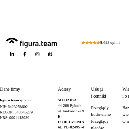
Dni robocze: pon.–pt., 7:00–15:00
Zapytaj o ofertę
5.0
23 opinii
Dane firmy
Adresy
Usługi
Wie
i cenniki
i o 
figura.team sp. z o.o.
SIEDZIBA
44-200
Rybnik
NIP: 6423258602
Przeglądy
Ba
ul. Jankowicka 9
REGON: 540645279
budowlane
wie
E-
KRS: 0001148930
Przeglądy
O n
DORĘCZENIA
AE:PL-82495-4
placów