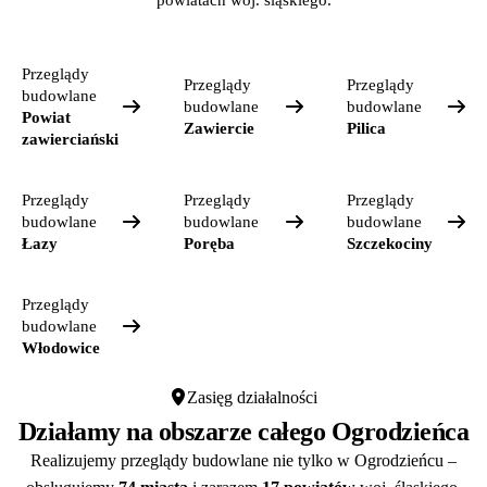
Przeglądy
Przeglądy
Przeglądy
budowlane
budowlane
budowlane
Powiat
Zawiercie
Pilica
zawierciański
Przeglądy
Przeglądy
Przeglądy
budowlane
budowlane
budowlane
Łazy
Poręba
Szczekociny
Przeglądy
budowlane
Włodowice
Zasięg działalności
Działamy na obszarze całego Ogrodzieńca
Realizujemy przeglądy budowlane nie tylko w Ogrodzieńcu –