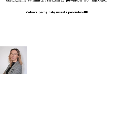
obsługujemy
74 miasta
i zarazem
17 powiatów
woj. śląskiego.
Zobacz pełną listę miast i powiatów
Kontakt
MAJĄ PAŃSTWO PYTANIA?
POROZMAWIAJMY!
Zapytaj
mgr inż.
o przeglądy dl
Monika Paulus
swojej
DORADCA DS.
PRZEGLĄDÓW
organizacji
Zapraszamy do kontaktu
518 615 640
w sprawie
przeglądów budowlanych
kontakt@figura.team
a także
przeglądów placów zabaw
Odpowiem
do 24 godzin
w dni
skateparków, siłowni
robocze
plenerowych.