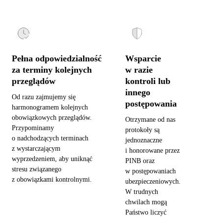
Pełna odpowiedzialność
Wsparcie
za terminy kolejnych
w razie
przeglądów
kontroli lub
innego
Od razu zajmujemy się
postępowania
harmonogramem kolejnych
obowiązkowych przeglądów.
Otrzymane od nas
Przypominamy
protokoły są
o nadchodzących terminach
jednoznaczne
z wystarczającym
i honorowane przez
wyprzedzeniem, aby uniknąć
PINB oraz
stresu związanego
w postępowaniach
z obowiązkami kontrolnymi.
ubezpieczeniowych.
W trudnych
chwilach mogą
Państwo liczyć