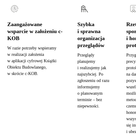
Zaangażowane
Szybka
Rzet
wsparcie w założeniu c-
i sprawna
spo
KOB
organizacja
i h
przeglądów
pro
W razie potrzeby wspieramy
w realizacji założenia
Przeglądy
Przy
w aplikacji cyfrowej Książki
planujemy
precy
Obiektu Budowlanego,
i realizujemy jak
proto
w skrócie c-KOB.
najszybciej. Po
na da
zgłoszeniu od razu
pozy
informujemy
wszel
o planowanym
możl
terminie – bez
metod
niepewności.
czemu
hono
wszys
się in
i ube