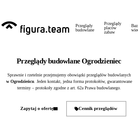
Przed 1 września: przegląd szkoły + boiska + placu zabaw od jednego
wykonawcy = jeden kontakt, jedna wizyta, jedna faktura.
Przeglądy
Przeglądy
Baz
placów
budowlane
wie
zabaw
Przeglądy budowlane Ogrodzieniec
Sprawnie i rzetelnie przejmujemy obowiązki przeglądów budowlanych
w Ogrodzieńcu
. Jeden kontakt, jedna forma protokołów, gwarantowane
terminy – protokoły zgodne z art. 62a Prawa budowlanego.
Zapytaj o ofertę
Cennik przeglądów