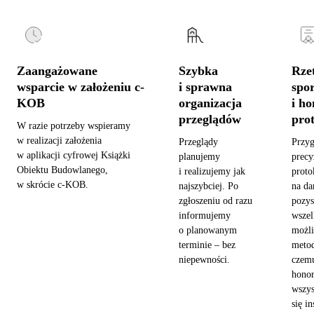
Zaangażowane
Szybka
Rzet
wsparcie w założeniu c-
i sprawna
spo
KOB
organizacja
i h
przeglądów
pro
W razie potrzeby wspieramy
w realizacji założenia
Przeglądy
Przy
w aplikacji cyfrowej Książki
planujemy
precy
Obiektu Budowlanego,
i realizujemy jak
proto
w skrócie c-KOB.
najszybciej. Po
na da
zgłoszeniu od razu
pozy
informujemy
wszel
o planowanym
możl
terminie – bez
metod
niepewności.
czemu
hono
wszys
się in