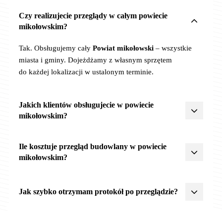
Czy realizujecie przeglądy w całym powiecie
mikołowskim?
Tak. Obsługujemy cały
Powiat mikołowski
– wszystkie
miasta i gminy. Dojeżdżamy z własnym sprzętem
do każdej lokalizacji w ustalonym terminie.
Jakich klientów obsługujecie w powiecie
mikołowskim?
Działamy dla różnych typów klientów –
Ile kosztuje przegląd budowlany w powiecie
zarządców nieruchomości
,
spółdzielni mieszkaniowych
,
mikołowskim?
JST
(urzędy miast, gmin, powiatów),
placówek
oświatowych
(szkoły, przedszkola),
spółek prywatnych
Ceny zależą od typu obiektu, zakresu i liczby obiektów.
i
właścicieli budynków
. Posiadamy pełną dokumentację
Orientacyjnie:
roczny
od 300 zł netto,
półroczny
Jak szybko otrzymam protokół po przeglądzie?
KRS, OC 2 500 000 zł oraz akceptujemy procedury
od 300 zł,
5-letni
od 400 zł. Łączenie zakresów w jednej
zamówień publicznych.
wizycie obniża koszt łączny. Pełen cennik:
cennik
Protokół z planem napraw i pilnościami P1/P2/P3