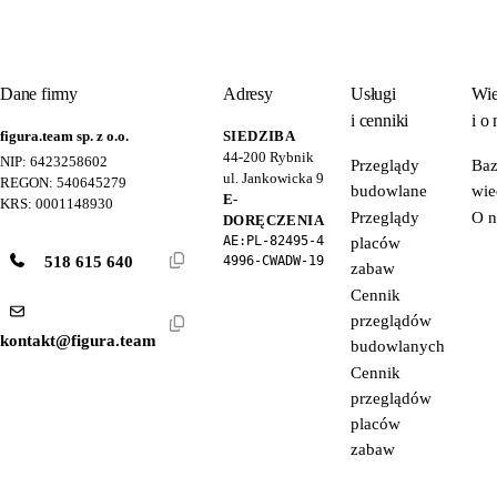
Dane firmy
Adresy
Usługi
Wie
i cenniki
i o 
figura.team sp. z o.o.
SIEDZIBA
44-200
Rybnik
NIP: 6423258602
Przeglądy
Ba
ul. Jankowicka 9
REGON: 540645279
budowlane
wie
E-
KRS: 0001148930
Przeglądy
O n
DORĘCZENIA
AE:PL-82495-4
placów
518 615 640
4996-CWADW-19
zabaw
Cennik
przeglądów
kontakt@figura.team
budowlanych
Cennik
przeglądów
placów
zabaw