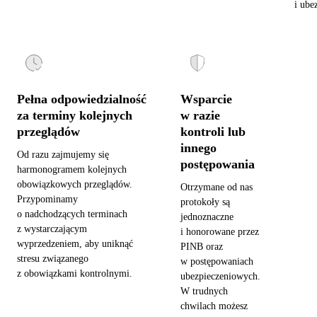
i ube
Pełna odpowiedzialność
Wsparcie
za terminy kolejnych
w razie
przeglądów
kontroli lub
innego
Od razu zajmujemy się
postępowania
harmonogramem kolejnych
obowiązkowych przeglądów.
Otrzymane od nas
Przypominamy
protokoły są
o nadchodzących terminach
jednoznaczne
z wystarczającym
i honorowane przez
wyprzedzeniem, aby uniknąć
PINB oraz
stresu związanego
w postępowaniach
z obowiązkami kontrolnymi.
ubezpieczeniowych.
W trudnych
chwilach możesz