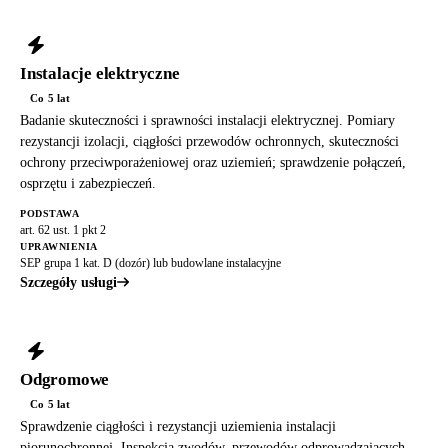
Instalacje elektryczne
Co 5 lat
Badanie skuteczności i sprawności instalacji elektrycznej. Pomiary
rezystancji izolacji, ciągłości przewodów ochronnych, skuteczności
ochrony przeciwporażeniowej oraz uziemień; sprawdzenie połączeń,
osprzętu i zabezpieczeń.
PODSTAWA
art. 62 ust. 1 pkt 2
UPRAWNIENIA
SEP grupa 1 kat. D (dozór) lub budowlane instalacyjne
Szczegóły usługi
Odgromowe
Co 5 lat
Sprawdzenie ciągłości i rezystancji uziemienia instalacji
piorunochronnej. Inspekcja zwodów, przewodów odprowadzających,