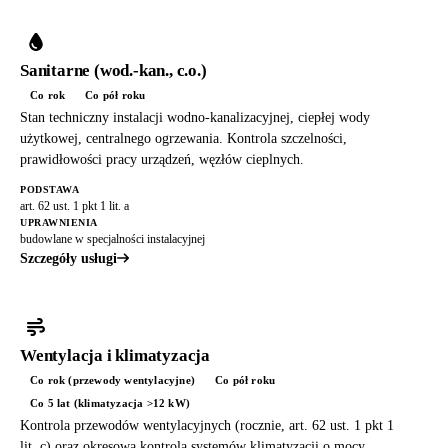
Sanitarne (wod.-kan., c.o.)
Co rok
Co pół roku
Stan techniczny instalacji wodno-kanalizacyjnej, ciepłej wody
użytkowej, centralnego ogrzewania. Kontrola szczelności,
prawidłowości pracy urządzeń, węzłów cieplnych.
PODSTAWA
art. 62 ust. 1 pkt 1 lit. a
UPRAWNIENIA
budowlane w specjalności instalacyjnej
Szczegóły usługi
Wentylacja i klimatyzacja
Co rok (przewody wentylacyjne)
Co pół roku
Co 5 lat (klimatyzacja >12 kW)
Kontrola przewodów wentylacyjnych (rocznie, art. 62 ust. 1 pkt 1
lit. c) oraz okresowa kontrola systemów klimatyzacji o mocy