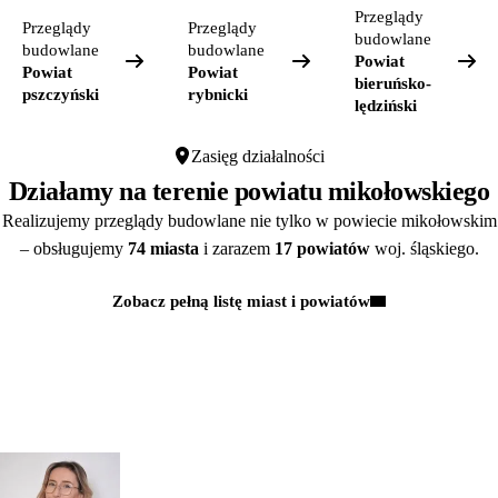
Przeglądy
Przeglądy
Przeglądy
budowlane
budowlane
budowlane
Powiat
Powiat
Powiat
bieruńsko-
pszczyński
rybnicki
lędziński
Zasięg działalności
Działamy na terenie powiatu mikołowskiego
Realizujemy przeglądy budowlane nie tylko w powiecie mikołowskim
– obsługujemy
74 miasta
i zarazem
17 powiatów
woj. śląskiego.
Zobacz pełną listę miast i powiatów
Kontakt
MASZ PYTANIA?
POROZMAWIAJMY!
Zapytaj
mgr inż.
o przeglądy dl