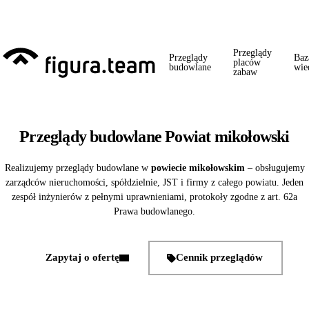
Przed 1 września: przegląd szkoły + boiska + placu zabaw od jednego
wykonawcy = jeden kontakt, jedna wizyta, jedna faktura.
Przeglądy
Przeglądy
Baz
placów
budowlane
wie
zabaw
Przeglądy budowlane Powiat mikołowski
Realizujemy przeglądy budowlane w
powiecie mikołowskim
– obsługujemy
zarządców nieruchomości, spółdzielnie, JST i firmy z całego powiatu. Jeden
zespół inżynierów z pełnymi uprawnieniami, protokoły zgodne z art. 62a
Prawa budowlanego.
Zapytaj o ofertę
Cennik przeglądów