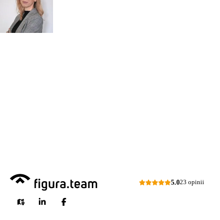
Monika Paulus
swojej
DORADCA DS.
PRZEGLĄDÓW
organizacji
Zapraszam do kontaktu
518 615 640
w sprawie
przeglądów budowlanych
kontakt@figura.team
a także
przeglądów placów zabaw
Odpowiem
do 24 godzin
w dni
skateparków, siłowni
robocze
plenerowych.
Dni robocze: pon.–pt., 7:00–15:00
Zapytaj o ofertę
5.0
23 opinii