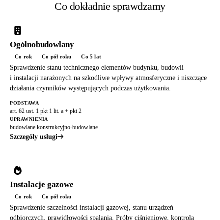
Co dokładnie sprawdzamy
Ogólnobudowlany
Co rok
Co pół roku
Co 5 lat
Sprawdzenie stanu technicznego elementów budynku, budowli
i instalacji narażonych na szkodliwe wpływy atmosferyczne i niszczące
działania czynników występujących podczas użytkowania.
PODSTAWA
art. 62 ust. 1 pkt 1 lit. a + pkt 2
UPRAWNIENIA
budowlane konstrukcyjno-budowlane
Szczegóły usługi
Instalacje gazowe
Co rok
Co pół roku
Sprawdzenie szczelności instalacji gazowej, stanu urządzeń
odbiorczych, prawidłowości spalania. Próby ciśnieniowe, kontrola