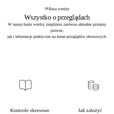
przeglądów budowlanych
. Indywidualna wycena
dostarczamy w
ciągu 5 dni roboczych
od zakończenia
po przesłaniu zapytania.
Baza wiedzy
kontroli. Format PDF mailem + papierowo pocztą. Zgodny
Wszystko o przeglądach
z art. 62a Prawa budowlanego – gotowy na kontrolę PINB,
audyt i przegląd ubezpieczeniowy.
W naszej bazie wiedzy znajdziesz zarówno aktualne przepisy
prawne,
jak i informacje praktyczne na temat przeglądów okresowych.
Kontrole okresowe
Jak założyć