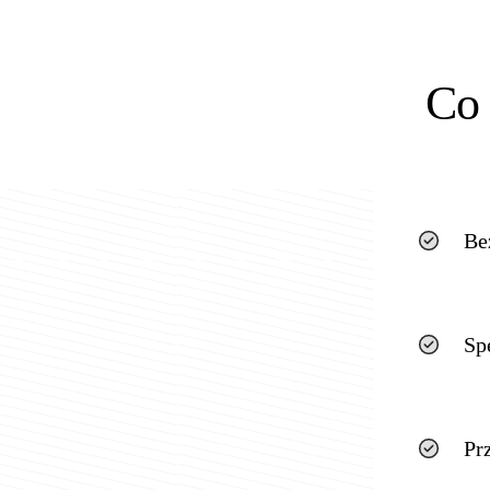
Co 
Be
Sp
Pr