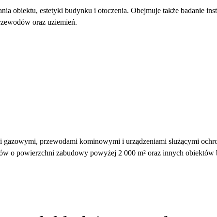
a obiektu, estetyki budynku i otoczenia. Obejmuje także badanie instal
przewodów oraz uziemień.
ami gazowymi, przewodami kominowymi i urządzeniami służącymi ochron
nków o powierzchni zabudowy powyżej 2 000 m² oraz innych obiektów