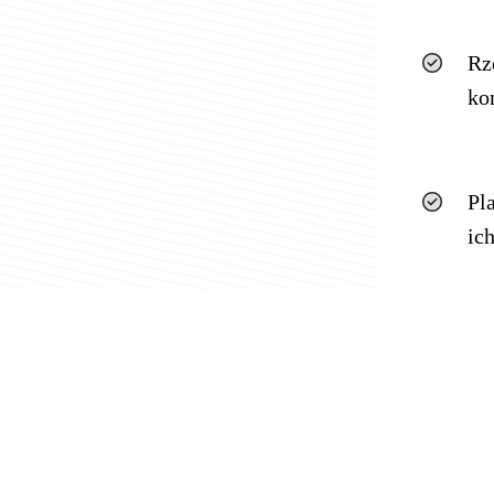
Rz
ko
Pl
ic