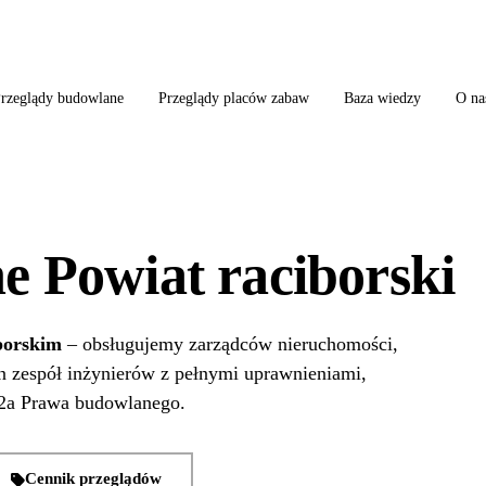
ląd szkoły + boiska + placu zabaw od jednego wykonawcy = jeden kontakt, jedn
rzeglądy budowlane
Przeglądy placów zabaw
Baza wiedzy
O na
e Powiat raciborski
borskim
– obsługujemy zarządców nieruchomości,
en zespół inżynierów z pełnymi uprawnieniami,
62a Prawa budowlanego.
Cennik przeglądów