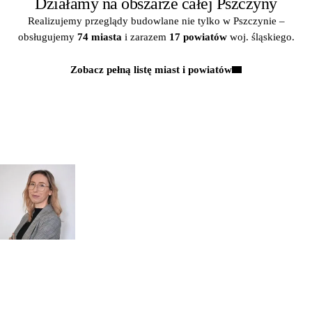
Działamy na obszarze całej Pszczyny
Realizujemy przeglądy budowlane nie tylko w Pszczynie –
obsługujemy
74 miasta
i zarazem
17 powiatów
woj. śląskiego.
Zobacz pełną listę miast i powiatów
Kontakt
MASZ PYTANIA?
POROZMAWIAJMY!
Zapytaj
mgr inż.
o przeglądy dl
Monika Paulus
swojej
DORADCA DS.
PRZEGLĄDÓW
organizacji
Zapraszam do kontaktu
518 615 640
w sprawie
przeglądów budowlanych
kontakt@figura.team
a także