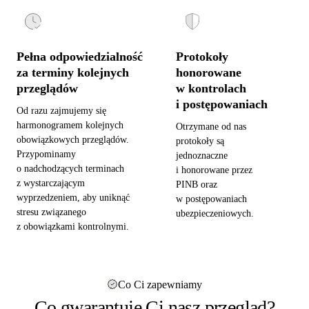
Pełna odpowiedzialność
Protokoły
za terminy kolejnych
honorowane
przeglądów
w kontrolach
i postępowaniach
Od razu zajmujemy się
harmonogramem kolejnych
Otrzymane od nas
obowiązkowych przeglądów.
protokoły są
Przypominamy
jednoznaczne
o nadchodzących terminach
i honorowane przez
z wystarczającym
PINB oraz
wyprzedzeniem, aby uniknąć
w postępowaniach
stresu związanego
ubezpieczeniowych.
z obowiązkami kontrolnymi.
Co Ci zapewniamy
Co gwarantuje Ci nasz przegląd?