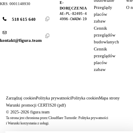
budowlane
wie
E-
KRS: 0001148930
Przeglądy
O n
DORĘCZENIA
AE:PL-82495-4
placów
518 615 640
4996-CWADW-19
zabaw
Cennik
przeglądów
kontakt@figura.team
budowlanych
Cennik
przeglądów
placów
zabaw
Zarządzaj cookies
Polityka prywatności
Polityka cookies
Mapa strony
Warunki promocji CERTIS20 (pdf)
© 2025–2026 figura.team
Ta strona jest chroniona przez Cloudflare Turnstile:
Polityka prywatności
i
Warunki korzystania z usługi
.