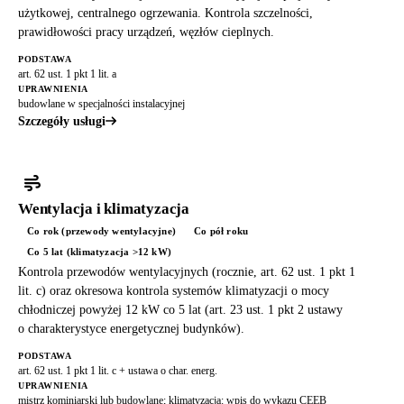
użytkowej, centralnego ogrzewania. Kontrola szczelności,
prawidłowości pracy urządzeń, węzłów cieplnych.
PODSTAWA
art. 62 ust. 1 pkt 1 lit. a
UPRAWNIENIA
budowlane w specjalności instalacyjnej
Szczegóły usługi
Wentylacja i klimatyzacja
Co rok (przewody wentylacyjne)
Co pół roku
Co 5 lat (klimatyzacja >12 kW)
Kontrola przewodów wentylacyjnych (rocznie, art. 62 ust. 1 pkt 1
lit. c) oraz okresowa kontrola systemów klimatyzacji o mocy
chłodniczej powyżej 12 kW co 5 lat (art. 23 ust. 1 pkt 2 ustawy
o charakterystyce energetycznej budynków).
PODSTAWA
art. 62 ust. 1 pkt 1 lit. c + ustawa o char. energ.
UPRAWNIENIA
mistrz kominiarski lub budowlane; klimatyzacja: wpis do wykazu CEEB