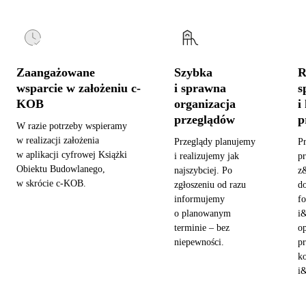
Zaangażowane
Szybka
R
wsparcie w założeniu c-
i sprawna
s
KOB
organizacja
i
przeglądów
p
W razie potrzeby wspieramy
w realizacji założenia
Przeglądy planujemy
P
w aplikacji cyfrowej Książki
i realizujemy jak
pr
Obiektu Budowlanego,
najszybciej. Po
z
w skrócie c-KOB.
zgłoszeniu od razu
d
informujemy
fo
o planowanym
i
terminie – bez
o
niepewności.
pr
ko
i&