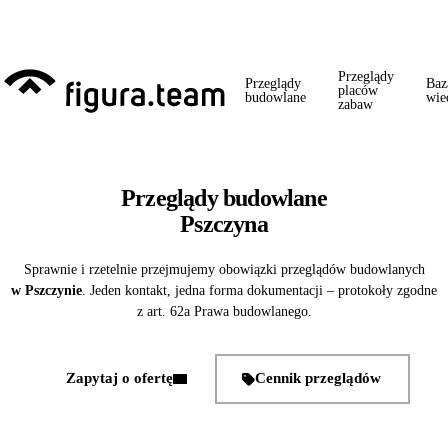
Przed 1 września: przegląd szkoły + boiska + placu zabaw od jednego
wykonawcy = jeden kontakt, jedna wizyta, jedna faktura.
Przeglądy
Przeglądy
Baz
placów
budowlane
wie
zabaw
Przeglądy budowlane
Pszczyna
Sprawnie i rzetelnie przejmujemy obowiązki przeglądów budowlanych
w Pszczynie
. Jeden kontakt, jedna forma dokumentacji – protokoły zgodne
z art. 62a Prawa budowlanego.
Zapytaj o ofertę
Cennik przeglądów