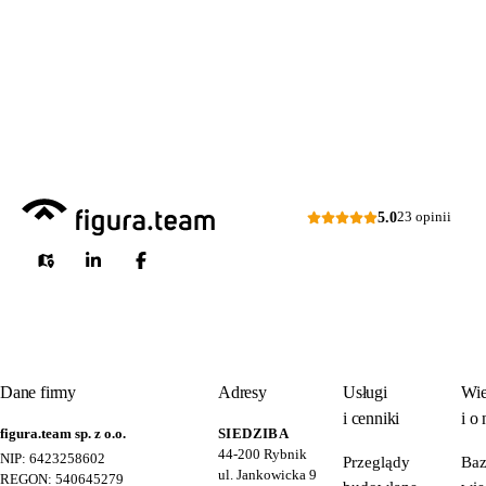
przeglądów placów zabaw
Odpowiem
do 24 godzin
w dni
skateparków, siłowni
robocze
plenerowych.
Dni robocze: pon.–pt., 7:00–15:00
Zapytaj o ofertę
5.0
23 opinii
Dane firmy
Adresy
Usługi
Wie
i cenniki
i o 
figura.team sp. z o.o.
SIEDZIBA
44-200
Rybnik
NIP: 6423258602
Przeglądy
Ba
ul. Jankowicka 9
REGON: 540645279