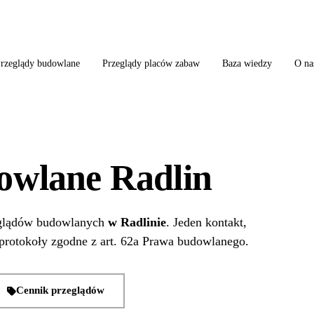
ląd szkoły + boiska + placu zabaw od jednego wykonawcy = jeden kontakt, jedn
rzeglądy budowlane
Przeglądy placów zabaw
Baza wiedzy
O na
owlane Radlin
zeglądów budowlanych
w Radlinie
. Jeden kontakt,
protokoły zgodne z art. 62a Prawa budowlanego.
Cennik przeglądów