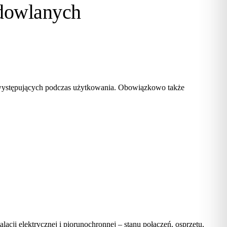
dowlanych
 występujących podczas użytkowania. Obowiązkowo także
acji elektrycznej i piorunochronnej – stanu połączeń, osprzętu,