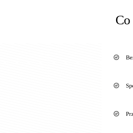
Co 
Be
Sp
Pr