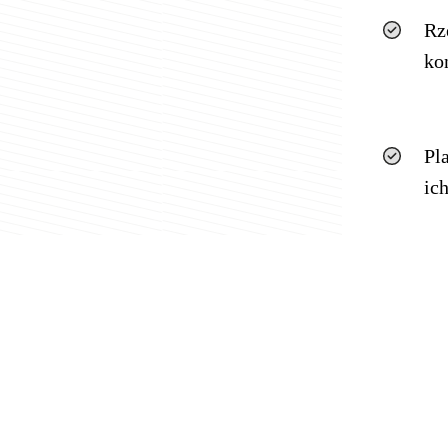
Rz
ko
Pl
ic