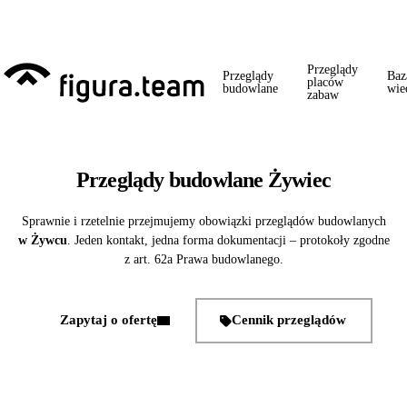
Przed 1 września: przegląd szkoły + boiska + placu zabaw od jednego
wykonawcy = jeden kontakt, jedna wizyta, jedna faktura.
Przeglądy
Przeglądy
Baz
placów
budowlane
wie
zabaw
Przeglądy budowlane Żywiec
Sprawnie i rzetelnie przejmujemy obowiązki przeglądów budowlanych
w Żywcu
. Jeden kontakt, jedna forma dokumentacji – protokoły zgodne
z art. 62a Prawa budowlanego.
Zapytaj o ofertę
Cennik przeglądów