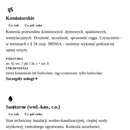
Kominiarskie
Co rok
Co pół roku
Kontrola przewodów kominowych: dymowych, spalinowych,
wentylacyjnych. Drożność, szczelność, sprawność ciągu. Czyszczenie –
w terminach z § 34 rozp. MSWiA – możemy wykonać podczas tej
samej wizyty.
PODSTAWA
art. 62 ust. 1 pkt 1 lit. c + ust. 6
UPRAWNIENIA
mistrz kominiarski lub budowlane; ciąg wymuszony: tylko budowlane
Szczegóły usługi
Sanitarne (wod.-kan., c.o.)
Co rok
Co pół roku
Stan techniczny instalacji wodno-kanalizacyjnej, ciepłej wody
użytkowej, centralnego ogrzewania. Kontrola szczelności,