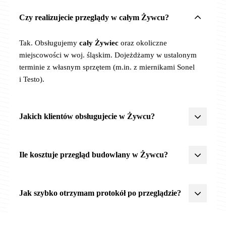
Czy realizujecie przeglądy w całym Żywcu?
Tak. Obsługujemy
cały Żywiec
oraz okoliczne
miejscowości w woj. śląskim. Dojeżdżamy w ustalonym
terminie z własnym sprzętem (m.in. z miernikami Sonel
i Testo).
Jakich klientów obsługujecie w Żywcu?
Działamy dla różnych typów klientów –
zarządców nieruchomości
,
spółdzielni mieszkaniowych
,
Ile kosztuje przegląd budowlany w Żywcu?
JST
(urzędy miast, gmin, powiatów),
placówek
oświatowych
(szkoły, przedszkola),
spółek prywatnych
Ceny zależą od typu obiektu, zakresu i liczby obiektów.
i
właścicieli budynków
. Posiadamy pełną dokumentację
Orientacyjnie:
roczny
od 300 zł netto,
półroczny
Jak szybko otrzymam protokół po przeglądzie?
KRS, OC 2 500 000 zł oraz akceptujemy procedury
od 300 zł,
5-letni
od 400 zł. Łączenie zakresów w jednej
zamówień publicznych.
wizycie obniża koszt łączny. Pełen cennik:
cennik
Protokół z planem napraw i pilnościami P1/P2/P3