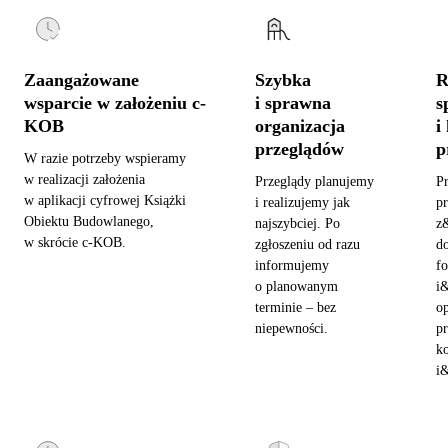
Zaangażowane
Szybka
R
wsparcie w założeniu c-
i sprawna
s
KOB
organizacja
i
przeglądów
p
W razie potrzeby wspieramy
w realizacji założenia
Przeglądy planujemy
P
w aplikacji cyfrowej Książki
i realizujemy jak
pr
Obiektu Budowlanego,
najszybciej. Po
z
w skrócie c-KOB.
zgłoszeniu od razu
d
informujemy
fo
o planowanym
i
terminie – bez
o
niepewności.
pr
ko
i&