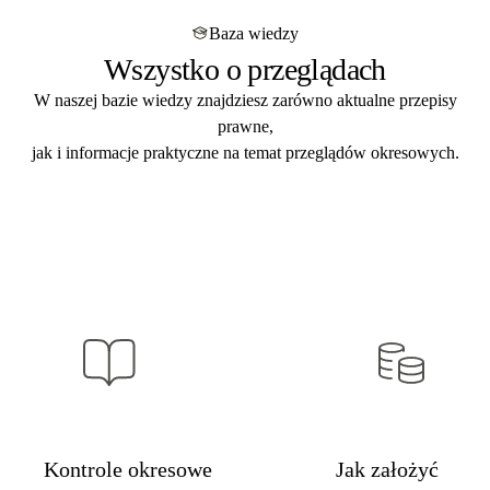
przeglądów budowlanych
. Indywidualna wycena
dostarczamy w
ciągu 5 dni roboczych
od zakończenia
po przesłaniu zapytania.
Baza wiedzy
kontroli. Format PDF mailem + papierowo pocztą. Zgodny
Wszystko o przeglądach
z art. 62a Prawa budowlanego – gotowy na kontrolę PINB,
audyt i przegląd ubezpieczeniowy.
W naszej bazie wiedzy znajdziesz zarówno aktualne przepisy
prawne,
jak i informacje praktyczne na temat przeglądów okresowych.
Kontrole okresowe
Jak założyć