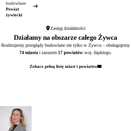
budowlane
Powiat
żywiecki
Zasięg działalności
Działamy na obszarze całego Żywca
Realizujemy przeglądy budowlane nie tylko w Żywcu – obsługujemy
74 miasta
i zarazem
17 powiatów
woj. śląskiego.
Zobacz pełną listę miast i powiatów
Kontakt
MASZ PYTANIA?
POROZMAWIAJMY!
Zapytaj
mgr inż.
o przeglądy dl
Monika Paulus
swojej
DORADCA DS.