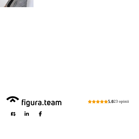
PRZEGLĄDÓW
organizacji
Zapraszam do kontaktu
518 615 640
w sprawie
przeglądów budowlanych
kontakt@figura.team
a także
przeglądów placów zabaw
Odpowiem
do 24 godzin
w dni
skateparków, siłowni
robocze
plenerowych.
Dni robocze: pon.–pt., 7:00–15:00
Zapytaj o ofertę
5.0
23 opinii