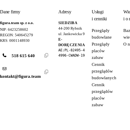
Dane firmy
Adresy
Usługi
Wie
i cenniki
i o 
figura.team sp. z o.o.
SIEDZIBA
44-200
Rybnik
NIP: 6423258602
Przeglądy
Ba
ul. Jankowicka 9
REGON: 540645279
budowlane
wie
E-
KRS: 0001148930
Przeglądy
O n
DORĘCZENIA
AE:PL-82495-4
placów
518 615 640
4996-CWADW-19
zabaw
Cennik
przeglądów
kontakt@figura.team
budowlanych
Cennik
przeglądów
placów
zabaw