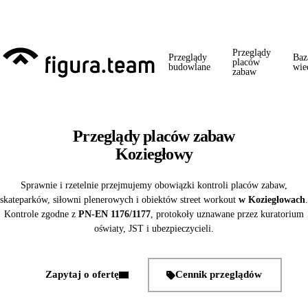
Przed 1 września: przegląd szkoły + boiska + placu zabaw od jednego
wykonawcy = jeden kontakt, jedna wizyta, jedna faktura.
Przeglądy
Przeglądy
Baz
placów
budowlane
wie
zabaw
Przeglądy placów zabaw
Koziegłowy
Sprawnie i rzetelnie przejmujemy obowiązki kontroli placów zabaw,
skateparków, siłowni plenerowych i obiektów street workout
w Koziegłowach
.
Kontrole zgodne z
PN-EN 1176/1177
, protokoły uznawane przez kuratorium
oświaty, JST i ubezpieczycieli.
Zapytaj o ofertę
Cennik przeglądów