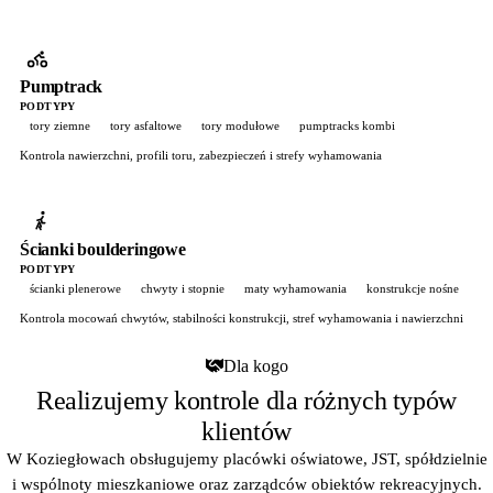
Pumptrack
PODTYPY
tory ziemne
tory asfaltowe
tory modułowe
pumptracks kombi
Kontrola nawierzchni, profili toru, zabezpieczeń i strefy wyhamowania
Ścianki boulderingowe
PODTYPY
ścianki plenerowe
chwyty i stopnie
maty wyhamowania
konstrukcje nośne
Kontrola mocowań chwytów, stabilności konstrukcji, stref wyhamowania i nawierzchni
Dla kogo
Realizujemy kontrole dla różnych typów
klientów
W Koziegłowach obsługujemy placówki oświatowe, JST, spółdzielnie
i wspólnoty mieszkaniowe oraz zarządców obiektów rekreacyjnych.