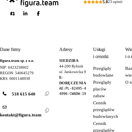
5.0
23 opinii
Dane firmy
Adresy
Usługi
Wie
i cenniki
i o 
figura.team sp. z o.o.
SIEDZIBA
44-200
Rybnik
NIP: 6423258602
Przeglądy
Ba
ul. Jankowicka 9
REGON: 540645279
budowlane
wie
E-
KRS: 0001148930
Przeglądy
O n
DORĘCZENIA
AE:PL-82495-4
placów
518 615 640
4996-CWADW-19
zabaw
Cennik
przeglądów
kontakt@figura.team
budowlanych
Cennik
przeglądów