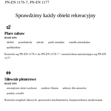
PN-EN 1176-7, PN-EN 1177
Sprawdzimy każdy obiekt rekreacyjny
Place zabaw
PODTYPY
żłobki
przedszkola
szkoły
parki miejskie
osiedla mieszkalne
spółdzielnie
Kontrola wg PN-EN 1176-1 do PN-EN 1176-7 + nawierzchnia amortyzująca wg PN-EN
1177
Siłownie plenerowe
PODTYPY
zewnętrzne street workout
outdoor fitness
sektory dla seniorów
punkty crossfit
Kontrola urządzeń siłowych, sprawności mechanizmów, bezpieczeństwa użytkowania