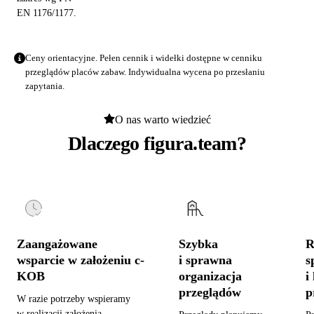
EN 1176/1177.
Ceny orientacyjne. Pełen cennik i widełki dostępne w
cenniku
przeglądów placów zabaw
. Indywidualna wycena po przesłaniu
zapytania.
O nas warto wiedzieć
Dlaczego figura.team?
Zaangażowane
Szybka
R
wsparcie w założeniu c-
i sprawna
s
KOB
organizacja
i
przeglądów
p
W razie potrzeby wspieramy
w realizacji założenia