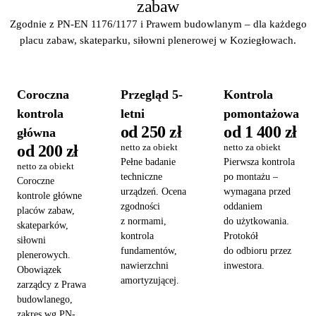
zabaw
Zgodnie z PN-EN 1176/1177 i Prawem budowlanym – dla każdego
placu zabaw, skateparku, siłowni plenerowej w Koziegłowach.
Coroczna
Przegląd 5-
Kontrola
kontrola
letni
pomontażowa
od 250 zł
od 1 400 zł
główna
od 200 zł
netto za obiekt
netto za obiekt
Pełne badanie
Pierwsza kontrola
netto za obiekt
techniczne
po montażu –
Coroczne
urządzeń. Ocena
wymagana przed
kontrole główne
zgodności
oddaniem
placów zabaw,
z normami,
do użytkowania.
skateparków,
kontrola
Protokół
siłowni
fundamentów,
do odbioru przez
plenerowych.
nawierzchni
inwestora.
Obowiązek
amortyzującej.
zarządcy z Prawa
budowlanego,
zakres wg PN-