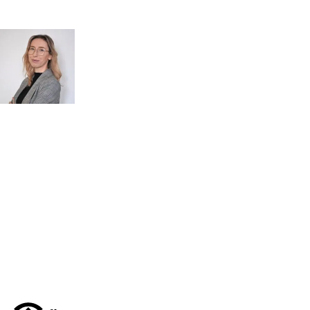
Kontakt
MASZ PYTANIA?
POROZMAWIAJMY!
Zapytaj
mgr inż.
o przeglądy dl
Monika Paulus
swojej
DORADCA DS.
PRZEGLĄDÓW
organizacji
Zapraszam do kontaktu
518 615 640
w sprawie
przeglądów budowlanych
kontakt@figura.team
a także
przeglądów placów zabaw
Odpowiem
do 24 godzin
w dni
skateparków, siłowni
robocze
plenerowych.
Dni robocze: pon.–pt., 7:00–15:00
Zapytaj o ofertę