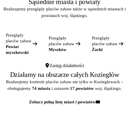
Sąsiednie miasta i powiaty
Realizujemy przeglądy placów zabaw także w sąsiednich miastach i
powiatach woj. śląskiego.
Przeglądy
Przeglądy
Przeglądy
placów zabaw
placów zabaw
placów zabaw
Powiat
Myszków
Żarki
myszkowski
Zasięg działalności
Działamy na obszarze całych Koziegłów
Realizujemy kontrole placów zabaw nie tylko w Koziegłowach –
obsługujemy
74 miasta
i zarazem
17 powiatów
woj. śląskiego.
Zobacz pełną listę miast i powiatów