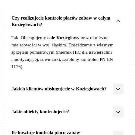
Czy realizujecie kontrole placów zabaw w całym
Koziegłowach?
Tak. Obsługujemy
całe Koziegłowy
oraz okoliczne
miejscowości w woj. śląskim. Dojeżdżamy z własnym
sprzętem pomiarowym (miernik HIC dla nawierzchni
amortyzującej, suwmiarki, szablony kontrolne PN-EN
1176).
Jakich klientów obsługujecie w Koziegłowach?
Żłobki, przedszkola, szkoły
,
JST
(urzędy miast, gmin,
powiatów),
wspólnoty
i
spółdzielnie mieszkaniowe
,
parki
Jakie obiekty kontrolujecie?
miejskie
,
centra rekreacji
. Posiadamy doświadczenie
z procedurami zamówień publicznych, OC 2 500 000 zł,
Wszystkie obiekty rekreacyjne objęte PN-EN 1176/1177:
Ile kosztuje kontrola placu zabaw
akceptujemy faktury VAT z odroczonym terminem