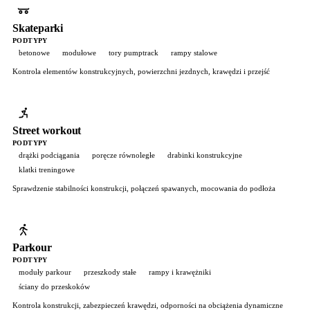
Skateparki
PODTYPY
betonowe
modułowe
tory pumptrack
rampy stalowe
Kontrola elementów konstrukcyjnych, powierzchni jezdnych, krawędzi i przejść
Street workout
PODTYPY
drążki podciągania
poręcze równoległe
drabinki konstrukcyjne
klatki treningowe
Sprawdzenie stabilności konstrukcji, połączeń spawanych, mocowania do podłoża
Parkour
PODTYPY
moduły parkour
przeszkody stałe
rampy i krawężniki
ściany do przeskoków
Kontrola konstrukcji, zabezpieczeń krawędzi, odporności na obciążenia dynamiczne