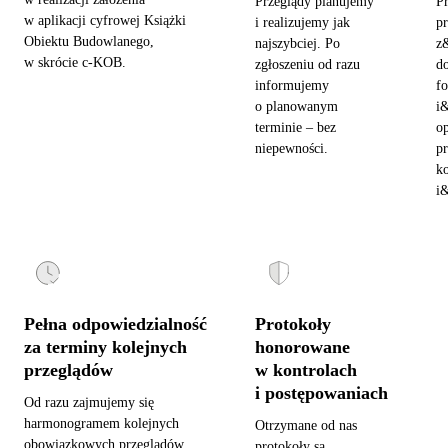
Przeglądy planujemy
P
w aplikacji cyfrowej Książki
i realizujemy jak
pr
Obiektu Budowlanego,
najszybciej. Po
z
w skrócie c-KOB.
zgłoszeniu od razu
d
informujemy
fo
o planowanym
i
terminie – bez
o
niepewności.
pr
ko
i&
Pełna odpowiedzialność
Protokoły
za terminy kolejnych
honorowane
przeglądów
w kontrolach
i postępowaniach
Od razu zajmujemy się
harmonogramem kolejnych
Otrzymane od nas
obowiązkowych przeglądów.
protokoły są