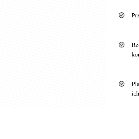
Pr
Rz
ko
Pl
ic