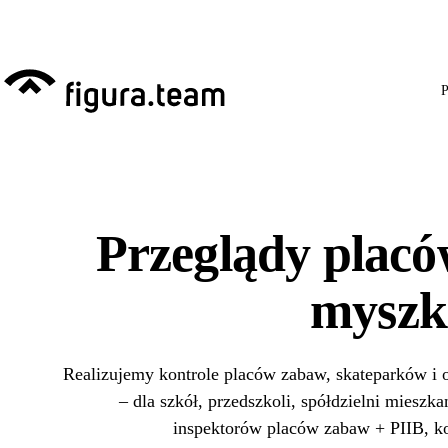
Przed 1 września: przeg
P
Przeglądy plac
myszk
Realizujemy kontrole placów zabaw, skateparków i
– dla szkół, przedszkoli, spółdzielni mieszk
inspektorów placów zabaw + PIIB, k