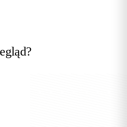
egląd?