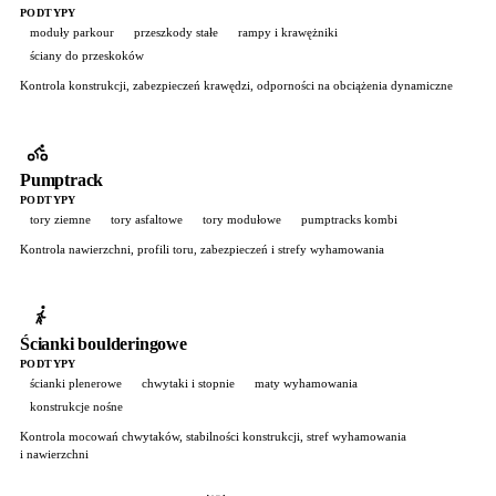
PODTYPY
moduły parkour
przeszkody stałe
rampy i krawężniki
ściany do przeskoków
Kontrola konstrukcji, zabezpieczeń krawędzi, odporności na obciążenia dynamiczne
Pumptrack
PODTYPY
tory ziemne
tory asfaltowe
tory modułowe
pumptracks kombi
Kontrola nawierzchni, profili toru, zabezpieczeń i strefy wyhamowania
Ścianki boulderingowe
PODTYPY
ścianki plenerowe
chwytaki i stopnie
maty wyhamowania
konstrukcje nośne
Kontrola mocowań chwytaków, stabilności konstrukcji, stref wyhamowania
i nawierzchni