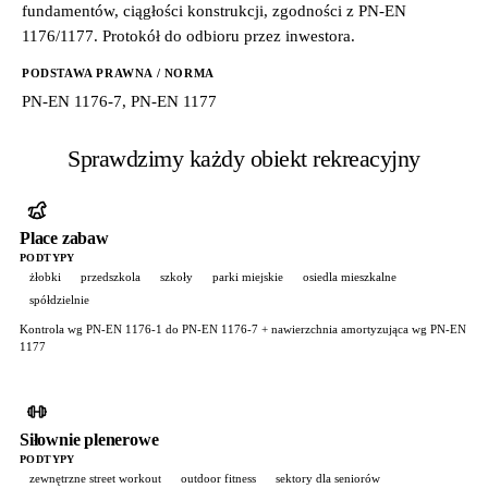
fundamentów, ciągłości konstrukcji, zgodności z PN-EN
1176/1177. Protokół do odbioru przez inwestora.
PODSTAWA PRAWNA / NORMA
PN-EN 1176-7, PN-EN 1177
Sprawdzimy każdy obiekt rekreacyjny
Place zabaw
PODTYPY
żłobki
przedszkola
szkoły
parki miejskie
osiedla mieszkalne
spółdzielnie
Kontrola wg PN-EN 1176-1 do PN-EN 1176-7 + nawierzchnia amortyzująca wg PN-EN
1177
Siłownie plenerowe
PODTYPY
zewnętrzne street workout
outdoor fitness
sektory dla seniorów