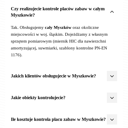
Czy realizujecie kontrole placów zabaw w całym
Myszkowie?
Tak. Obsługujemy
cały Myszków
oraz okoliczne
miejscowości w woj. śląskim. Dojeżdżamy z własnym
sprzętem pomiarowym (miernik HIC dla nawierzchni
amortyzującej, suwmiarki, szablony kontrolne PN-EN
1176).
Jakich klientów obsługujecie w Myszkowie?
Żłobki, przedszkola, szkoły
,
JST
(urzędy miast, gmin,
powiatów),
wspólnoty
i
spółdzielnie mieszkaniowe
,
parki
Jakie obiekty kontrolujecie?
miejskie
,
centra rekreacji
. Posiadamy doświadczenie
z procedurami zamówień publicznych, OC 2 500 000 zł,
Wszystkie obiekty rekreacyjne objęte PN-EN 1176/1177:
akceptujemy faktury VAT z odroczonym terminem
Ile kosztuje kontrola placu zabaw w Myszkowie?
płatności (szczególnie dla JST i placówek oświatowych).
-
Place zabaw
(żłobki, przedszkola, szkoły, parki, osiedla)