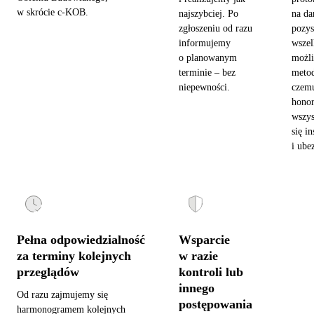
w skrócie c-KOB.
najszybciej. Po
na da
zgłoszeniu od razu
pozy
informujemy
wszel
o planowanym
możl
terminie – bez
metod
niepewności.
czemu
hono
wszys
się in
i ube
Pełna odpowiedzialność
Wsparcie
za terminy kolejnych
w razie
przeglądów
kontroli lub
innego
Od razu zajmujemy się
postępowania
harmonogramem kolejnych