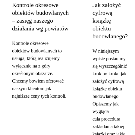
Kontrole okresowe
Jak założyć
obiektów budowlanych
cyfrową
– zasięg naszego
książkę
działania wg powiatów
obiektu
budowlanego?
Kontrole okresowe
obiektów budowlanych to
W niniejszym
usługa, którą realizujemy
wpisie postaramy
wyłącznie na z góry
się wyszczególnić
określonym obszarze.
krok po kroku jak
Chcemy bowiem oferować
założyć cyfrową
naszym klientom jak
książkę obiektu
najniższe ceny tych kontroli.
budowlanego.
Opiszemy jak
wygląda
cała procedura
zakładania takiej
książki oraz jakie