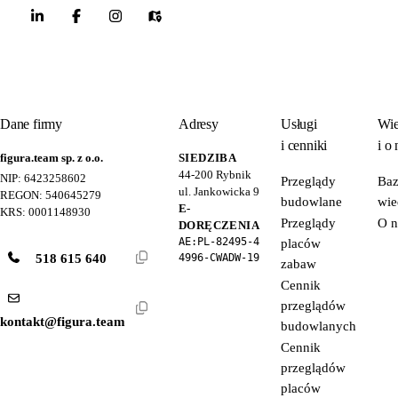
Dane firmy
Adresy
Usługi
Wie
i cenniki
i o 
figura.team sp. z o.o.
SIEDZIBA
44-200
Rybnik
NIP: 6423258602
Przeglądy
Ba
ul. Jankowicka 9
REGON: 540645279
budowlane
wie
E-
KRS: 0001148930
Przeglądy
O n
DORĘCZENIA
AE:PL-82495-4
placów
518 615 640
4996-CWADW-19
zabaw
Cennik
przeglądów
kontakt@figura.team
budowlanych
Cennik
przeglądów
placów