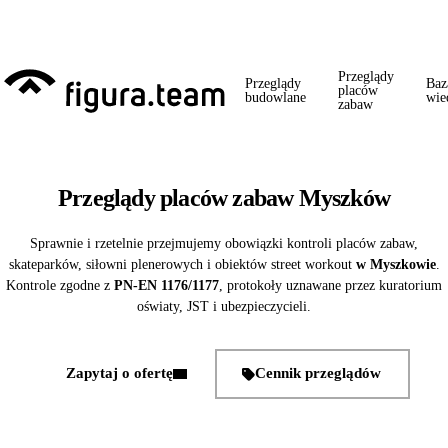
Przed 1 września: przegląd szkoły + boiska + placu zabaw od jednego
wykonawcy = jeden kontakt, jedna wizyta, jedna faktura.
Przeglądy
Przeglądy
Baz
placów
budowlane
wie
zabaw
Przeglądy placów zabaw Myszków
Sprawnie i rzetelnie przejmujemy obowiązki kontroli placów zabaw,
skateparków, siłowni plenerowych i obiektów street workout
w Myszkowie
.
Kontrole zgodne z
PN-EN 1176/1177
, protokoły uznawane przez kuratorium
oświaty, JST i ubezpieczycieli.
Zapytaj o ofertę
Cennik przeglądów