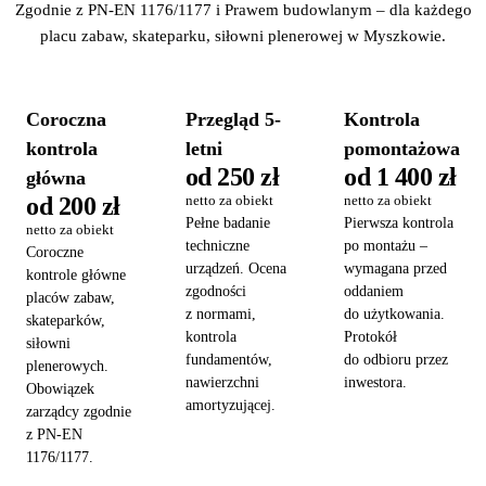
Zgodnie z PN-EN 1176/1177 i Prawem budowlanym – dla każdego
placu zabaw, skateparku, siłowni plenerowej w Myszkowie.
Coroczna
Przegląd 5-
Kontrola
kontrola
letni
pomontażowa
od 250 zł
od 1 400 zł
główna
od 200 zł
netto za obiekt
netto za obiekt
Pełne badanie
Pierwsza kontrola
netto za obiekt
techniczne
po montażu –
Coroczne
urządzeń. Ocena
wymagana przed
kontrole główne
zgodności
oddaniem
placów zabaw,
z normami,
do użytkowania.
skateparków,
kontrola
Protokół
siłowni
fundamentów,
do odbioru przez
plenerowych.
nawierzchni
inwestora.
Obowiązek
amortyzującej.
zarządcy zgodnie
z PN-EN
1176/1177.