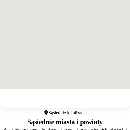
Otwórz w Google Maps
Sąsiednie lokalizacje
Sąsiednie miasta i powiaty
Realizujemy przeglądy placów zabaw także w sąsiednich miastach i