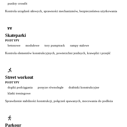
punkty crossfit
Kontrola urządzeń siłowych, sprawności mechanizmów, bezpieczeństwa użytkowania
Skateparki
PODTYPY
betonowe
modułowe
tory pumptrack
rampy stalowe
Kontrola elementów konstrukcyjnych, powierzchni jezdnych, krawędzi i przejść
Street workout
PODTYPY
drążki podciągania
poręcze równoległe
drabinki konstrukcyjne
klatki treningowe
Sprawdzenie stabilności konstrukcji, połączeń spawanych, mocowania do podłoża
Parkour