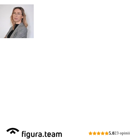
POROZMAWIAJMY!
Zapytaj
mgr inż.
o przeglądy dl
Monika Paulus
swojej
DORADCA DS.
PRZEGLĄDÓW
organizacji
Zapraszamy do kontaktu
518 615 640
w sprawie
przeglądów budowlanych
kontakt@figura.team
a także
przeglądów placów zabaw
Odpowiem
do 24 godzin
w dni
skateparków, siłowni
robocze
plenerowych.
Dni robocze: pon.–pt., 7:00–15:00
Zapytaj o ofertę
5.0
23 opinii