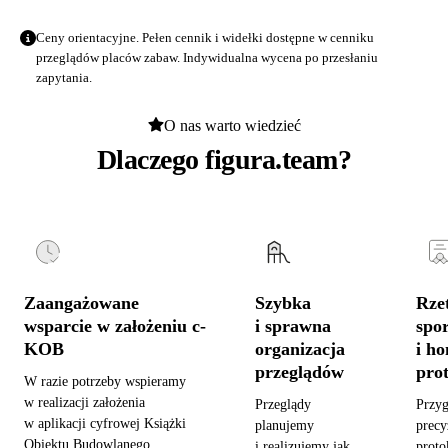
Ceny orientacyjne. Pełen cennik i widełki dostępne w
cenniku
przeglądów placów zabaw
. Indywidualna wycena po przesłaniu
zapytania.
O nas warto wiedzieć
Dlaczego figura.team?
Zaangażowane
Szybka
Rzet
wsparcie w założeniu c-
i sprawna
spo
KOB
organizacja
i h
przeglądów
pro
W razie potrzeby wspieramy
w realizacji założenia
Przeglądy
Przy
w aplikacji cyfrowej Książki
planujemy
precy
Obiektu Budowlanego,
i realizujemy jak
proto