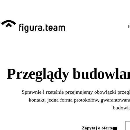
Przed 1 września: przeg
P
Przeglądy budowlan
Sprawnie i rzetelnie przejmujemy obowiązki prz
kontakt, jedna forma protokołów, gwarantowane
budowl
Zapytaj o ofertę