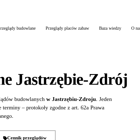
ląd szkoły + boiska + placu zabaw od jednego wykonawcy = jeden kontakt, jedn
rzeglądy budowlane
Przeglądy placów zabaw
Baza wiedzy
O na
e Jastrzębie-Zdrój
eglądów budowlanych
w Jastrzębiu-Zdroju
. Jeden
 terminy – protokoły zgodne z art. 62a Prawa
anego.
Cennik przeglądów