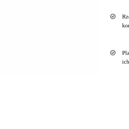
Rz
ko
Pl
ic