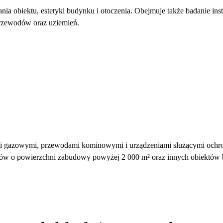
a obiektu, estetyki budynku i otoczenia. Obejmuje także badanie instal
przewodów oraz uziemień.
ami gazowymi, przewodami kominowymi i urządzeniami służącymi ochron
nków o powierzchni zabudowy powyżej 2 000 m² oraz innych obiektów