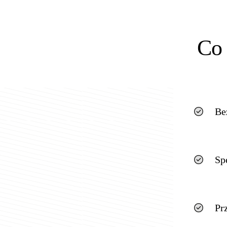
Co 
Be
Sp
Pr