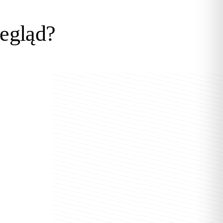
egląd?