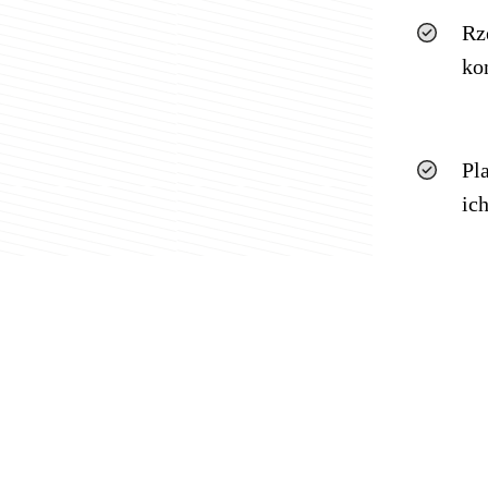
Rz
ko
Pl
ic