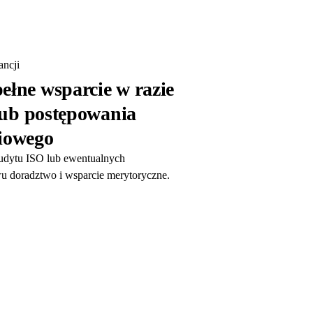
ncji
ełne wsparcie w razie
lub postępowania
iowego
audytu ISO lub ewentualnych
u doradztwo i wsparcie merytoryczne.