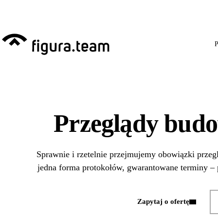
Przed 1 września: przeg
P
Przeglądy bud
Sprawnie i rzetelnie przejmujemy obowiązki prz
jedna forma protokołów, gwarantowane terminy – 
Zapytaj o ofertę