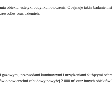
a obiektu, estetyki budynku i otoczenia. Obejmuje także badanie instal
przewodów oraz uziemień.
ami gazowymi, przewodami kominowymi i urządzeniami służącymi ochron
nków o powierzchni zabudowy powyżej 2 000 m² oraz innych obiektów