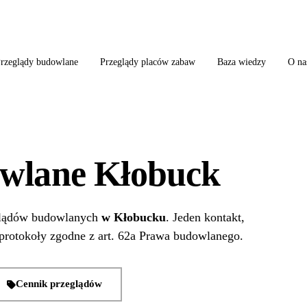
ląd szkoły + boiska + placu zabaw od jednego wykonawcy = jeden kontakt, jedn
rzeglądy budowlane
Przeglądy placów zabaw
Baza wiedzy
O na
owlane Kłobuck
eglądów budowlanych
w Kłobucku
. Jeden kontakt,
protokoły zgodne z art. 62a Prawa budowlanego.
Cennik przeglądów