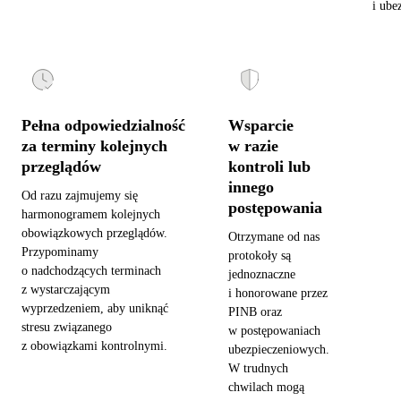
i ube
Pełna odpowiedzialność
Wsparcie
za terminy kolejnych
w razie
przeglądów
kontroli lub
innego
Od razu zajmujemy się
postępowania
harmonogramem kolejnych
obowiązkowych przeglądów.
Otrzymane od nas
Przypominamy
protokoły są
o nadchodzących terminach
jednoznaczne
z wystarczającym
i honorowane przez
wyprzedzeniem, aby uniknąć
PINB oraz
stresu związanego
w postępowaniach
z obowiązkami kontrolnymi.
ubezpieczeniowych.
W trudnych
chwilach mogą