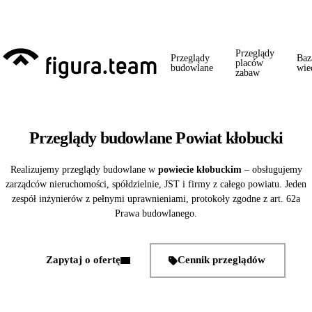
Przed 1 września: przegląd szkoły + boiska + placu zabaw od jednego
wykonawcy = jeden kontakt, jedna wizyta, jedna faktura.
Przeglądy
Przeglądy
Baz
placów
budowlane
wie
zabaw
Przeglądy budowlane Powiat kłobucki
Realizujemy przeglądy budowlane w
powiecie kłobuckim
– obsługujemy
zarządców nieruchomości, spółdzielnie, JST i firmy z całego powiatu. Jeden
zespół inżynierów z pełnymi uprawnieniami, protokoły zgodne z art. 62a
Prawa budowlanego.
Zapytaj o ofertę
Cennik przeglądów