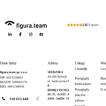
5.0
23 opinii
Dane firmy
Adresy
Usługi
Wie
i cenniki
i o 
figura.team sp. z o.o.
SIEDZIBA
44-200
Rybnik
NIP: 6423258602
Przeglądy
Ba
ul. Jankowicka 9
REGON: 540645279
budowlane
wie
E-
KRS: 0001148930
Przeglądy
O n
DORĘCZENIA
AE:PL-82495-4
placów
518 615 640
4996-CWADW-19
zabaw
Cennik