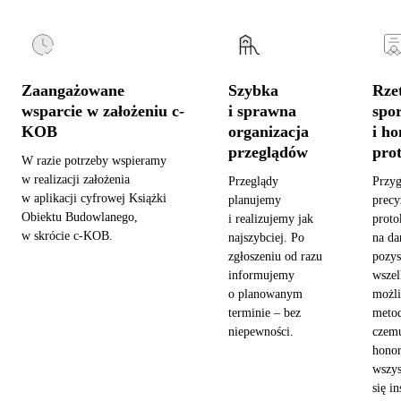
Zaangażowane
Szybka
Rzet
wsparcie w założeniu c-
i sprawna
spo
KOB
organizacja
i h
przeglądów
pro
W razie potrzeby wspieramy
w realizacji założenia
Przeglądy
Przy
w aplikacji cyfrowej Książki
planujemy
precy
Obiektu Budowlanego,
i realizujemy jak
proto
w skrócie c-KOB.
najszybciej. Po
na da
zgłoszeniu od razu
pozy
informujemy
wszel
o planowanym
możl
terminie – bez
metod
niepewności.
czemu
hono
wszys
się in