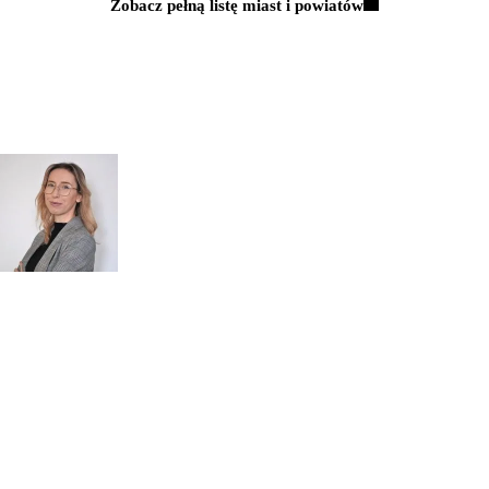
Zobacz pełną listę miast i powiatów
Kontakt
MAJĄ PAŃSTWO PYTANIA?
POROZMAWIAJMY!
Zapytaj
mgr inż.
o przeglądy dl
Monika Paulus
swojej
DORADCA DS.
PRZEGLĄDÓW
organizacji
Zapraszamy do kontaktu
518 615 640
w sprawie
przeglądów budowlanych
kontakt@figura.team
a także
przeglądów placów zabaw
Odpowiem
do 24 godzin
w dni
skateparków, siłowni
robocze
plenerowych.
Dni robocze: pon.–pt., 7:00–15:00
Zapytaj o ofertę