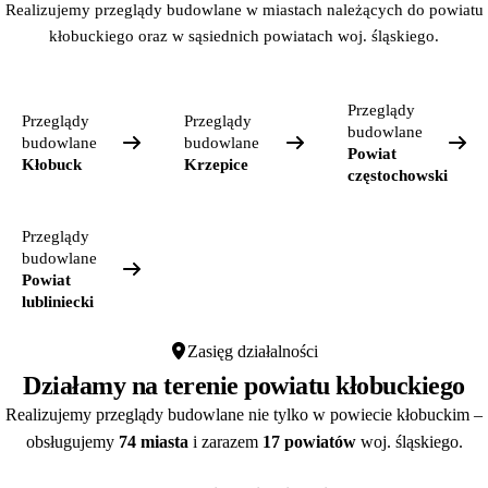
Realizujemy przeglądy budowlane w miastach należących do powiatu
kłobuckiego oraz w sąsiednich powiatach woj. śląskiego.
Przeglądy
Przeglądy
Przeglądy
budowlane
budowlane
budowlane
Powiat
Kłobuck
Krzepice
częstochowski
Przeglądy
budowlane
Powiat
lubliniecki
Zasięg działalności
Działamy na terenie powiatu kłobuckiego
Realizujemy przeglądy budowlane nie tylko w powiecie kłobuckim –
obsługujemy
74 miasta
i zarazem
17 powiatów
woj. śląskiego.