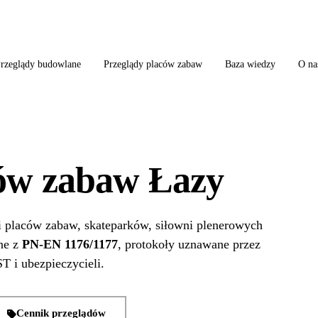
ląd szkoły + boiska + placu zabaw od jednego wykonawcy = jeden kontakt, jedn
rzeglądy budowlane
Przeglądy placów zabaw
Baza wiedzy
O na
ców zabaw Łazy
i placów zabaw, skateparków, siłowni plenerowych
ne z
PN-EN 1176/1177
, protokoły uznawane przez
T i ubezpieczycieli.
Cennik przeglądów