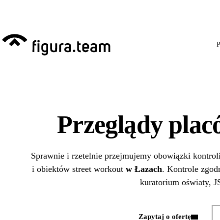
Przed 1 września: przeg
P
Przeglądy pla
Sprawnie i rzetelnie przejmujemy obowiązki kontrol
i obiektów street workout
w Łazach
. Kontrole zgod
kuratorium oświaty, JS
Zapytaj o ofertę