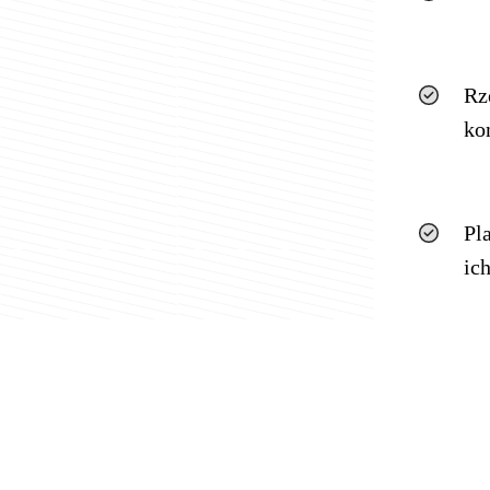
Rz
ko
Pl
ic