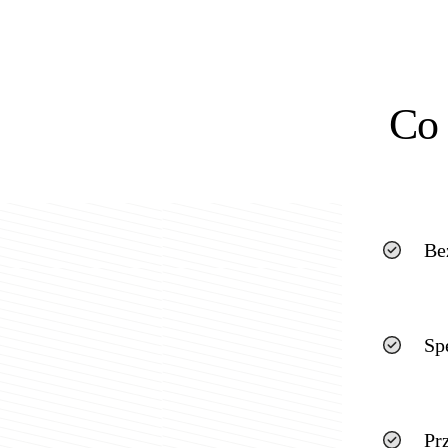
Co 
Be
Sp
Pr