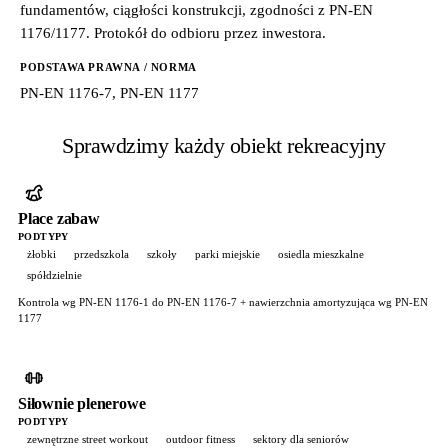
fundamentów, ciągłości konstrukcji, zgodności z PN-EN
1176/1177. Protokół do odbioru przez inwestora.
PODSTAWA PRAWNA / NORMA
PN-EN 1176-7, PN-EN 1177
Sprawdzimy każdy obiekt rekreacyjny
Place zabaw
PODTYPY
żłobki
przedszkola
szkoły
parki miejskie
osiedla mieszkalne
spółdzielnie
Kontrola wg PN-EN 1176-1 do PN-EN 1176-7 + nawierzchnia amortyzująca wg PN-EN
1177
Siłownie plenerowe
PODTYPY
zewnętrzne street workout
outdoor fitness
sektory dla seniorów