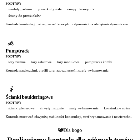
PODTYPY
moduły parkour
przeszkody stałe
rampy i krawężniki
ściany do przeskoków
Kontrola konstrukcji, zabezpieczeń krawędzi, odporności na obciążenia dynamiczne
Pumptrack
PODTYPY
tory ziemne
tory asfaltowe
tory modułowe
pumptracks kombi
Kontrola nawierzchni, profili toru, zabezpieczeń i strefy wyhamowania
Ścianki boulderingowe
PODTYPY
ścianki plenerowe
chwyty i stopnie
maty wyhamowania
konstrukcje nośne
Kontrola mocowań chwytów, stabilności konstrukcji, stref wyhamowania i nawierzchni
Dla kogo
Realizujemy kontrole dla różnych typów