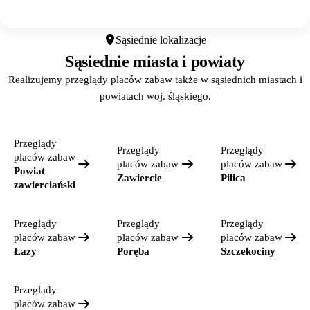
Otwórz w Google Maps
Sąsiednie lokalizacje
Sąsiednie miasta i powiaty
Realizujemy przeglądy placów zabaw także w sąsiednich miastach i
powiatach woj. śląskiego.
Przeglądy
Przeglądy
Przeglądy
placów zabaw
placów zabaw
placów zabaw
Powiat
Zawiercie
Pilica
zawierciański
Przeglądy
Przeglądy
Przeglądy
placów zabaw
placów zabaw
placów zabaw
Łazy
Poręba
Szczekociny
Przeglądy
placów zabaw