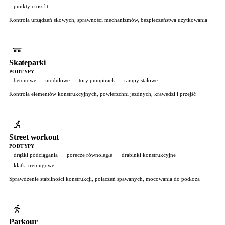
punkty crossfit
Kontrola urządzeń siłowych, sprawności mechanizmów, bezpieczeństwa użytkowania
Skateparki
PODTYPY
betonowe
modułowe
tory pumptrack
rampy stalowe
Kontrola elementów konstrukcyjnych, powierzchni jezdnych, krawędzi i przejść
Street workout
PODTYPY
drążki podciągania
poręcze równoległe
drabinki konstrukcyjne
klatki treningowe
Sprawdzenie stabilności konstrukcji, połączeń spawanych, mocowania do podłoża
Parkour