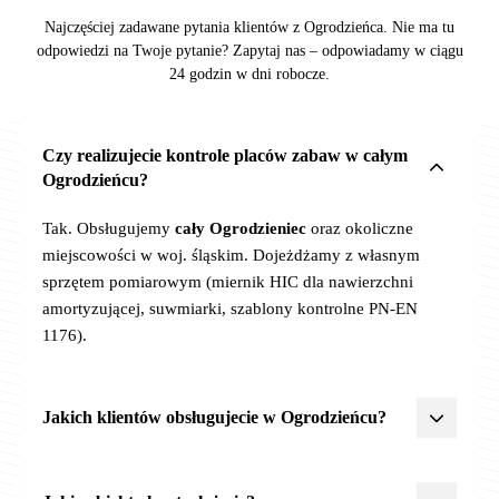
Najczęściej zadawane pytania klientów z Ogrodzieńca. Nie ma tu
odpowiedzi na Twoje pytanie? Zapytaj nas – odpowiadamy w ciągu
24 godzin w dni robocze.
Czy realizujecie kontrole placów zabaw w całym
Ogrodzieńcu?
Tak. Obsługujemy
cały Ogrodzieniec
oraz okoliczne
miejscowości w woj. śląskim. Dojeżdżamy z własnym
sprzętem pomiarowym (miernik HIC dla nawierzchni
amortyzującej, suwmiarki, szablony kontrolne PN-EN
1176).
Jakich klientów obsługujecie w Ogrodzieńcu?
Żłobki, przedszkola, szkoły
,
JST
(urzędy miast, gmin,