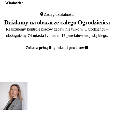
Włodowice
Zasięg działalności
Działamy na obszarze całego Ogrodzieńca
Realizujemy kontrole placów zabaw nie tylko w Ogrodzieńcu –
obsługujemy
74 miasta
i zarazem
17 powiatów
woj. śląskiego.
Zobacz pełną listę miast i powiatów
Kontakt
MASZ PYTANIA?
POROZMAWIAJMY!
Zapytaj
mgr inż.
o przeglądy dl
Monika Paulus
swojej
DORADCA DS.
PRZEGLĄDÓW
organizacji