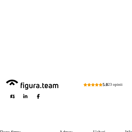
Zapraszam do kontaktu
518 615 640
w sprawie
przeglądów budowlanych
kontakt@figura.team
a także
przeglądów placów zabaw
Odpowiem
do 24 godzin
w dni
skateparków, siłowni
robocze
plenerowych.
Dni robocze: pon.–pt., 7:00–15:00
Zapytaj o ofertę
5.0
23 opinii