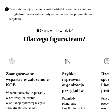
Ceny orientacyjne. Pełen cennik i widełki dostępne w
cenniku
przeglądów placów zabaw
. Indywidualna wycena po przesłaniu
zapytania.
O nas warto wiedzieć
Dlaczego figura.team?
Zaangażowane
Szybka
Rzet
wsparcie w założeniu c-
i sprawna
spo
KOB
organizacja
i h
przeglądów
pro
W razie potrzeby wspieramy
w realizacji założenia
Przeglądy
Przy
w aplikacji cyfrowej Książki
planujemy
precy
Obiektu Budowlanego,
i realizujemy jak
proto