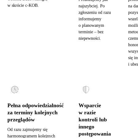
w skrócie c-KOB.
najszybciej. Po
na da
zgłoszeniu od razu
pozy
informujemy
wszel
o planowanym
możl
terminie – bez
metod
niepewności.
czemu
hono
wszys
się in
i ube
Pełna odpowiedzialność
Wsparcie
za terminy kolejnych
w razie
przeglądów
kontroli lub
innego
Od razu zajmujemy się
postępowania
harmonogramem kolejnych