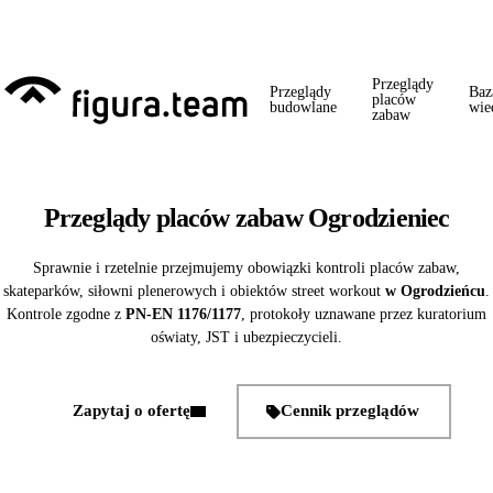
Przed 1 września: przegląd szkoły + boiska + placu zabaw od jednego
wykonawcy = jeden kontakt, jedna wizyta, jedna faktura.
Przeglądy
Przeglądy
Baz
placów
budowlane
wie
zabaw
Przeglądy placów zabaw Ogrodzieniec
Sprawnie i rzetelnie przejmujemy obowiązki kontroli placów zabaw,
skateparków, siłowni plenerowych i obiektów street workout
w Ogrodzieńcu
.
Kontrole zgodne z
PN-EN 1176/1177
, protokoły uznawane przez kuratorium
oświaty, JST i ubezpieczycieli.
Zapytaj o ofertę
Cennik przeglądów