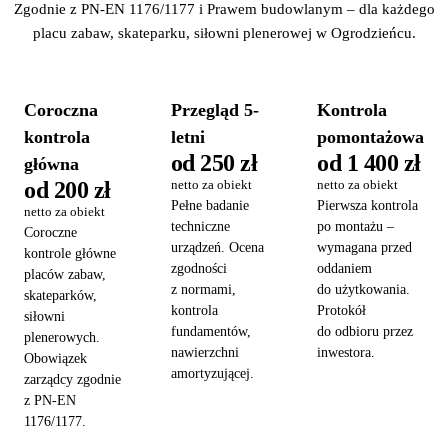
Zgodnie z PN-EN 1176/1177 i Prawem budowlanym – dla każdego
placu zabaw, skateparku, siłowni plenerowej w Ogrodzieńcu.
Coroczna
Przegląd 5-
Kontrola
kontrola
letni
pomontażowa
od 250 zł
od 1 400 zł
główna
od 200 zł
netto za obiekt
netto za obiekt
Pełne badanie
Pierwsza kontrola
netto za obiekt
techniczne
po montażu –
Coroczne
urządzeń. Ocena
wymagana przed
kontrole główne
zgodności
oddaniem
placów zabaw,
z normami,
do użytkowania.
skateparków,
kontrola
Protokół
siłowni
fundamentów,
do odbioru przez
plenerowych.
nawierzchni
inwestora.
Obowiązek
amortyzującej.
zarządcy zgodnie
z PN-EN
1176/1177.