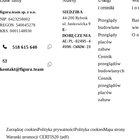
Dane firmy
Adresy
Usługi
Wie
i cenniki
i o 
figura.team sp. z o.o.
SIEDZIBA
44-200
Rybnik
NIP: 6423258602
Przeglądy
Ba
ul. Jankowicka 9
REGON: 540645279
budowlane
wie
E-
KRS: 0001148930
Przeglądy
O n
DORĘCZENIA
AE:PL-82495-4
placów
518 615 640
4996-CWADW-19
zabaw
Cennik
przeglądów
kontakt@figura.team
budowlanych
Cennik
przeglądów
placów
zabaw
Zarządzaj cookies
Polityka prywatności
Polityka cookies
Mapa strony
Warunki promocji CERTIS20 (pdf)