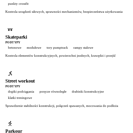
punkty crossfit
Kontrola urządzeń siłowych, sprawności mechanizmów, bezpieczeństwa użytkowania
Skateparki
PODTYPY
betonowe
modułowe
tory pumptrack
rampy stalowe
Kontrola elementów konstrukcyjnych, powierzchni jezdnych, krawędzi i przejść
Street workout
PODTYPY
drążki podciągania
poręcze równoległe
drabinki konstrukcyjne
klatki treningowe
Sprawdzenie stabilności konstrukcji, połączeń spawanych, mocowania do podłoża
Parkour