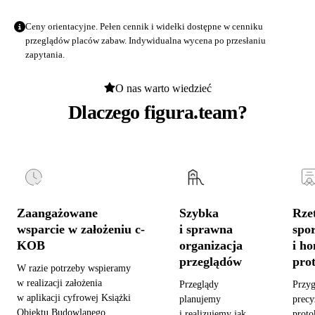
Ceny orientacyjne. Pełen cennik i widełki dostępne w
cenniku
przeglądów placów zabaw
. Indywidualna wycena po przesłaniu
zapytania.
O nas warto wiedzieć
Dlaczego figura.team?
Zaangażowane
Szybka
Rzet
wsparcie w założeniu c-
i sprawna
spo
KOB
organizacja
i h
przeglądów
pro
W razie potrzeby wspieramy
w realizacji założenia
Przeglądy
Przy
w aplikacji cyfrowej Książki
planujemy
precy
Obiektu Budowlanego,
i realizujemy jak
proto