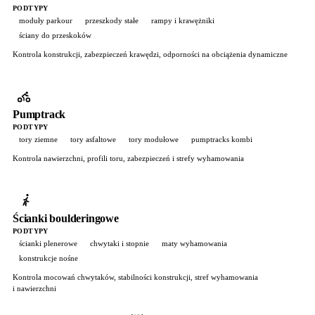
PODTYPY
moduły parkour
przeszkody stałe
rampy i krawężniki
ściany do przeskoków
Kontrola konstrukcji, zabezpieczeń krawędzi, odporności na obciążenia dynamiczne
Pumptrack
PODTYPY
tory ziemne
tory asfaltowe
tory modułowe
pumptracks kombi
Kontrola nawierzchni, profili toru, zabezpieczeń i strefy wyhamowania
Ścianki boulderingowe
PODTYPY
ścianki plenerowe
chwytaki i stopnie
maty wyhamowania
konstrukcje nośne
Kontrola mocowań chwytaków, stabilności konstrukcji, stref wyhamowania
i nawierzchni