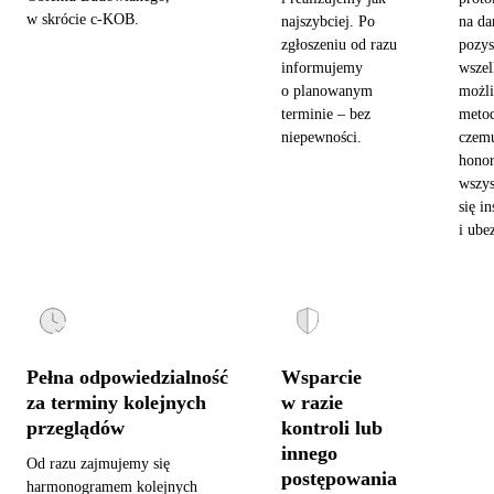
w skrócie c-KOB.
najszybciej. Po
na da
zgłoszeniu od razu
pozy
informujemy
wszel
o planowanym
możl
terminie – bez
metod
niepewności.
czemu
hono
wszys
się in
i ube
Pełna odpowiedzialność
Wsparcie
za terminy kolejnych
w razie
przeglądów
kontroli lub
innego
Od razu zajmujemy się
postępowania
harmonogramem kolejnych