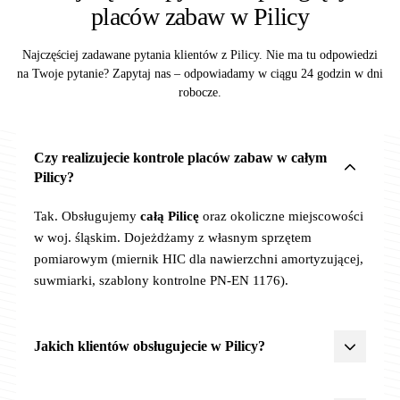
placów zabaw w Pilicy
Najczęściej zadawane pytania klientów z Pilicy. Nie ma tu odpowiedzi
na Twoje pytanie? Zapytaj nas – odpowiadamy w ciągu 24 godzin w dni
robocze.
Czy realizujecie kontrole placów zabaw w całym
Pilicy?
Tak. Obsługujemy
całą Pilicę
oraz okoliczne miejscowości
w woj. śląskim. Dojeżdżamy z własnym sprzętem
pomiarowym (miernik HIC dla nawierzchni amortyzującej,
suwmiarki, szablony kontrolne PN-EN 1176).
Jakich klientów obsługujecie w Pilicy?
Żłobki, przedszkola, szkoły
,
JST
(urzędy miast, gmin,