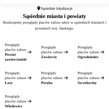
Sąsiednie lokalizacje
Sąsiednie miasta i powiaty
Realizujemy przeglądy placów zabaw także w sąsiednich miastach i
powiatach woj. śląskiego.
Przeglądy
Przeglądy
Przeglądy
placów zabaw
placów zabaw
placów zabaw
Powiat
Zawiercie
Ogrodzieniec
zawierciański
Przeglądy
Przeglądy
Przeglądy
placów zabaw
placów zabaw
placów zabaw
Łazy
Poręba
Szczekociny
Przeglądy
placów zabaw
Włodowice