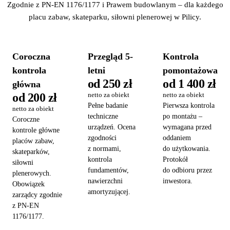
Zgodnie z PN-EN 1176/1177 i Prawem budowlanym – dla każdego
placu zabaw, skateparku, siłowni plenerowej w Pilicy.
Coroczna
Przegląd 5-
Kontrola
kontrola
letni
pomontażowa
od 250 zł
od 1 400 zł
główna
od 200 zł
netto za obiekt
netto za obiekt
Pełne badanie
Pierwsza kontrola
netto za obiekt
techniczne
po montażu –
Coroczne
urządzeń. Ocena
wymagana przed
kontrole główne
zgodności
oddaniem
placów zabaw,
z normami,
do użytkowania.
skateparków,
kontrola
Protokół
siłowni
fundamentów,
do odbioru przez
plenerowych.
nawierzchni
inwestora.
Obowiązek
amortyzującej.
zarządcy zgodnie
z PN-EN
1176/1177.