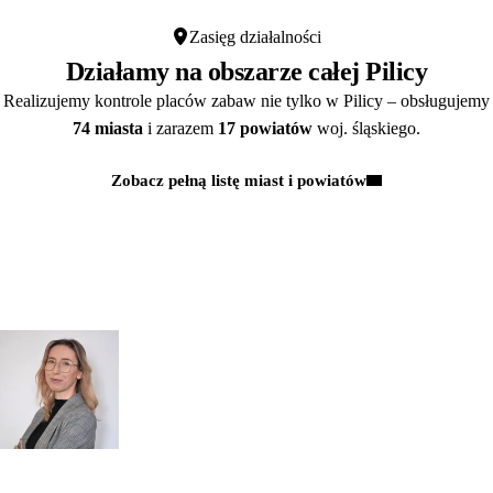
Zasięg działalności
Działamy na obszarze całej Pilicy
Realizujemy kontrole placów zabaw nie tylko w Pilicy – obsługujemy
74 miasta
i zarazem
17 powiatów
woj. śląskiego.
Zobacz pełną listę miast i powiatów
Kontakt
MASZ PYTANIA?
POROZMAWIAJMY!
Zapytaj
mgr inż.
o przeglądy dl
Monika Paulus
swojej
DORADCA DS.
PRZEGLĄDÓW
organizacji
Zapraszamy do kontaktu
518 615 640