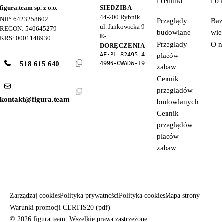
i cenniki
i o 
figura.team sp. z o.o.
SIEDZIBA
44-200
Rybnik
NIP: 6423258602
Przeglądy
Ba
ul. Jankowicka 9
REGON: 540645279
budowlane
wie
E-
KRS: 0001148930
Przeglądy
O n
DORĘCZENIA
AE:PL-82495-4
placów
518 615 640
4996-CWADW-19
zabaw
Cennik
przeglądów
kontakt@figura.team
budowlanych
Cennik
przeglądów
placów
zabaw
Zarządzaj cookies
Polityka prywatności
Polityka cookies
Mapa strony
Warunki promocji CERTIS20 (pdf)
© 2026 figura.team. Wszelkie prawa zastrzeżone.