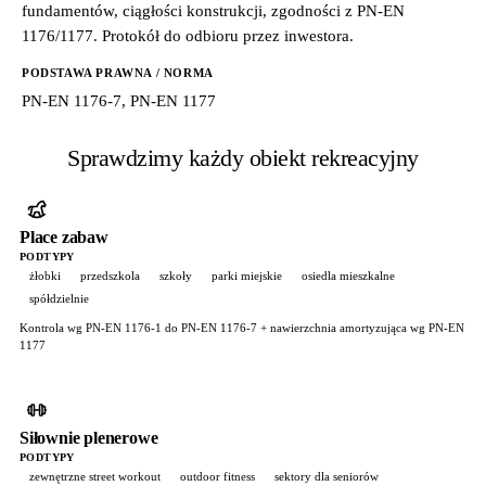
fundamentów, ciągłości konstrukcji, zgodności z PN-EN
1176/1177. Protokół do odbioru przez inwestora.
PODSTAWA PRAWNA / NORMA
PN-EN 1176-7, PN-EN 1177
Sprawdzimy każdy obiekt rekreacyjny
Place zabaw
PODTYPY
żłobki
przedszkola
szkoły
parki miejskie
osiedla mieszkalne
spółdzielnie
Kontrola wg PN-EN 1176-1 do PN-EN 1176-7 + nawierzchnia amortyzująca wg PN-EN
1177
Siłownie plenerowe
PODTYPY
zewnętrzne street workout
outdoor fitness
sektory dla seniorów