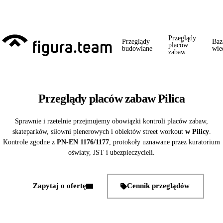
Przed 1 września: przegląd szkoły + boiska + placu zabaw od jednego
wykonawcy = jeden kontakt, jedna wizyta, jedna faktura.
Przeglądy
Przeglądy
Baz
placów
budowlane
wie
zabaw
Przeglądy placów zabaw Pilica
Sprawnie i rzetelnie przejmujemy obowiązki kontroli placów zabaw,
skateparków, siłowni plenerowych i obiektów street workout
w Pilicy
.
Kontrole zgodne z
PN-EN 1176/1177
, protokoły uznawane przez kuratorium
oświaty, JST i ubezpieczycieli.
Zapytaj o ofertę
Cennik przeglądów