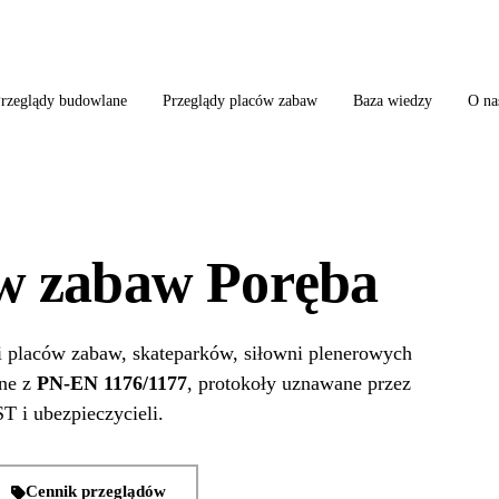
ląd szkoły + boiska + placu zabaw od jednego wykonawcy = jeden kontakt, jedn
rzeglądy budowlane
Przeglądy placów zabaw
Baza wiedzy
O na
ów zabaw Poręba
i placów zabaw, skateparków, siłowni plenerowych
dne z
PN-EN 1176/1177
, protokoły uznawane przez
T i ubezpieczycieli.
Cennik przeglądów