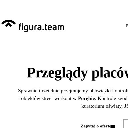
Przed 1 września: przeg
P
Przeglądy plac
Sprawnie i rzetelnie przejmujemy obowiązki kontrol
i obiektów street workout
w Porębie
. Kontrole zgo
kuratorium oświaty, JS
Zapytaj o ofertę