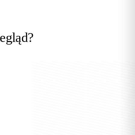
egląd?