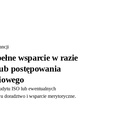
ncji
ełne wsparcie w razie
lub postępowania
iowego
audytu ISO lub ewentualnych
u doradztwo i wsparcie merytoryczne.