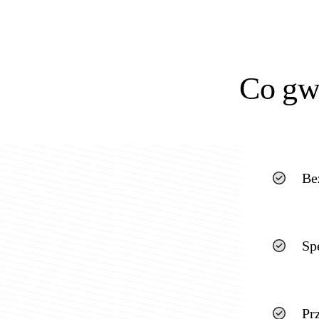
Co gw
Be
Sp
Pr