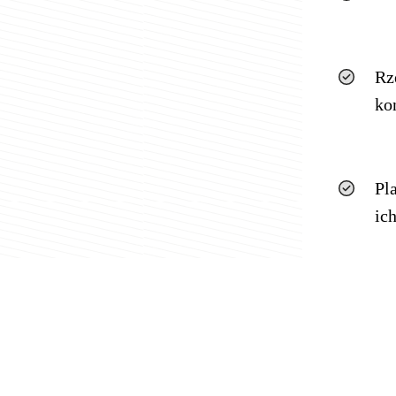
Rz
ko
Pl
ic