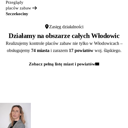
Przeglądy
placów zabaw
Szczekociny
Zasięg działalności
Działamy na obszarze całych Włodowic
Realizujemy kontrole placów zabaw nie tylko w Włodowicach –
obsługujemy
74 miasta
i zarazem
17 powiatów
woj. śląskiego.
Zobacz pełną listę miast i powiatów
Kontakt
MASZ PYTANIA?
POROZMAWIAJMY!
Zapytaj
mgr inż.
o przeglądy dl
Monika Paulus
swojej
DORADCA DS.
PRZEGLĄDÓW