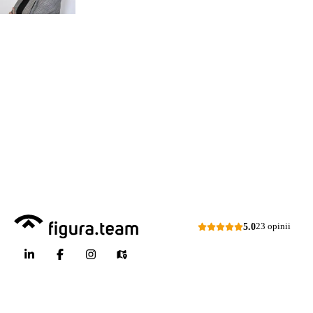
organizacji
Zapraszamy do kontaktu
518 615 640
w sprawie
przeglądów budowlanych
kontakt@figura.team
a także
przeglądów placów zabaw
Odpowiem
do 24 godzin
w dni
skateparków, siłowni
robocze
plenerowych.
Dni robocze: pon.–pt., 7:00–15:00
Zapytaj o ofertę
5.0
23 opinii