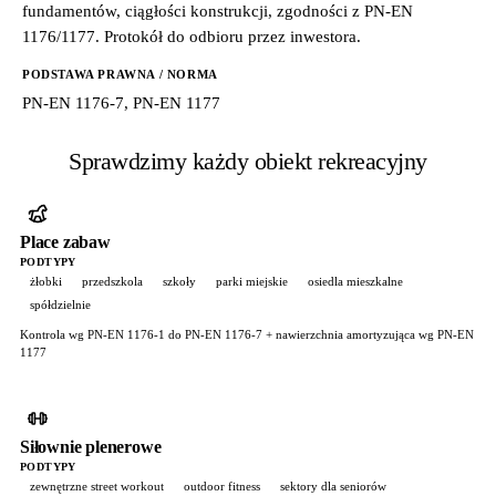
fundamentów, ciągłości konstrukcji, zgodności z PN-EN
1176/1177. Protokół do odbioru przez inwestora.
PODSTAWA PRAWNA / NORMA
PN-EN 1176-7, PN-EN 1177
Sprawdzimy każdy obiekt rekreacyjny
Place zabaw
PODTYPY
żłobki
przedszkola
szkoły
parki miejskie
osiedla mieszkalne
spółdzielnie
Kontrola wg PN-EN 1176-1 do PN-EN 1176-7 + nawierzchnia amortyzująca wg PN-EN
1177
Siłownie plenerowe
PODTYPY
zewnętrzne street workout
outdoor fitness
sektory dla seniorów