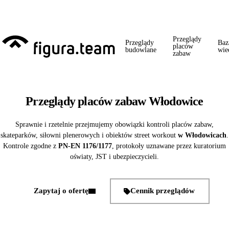
Przed 1 września: przegląd szkoły + boiska + placu zabaw od jednego
wykonawcy = jeden kontakt, jedna wizyta, jedna faktura.
Przeglądy
Przeglądy
Baz
placów
budowlane
wie
zabaw
Przeglądy placów zabaw Włodowice
Sprawnie i rzetelnie przejmujemy obowiązki kontroli placów zabaw,
skateparków, siłowni plenerowych i obiektów street workout
w Włodowicach
.
Kontrole zgodne z
PN-EN 1176/1177
, protokoły uznawane przez kuratorium
oświaty, JST i ubezpieczycieli.
Zapytaj o ofertę
Cennik przeglądów