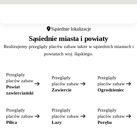
Otwórz w Google Maps
Sąsiednie lokalizacje
Sąsiednie miasta i powiaty
Realizujemy przeglądy placów zabaw także w sąsiednich miastach i
powiatach woj. śląskiego.
Przeglądy
Przeglądy
Przeglądy
placów zabaw
placów zabaw
placów zabaw
Powiat
Zawiercie
Ogrodzieniec
zawierciański
Przeglądy
Przeglądy
Przeglądy
placów zabaw
placów zabaw
placów zabaw
Pilica
Łazy
Poręba