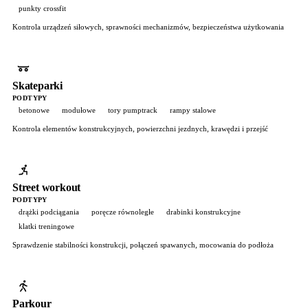
punkty crossfit
Kontrola urządzeń siłowych, sprawności mechanizmów, bezpieczeństwa użytkowania
Skateparki
PODTYPY
betonowe
modułowe
tory pumptrack
rampy stalowe
Kontrola elementów konstrukcyjnych, powierzchni jezdnych, krawędzi i przejść
Street workout
PODTYPY
drążki podciągania
poręcze równoległe
drabinki konstrukcyjne
klatki treningowe
Sprawdzenie stabilności konstrukcji, połączeń spawanych, mocowania do podłoża
Parkour