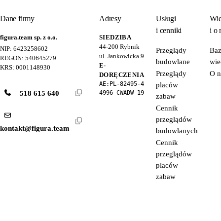
Dane firmy
Adresy
Usługi
Wie
i cenniki
i o 
figura.team sp. z o.o.
SIEDZIBA
44-200
Rybnik
NIP: 6423258602
Przeglądy
Ba
ul. Jankowicka 9
REGON: 540645279
budowlane
wie
E-
KRS: 0001148930
Przeglądy
O n
DORĘCZENIA
AE:PL-82495-4
placów
518 615 640
4996-CWADW-19
zabaw
Cennik
przeglądów
kontakt@figura.team
budowlanych
Cennik
przeglądów
placów
zabaw