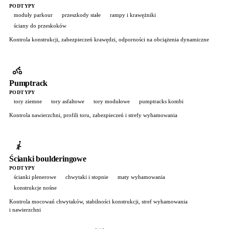
PODTYPY
moduły parkour
przeszkody stałe
rampy i krawężniki
ściany do przeskoków
Kontrola konstrukcji, zabezpieczeń krawędzi, odporności na obciążenia dynamiczne
Pumptrack
PODTYPY
tory ziemne
tory asfaltowe
tory modułowe
pumptracks kombi
Kontrola nawierzchni, profili toru, zabezpieczeń i strefy wyhamowania
Ścianki boulderingowe
PODTYPY
ścianki plenerowe
chwytaki i stopnie
maty wyhamowania
konstrukcje nośne
Kontrola mocowań chwytaków, stabilności konstrukcji, stref wyhamowania
i nawierzchni