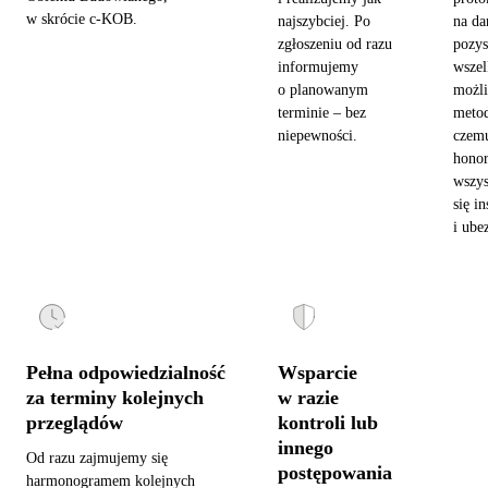
w skrócie c-KOB.
najszybciej. Po
na da
zgłoszeniu od razu
pozy
informujemy
wszel
o planowanym
możl
terminie – bez
metod
niepewności.
czemu
hono
wszys
się in
i ube
Pełna odpowiedzialność
Wsparcie
za terminy kolejnych
w razie
przeglądów
kontroli lub
innego
Od razu zajmujemy się
postępowania
harmonogramem kolejnych