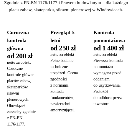
Zgodnie z PN-EN 1176/1177 i Prawem budowlanym – dla każdego
placu zabaw, skateparku, siłowni plenerowej w Włodowicach.
Coroczna
Przegląd 5-
Kontrola
kontrola
letni
pomontażowa
od 250 zł
od 1 400 zł
główna
od 200 zł
netto za obiekt
netto za obiekt
Pełne badanie
Pierwsza kontrola
netto za obiekt
techniczne
po montażu –
Coroczne
urządzeń. Ocena
wymagana przed
kontrole główne
zgodności
oddaniem
placów zabaw,
z normami,
do użytkowania.
skateparków,
kontrola
Protokół
siłowni
fundamentów,
do odbioru przez
plenerowych.
nawierzchni
inwestora.
Obowiązek
amortyzującej.
zarządcy zgodnie
z PN-EN
1176/1177.