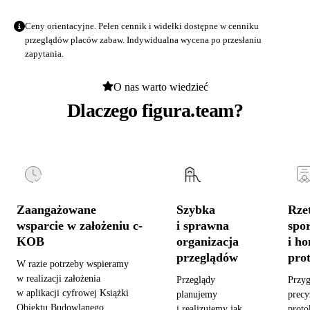
Ceny orientacyjne. Pełen cennik i widełki dostępne w
cenniku
przeglądów placów zabaw
. Indywidualna wycena po przesłaniu
zapytania.
O nas warto wiedzieć
Dlaczego figura.team?
Zaangażowane
Szybka
Rzet
wsparcie w założeniu c-
i sprawna
spo
KOB
organizacja
i h
przeglądów
pro
W razie potrzeby wspieramy
w realizacji założenia
Przeglądy
Przy
w aplikacji cyfrowej Książki
planujemy
precy
Obiektu Budowlanego,
i realizujemy jak
proto