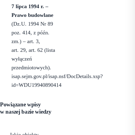
7 lipca 1994 r. –
Prawo budowlane
(Dz.U. 1994 Nr 89
poz. 414, z późn.
zm.) – art. 3,
art. 29, art. 62 (lista
wyłączeń
przedmiotowych).
isap.sejm.gov.pl/isap.nsf/DocDetails.xsp?
id=WDU19940890414
Powiązane wpisy
w naszej bazie wiedzy
Jakie obiekty