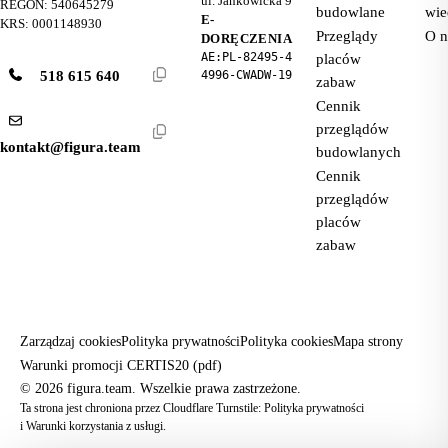
ul. Jankowicka 9
REGON: 540645279
budowlane
wie
E-
KRS: 0001148930
Przeglądy
O n
DORĘCZENIA
AE:PL-82495-4
placów
518 615 640
4996-CWADW-19
zabaw
Cennik
przeglądów
kontakt@figura.team
budowlanych
Cennik
przeglądów
placów
zabaw
Zarządzaj cookies
Polityka prywatności
Polityka cookies
Mapa strony
Warunki promocji CERTIS20 (pdf)
© 2026 figura.team. Wszelkie prawa zastrzeżone.
Ta strona jest chroniona przez Cloudflare Turnstile:
Polityka prywatności
i
Warunki korzystania z usługi
.