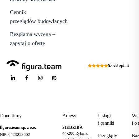
Cennik
przeglądów budowlanych
Bezpłatna wycena –
zapytaj o ofertę
5.0
23 opinii
Dane firmy
Adresy
Usługi
Wie
i cenniki
i o 
figura.team sp. z o.o.
SIEDZIBA
44-200
Rybnik
NIP: 6423258602
Przeglądy
Ba