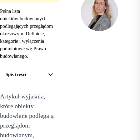
Pełna lista
obiektów budowlanych
podlegających przeglądom
okresowym. Definicje,
mgr inż. Monika
kategorie i wyłączenia
Paulus
podmiotowe wg Prawa
DORADCA DS.
PRZEGLĄDÓW
budowlanego.
Pomogę Ci dobrać zakres
przeglądu, odpowiem
Spis treści
na pytania i przygotuję ofertę
w 24 godziny.
Artykuł wyjaśnia,
518 615 640
kontakt@figura.team
które obiekty
Zapytaj o ofertę
budowlane podlegają
przeglądom
budowlanym,