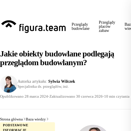
Przed 1 września: przegląd szkoły + boiska + placu zabaw od jednego
wykonawcy = jeden kontakt, jedna wizyta, jedna faktura.
Przeglądy
Przeglądy
Baz
placów
budowlane
wie
zabaw
Jakie obiekty budowlane podlegają
przeglądom budowlanym?
Autorka artykułu:
Sylwia Wilczek
Specjalistka ds. przeglądów, inż.
Opublikowano 28 marca 2024
•
Zaktualizowano 30 czerwca 2026
•
10 min czytania
Strona główna
Baza wiedzy
PODSTAWOWE
INFORMACJE